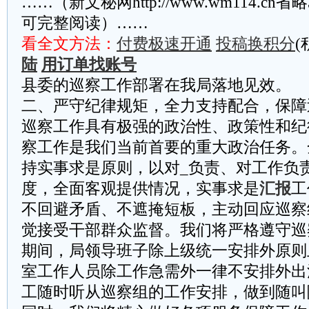
……（新文秘网http://www.wm114.cn
可完整阅读）……
看全文方法：
付费极速开通
投稿换积分
(
陆
用订单找账号
县委的巡察工作部署在我局落地见效。
二、严守纪律规矩，全力支持配合，保障
巡察工作具有极强的政治性、政策性和纪
察工作是我们当前首要的重大政治任务。
持实事求是原则，以对_负责、对工作负
度，全面客观提供情况，实事求是
汇报
工
不回避矛盾、不遮掩短板，主动回应巡察
觉接受干部群众监督。我们将严格遵守巡
期间，局领导班子除上级统一安排外原则
室工作人员除工作急需外一律不安排外出
工随时听从巡察组的工作安排，做到随叫