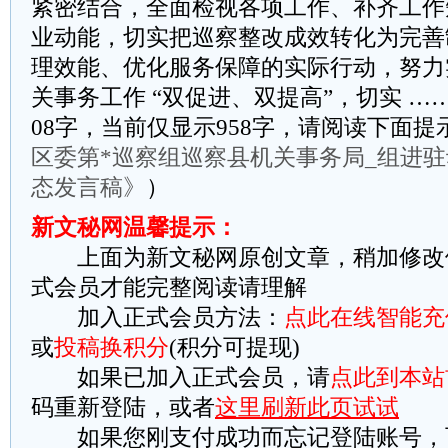
紧密结合，全面检视各项工作、补齐工作
业动能，切实把巡察整改成效转化为完善
理效能、优化服务保障的实际行动，努力
关事务工作 “双促进、双提高”，切实 …
08字，当前仅显示958字，请阅读下面提
区委第*巡察组巡察县机关事务局_组进
态发言稿》
）
新文秘网温馨提示：
上面为新文秘网原创文章，稍加修改
式会员才能完整阅读请理解
加入正式会员方法：
点此在线智能充
或
投稿换积分
(积分可提现)
如果已加入正式会员，请
点此到本站
码重新登陆，或者
这里刷新此页试试
如果您刚支付成功而忘记登陆账号，