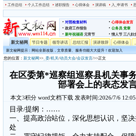
工作总结
个人工作总结
述职报告
心得体会
演讲稿
入_申请书
对照检查材料
心得体会发言
政府工作报告
公务员
党章
新年祝福语
元宵节
情人节
三八妇
新文秘网
节日专题
领导讲话
总结汇报
演讲致辞
心得体会
新文秘网提示：网站全新改版，文章质量、服务功能大大提升！欢迎加入
您的位置：
新文秘网
>>
_委
/
机关
/
动员大会
/
会议发言
/>>正文
在区委第*巡察组巡察县机关事务
部署会上的表态发
本文
3
积分
word文档下载
发表时间:2026/7/6 12:05
目录/提纲：……
一、提高政治站位，深化思想认识，坚决
处