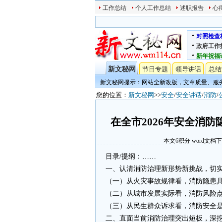
工作总结
个人工作总结
述职报告
心
对照检查
政府工作
新年祝福
新文秘网
节日专题
领导讲话
总结
新文秘网提示：网站全新改版，文章质量、服
您的位置：
新文秘网
>>
安全
/
安全讲话
/
消防
/
在全市2026年安全消
本文
6
积分
word文档
目录/提纲：……
一、认清消防治理新形势新挑战，切
（一）从火灾事故规律看，消防隐患
（二）从城市发展实际看，消防风险
（三）从民生群众诉求看，消防安全
二、直面当前消防治理突出短板，深