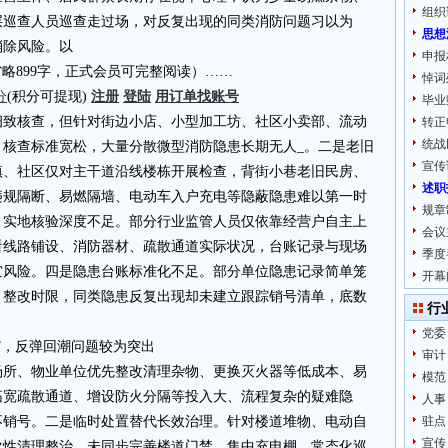
组织
层巡查人员巡查走过场，对反复出现的同类消防问题习以为
思想
消除风险。以
申报
4.cn省略899字，正式会员可完整阅读）……
悼词
分
(积分可提现)
注册
登陆
用订单找账号
毕业
细致核查，但针对街边小店、小型加工坊、社区小卖部、流动
转正
统战
、核查标准宽松，大量分散微型消防隐患长期无人_。二是老旧
宣传
镇、社区仅对主干道沿线楼栋开展检查，背街小巷老旧民房、
述职
违规隔断、易燃隔墙、电动车入户充电等隐蔽隐患难以第一时
规章
，实地核验深度不足。部分行业监管人员仅依靠经营户自主上
会议
看线路铺设、消防器材、疏散通道实际状况，台账记录与现场
季度
灾风险。四是隐患台账标准化不足。部分单位隐患记录简单笼
开幕
、整改时限，同类隐患反复出现却未建立跟踪销号清单，底数
行
党委
”，反弹回潮问题较为突出
审计
场所、物业单位优先整改清理杂物、更换灭火器等低成本、易
模范
拓宽疏散通道、增设防火分隔等投入大、流程复杂的疑难隐
人事
不销号。二是临时处置替代长效治理。针对楼道堆物、电动自
驻点
宣传
次性清理整治，未同步完善楼道门禁、集中充电棚、常态化巡