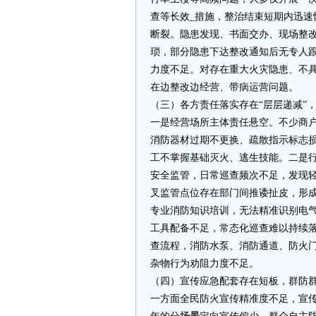
查等长效_措施，整治结束短期内迅
断裂。隐患发现、书面交办、现场整
琐，部分隐患下达整改通知后无专人
力度不足。对存在重大火灾隐患、不
在边整改边经营、带病运营问题。
（三）各方责任落实存在“层层递减”
一是经营场所主体责任悬空。不少商
消防器材过期不更换、疏散指示标志
工不掌握基础灭火、逃生技能。二是
安全监管，日常巡查频次不足，发现
叉监管点位存在部门间推诿扯皮，形
专业消防知识培训，无法精准识别电
工具配备不足，常态化巡查难以持续
查流程，消防水泵、消防通道、防火
杂物行为劝阻力度不足。
（四）宣传应急配套存在短板，群防
一方面全民防火宣传精准度不足，宣