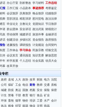
讲话
办公厅室
剖析整改
学习材料
工作总结
汇报
工作汇报
小品剧本
事迹推荐
考察鉴定
材料
会议致辞
庆典致辞
晚会致辞
结婚致辞
殡葬
竞职演说
精彩演讲
慰问贺电
政治法律
赠言
毕业论文
文教论文
党团知识
节日致辞
申请
群众团体
安全讲话
政法武装
财税统计
民政
劳动保障
城建讲话
旅游外事
金融讲话
讲话
创建活动
乡镇社区
党会报告
政府报告
报告
述廉报告
调研报告
计划规划
合同契约
制度
工作体会
学习体会
民族宗教
经验交流
主持
会议发言
通讯报道
知识竞赛
解放思想
半年
科学发展
个人总结
社会实践
动员大会
闭幕
改革开放
业专栏
政府
县域
人大
政协
改革
财政
电力
法院
公司
煤矿
工会
电信
财务
教师
交通
质检
城建
防疫
奥运
国旗
档案
安全
保险
保密
计生
禁毒
干部
教育
银行
食品
矿业
环保
畜牧
烟草
物价
培训
工委
水产
会计
执法
粮食
经贸
能源
物业
文明
统战