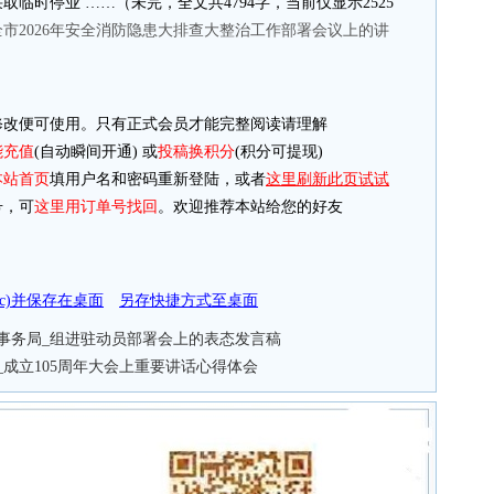
临时停业 ……（未完，全文共4794字，当前仅显示2525
市2026年安全消防隐患大排查大整治工作部署会议上的讲
改便可使用。只有正式会员才能完整阅读请理解
能充值
(自动瞬间开通) 或
投稿换积分
(积分可提现)
本站首页
填用户名和密码重新登陆，或者
这里刷新此页试试
，可
这里用订单号找回
。欢迎推荐本站给您的好友
doc)并保存在桌面
另存快捷方式至桌面
事务局_组进驻动员部署会上的表态发言稿
_成立105周年大会上重要讲话心得体会