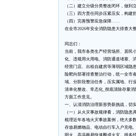
（二）建立分级分类整改闭环，做到
（三）四方责任同步压紧压实，构建
（四）完善预警应急保障……
在全市2026年安全消防隐患大排查
同志们：
当前，我市各类生产经营场所、居民
化、违规用火用电、消防通道堵塞、
经营门店、出租自建房等薄弱区域隐
险靶向部署排查整治行动，统一全市
域、分阶段整治任务，压实属地、行
清单化整改、常态化_彻底清除存量
方面工作意见。
一、认清消防治理新形势新挑战，切
（一）从火灾事故规律看，消防隐患
梳理近年各地火灾事故案例，绝大多
存放易燃物品、电动自行车入户充电
明火、高温极易快速酿成火灾。很多