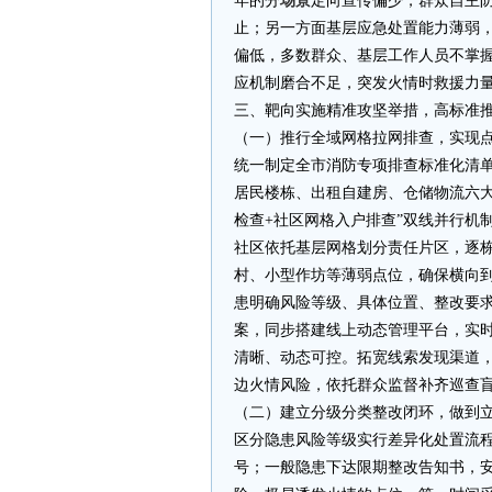
年的分
场景
定向宣传偏少，群众自主
止；另一方面基层应急处置能力薄弱
偏低，多数群众、基层工作人员不掌
应机制磨合不足，突发火情时救援力
三、靶向实施精准攻坚举措，高标准
（一）推行全域网格拉网排查，实现
统一制定全市消防专项排查标准化清
居民楼栋、出租自建房、仓储物流六大
检查+社区网格入户排查”双线并行机
社区依托基层网格划分责任片区，逐
村、小型作坊等薄弱点位，确保横向
患明确风险等级、具体位置、整改要
案，同步搭建线上动态管理平台，实
清晰、动态可控。拓宽线索发现渠道
边火情风险，依托群众监督补齐巡查
（二）建立分级分类整改闭环，做到
区分隐患风险等级实行差异化处置流
号；一般隐患下达限期整改告知书，