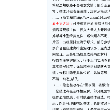
简易违规线路不会引发火情；部分基
常，整改只做表面清理，没有从根源
……（新文秘网http://www.wm11
看全文方法：
付费极速开通
投稿换积
酒店等规模主体，投入大量人力开展
摊贩等小型经营点位，巡查频次不足
片区、出租屋排查流于形式。部分乡
多户合租自建房排查漏项较多，屋内
间发现。三是现场核查依赖书面材料
报自查表掌握情况，很少上门实地查
真实情况脱节，无法精准识别隐蔽火
统，未标注隐患具体位置、风险等级
不清、动态_缺失。
（二）隐患整改存在“重表面、轻根治
一是整改存在选择性应付。部分经营
操作显性隐患，针对线路整体改造、
患，以各种理由拖延整改，长期挂账
行车上楼等高频问题，大多仅开展一