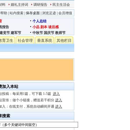
材料
婚礼主持词
调研报告
民主生活会
站帮助
|
站内搜索
|
保存桌面
|
浏览足迹
|
会员增值
育
个人总结
践报告
小品
剧本
读后感
建党节
建军节
中秋节
国庆节
教师节
教育卫生
社会管理
垂直系统
其他栏目
费加入本站
站投稿：每采用1篇，可下载 1-5篇
进入
站宣传：做个小链接，赠送若干积分
进入
加入：在线支付，系统自动瞬间开通
进入
章搜索