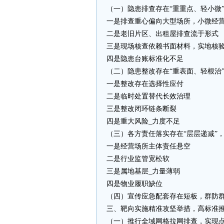
（一）隐患排查存在“重重点、轻小微
一是排查重心偏向大型场所，小微经
二是老旧片区、出租屋排查流于形式
三是现场核查依赖书面材料，实地核
四是隐患台账标准化不足
（二）隐患整改存在“重表面、轻根治
一是整改存在选择性应付
二是临时处置替代长效治理
三是整改闭环链条断裂
四是重大风险_力度不足
（三）各方责任落实存在“层层递减”
一是经营场所主体责任悬空
二是行业监管宽松软
三是属地基层_力量薄弱
四是物业履职缺位
（四）宣传应急配套存在短板，群防
三、靶向实施精准攻坚举措，高标准
（一）推行全域网格拉网排查，实现