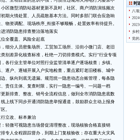
防范、主动自查的意识不强，习惯性违规用火用电行为屡禁不
时
，小区微型消防站器材更新不及时，社区、商户消防演练频次
八项
握初期火情处置、人员疏散基本方法。同时多部门联合应急响
20
量、物资调配、现场秩序_衔接不够顺畅，处置效率有待提升。
20
推进消防隐患排查整治落地落实
乡村
党的
点位全覆盖、风险全起底
单，细分人员密集场所、工贸加工场所、沿街小微门店、老旧
类别差异化核查标准，杜绝一刀切排查模式。实行“行业专项
制，各行业主管单位对照行业监管清单逐户逐场核查；乡镇、
栋、逐户、逐铺开展入户实地检查，重点紧盯老旧楼栋、城中
到边、纵向到底无遗漏。规范统一隐患动态台账管理，每条隐
求、责任主体、复查时限，实行一隐患一编号、一问题一档
时更新排查、整改、销号全流程信息，做到全市消防隐患底数
，线上线下同步开通消防隐患举报通道，鼓励群众主动上报身
盲区。
立行立改、标本兼治
程：轻微可视隐患当场督促清理整改，现场核验合格直接销
安排专人全程跟踪督办，到期上门复核验收；存在重大火灾风