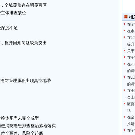
”，全域覆盖存在明显盲区
营主体排查缺位
相
在全
验深度不足
在市
在2
”，反弹回潮问题较为突出
提升
关于
在全
在2
的讲
在2
，消防管理履职出现真空地带
的讲
在全
会上
区委
话
在全
群控体系尚未完全成型
推进
推进消防隐患排查整治落地落实
在全
点位全覆盖、风险全起底