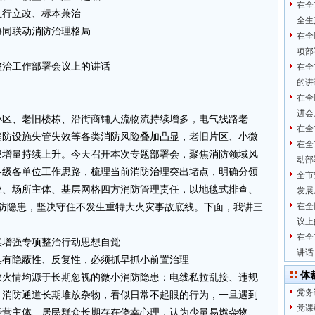
在全
立行立改、标本兼治
全生
协同联动消防治理格局
在全
项部
大整治工作部署会议上的讲话
在全
的讲
在全
进会
小区、老旧楼栋、沿街商铺人流物流持续增多，电气线路老
在全
消防设施失管失效等各类消防风险叠加凸显，老旧片区、小微
在全
患增量持续上升。今天召开本次专题部署会，聚焦消防领域风
动部
各级各单位工作思路，梳理当前消防治理突出堵点，明确分领
全市
业、场所主体、基层网格四方消防管理责任，以地毯式排查、
发展
在全
消防隐患，坚决守住不发生重特大火灾事故底线。下面，我讲三
议上
在全
实增强专项整治行动思想自觉
讲话
具有隐蔽性、反复性，必须抓早抓小前置治理
体
数火情均源于长期忽视的微小消防隐患：电线私拉乱接、违规
党务
、消防通道长期堆放杂物，看似日常不起眼的行为，一旦遇到
党课
经营主体、居民群众长期存在侥幸心理，认为少量易燃杂物、