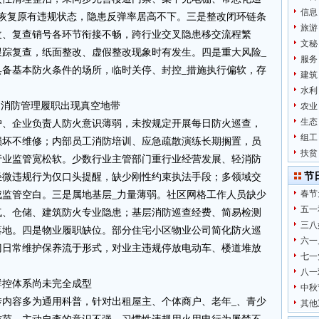
信息
速恢复原有违规状态，隐患反弹率居高不下。三是整改闭环链条
旅游
改、复查销号各环节衔接不畅，跨行业交叉隐患移交流程繁
文秘
跟踪复查，纸面整改、虚假整改现象时有发生。四是重大风险_
服务
具备基本防火条件的场所，临时关停、封控_措施执行偏软，存
建筑
水利
，消防管理履职出现真空地带
农业
生态
户、企业负责人防火意识薄弱，未按规定开展每日防火巡查，
组工
损坏不维修；内部员工消防培训、应急疏散演练长期搁置，员
扶贫
行业监管宽松软。少数行业主管部门重行业经营发展、轻消防
节
轻微违规行为仅口头提醒，缺少刚性约束执法手段；多领域交
春节
成监管空白。三是属地基层_力量薄弱。社区网格工作人员缺少
五一
气、仓储、建筑防火专业隐患；基层消防巡查经费、简易检测
三八
落地。四是物业履职缺位。部分住宅小区物业公司简化防火巡
六一
门日常维护保养流于形式，对业主违规停放电动车、楼道堆放
七一
八一
群控体系尚未完全成型
中秋
传内容多为通用科普，针对出租屋主、个体商户、老年_、青少
其他