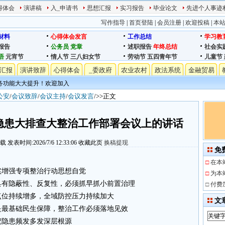
得体会
演讲稿
入_申请书
思想汇报
实习报告
毕业论文
先进个人事迹
写作指导
|
首页登陆
|
会员注册
|
欢迎投稿
|
本
材料
心得体会发言
工作总结
学习教
报告
公务员
党章
述职报告
年终总结
社会实
语
元宵节
情人节
三八妇女节
劳动节
五四青年节
儿童节
汇报
演讲致辞
心得体会
_委政府
农业农村
政法系统
金融贸易
务功能大大提升！欢迎加入
公安
/
会议致辞
/
会议主持
/
会议发言
/>>正文
防隐患大排查大整治工作部署会议上的讲话
下载
发表时间:2026/7/6 12:33:06
收藏此页
换稿提现
免
□
在本
实增强专项整治行动思想自觉
□
为本
具有隐蔽性、反复性，必须抓早抓小前置治理
□
付费
点位持续增多，全域防控压力持续加大
文
是最基础民生保障，整治工作必须落地见效
挖隐患频发多发深层根源