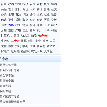
督查
政治
法律
行政
管理
农村
机关
综治
药品
老干
部队
商场
人才
和谐
普法
公文
公关
求职
石油
消防
通信
农机
就业
铁路
信访
卫生
后勤
聚会
宾馆
金融
医院
学校
邮政
作风
税务
地震
统计
开学
工业
林业
营销
道德
广电
国土
党章
职工
工商
司法
计算机
共青团
幼儿园
妇联
公务员
生活会
二十大
换届
科技
商业
贿赂
农民
文化
体育
法制
学期
稽查
新农村
收费站
房地产
读后感
检察院
统战民政
大学生
日专栏
元旦佳节专题
和五四节日专题
妇女节专题
儿童节专题
党建专题
双拥专题
节和国庆节专题
重大节日纪念日专题