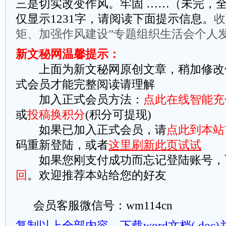
三是切实改变作风。牢固 ……（未完，全
仅显示1231字，请阅读下面提示信息。
收
矩、加强作风建设”专题组织生活会个人
新文秘网温馨提示：
上面为新文秘网原创文章，稍加修改
式会员才能完整阅读请理解
加入正式会员方法：
点此在线智能充
或
投稿换积分
(积分可提现)
如果已加入正式会员，请
点此到本站
码重新登陆，或者
这里刷新此页试试
如果您刚支付成功而忘记登陆账号，
回
。欢迎推荐本站给您的好友
会员客服微信号：wm114cn
复制以上全部内容
下载word文档(.do