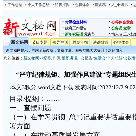
工作总结
个人工作总结
述职报告
心得体会
演讲稿
入_申请书
对照检查材料
心得体会发言
政府工作报告
公务员
党章
新年祝福语
元宵节
情人节
三八妇
新文秘网
节日专题
领导讲话
总结汇报
演讲致辞
心得体会
新文秘网提示：网站全新改版，文章质量、服务功能大大提升！欢迎加入
您的位置：
新文秘网
>>
纪委
/
作风
/
组织讲话
/
_会报告
/
生活会
/
个人总结
/
会议发
“严守纪律规矩、加强作风建设”专题组织
本文
3
积分
word文档下载
发表时间:2022/12/2 9:02
目录/提纲：……
一、查摆问题
（一）在学习贯彻_总书记重要讲话重要
署方面
（二）在推动高质量发展方面