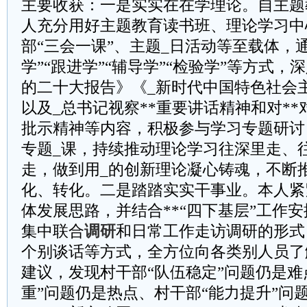
主要收获：一是实实在在学理论。自主题
人充分用好主题教育读书班、理论学习中
部“三会一课”、主题_日活动等至载体，通
学”“跟进学”“辅导学”“检验学”等方式，
的二十大报告》《_新时代中国特色社会
以及_总书记视察**重要讲话精神和对**
批示精神等内容，积极参与学习专题研讨
专题_课，持续推动理论学习往深里走、
走，做到用_的创新理论凝心铸魂，不断推
化、转化。二是踏踏实实干事业。本人紧紧
体发展思路，并结合**“四下基层”工作
集中联合
调研
和日常工作走访调研的形式
个别谈话等方式，全方位向各类别人员了
建议，发现村干部“队伍稳定”问题仍是难
重”问题仍是热点、村干部“能力提升”问