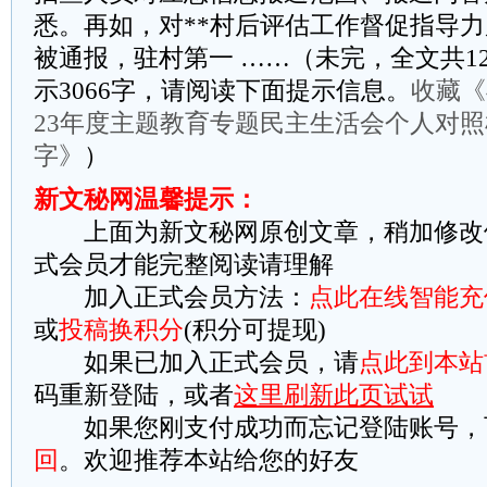
悉。再如，对**村后评估工作督促指导力
被通报，驻村第一 ……（未完，全文共12
示3066字，请阅读下面提示信息。
收藏《
23年度主题教育专题民主生活会个人对照检
字》
）
新文秘网温馨提示：
上面为新文秘网原创文章，稍加修改
式会员才能完整阅读请理解
加入正式会员方法：
点此在线智能充
或
投稿换积分
(积分可提现)
如果已加入正式会员，请
点此到本站
码重新登陆，或者
这里刷新此页试试
如果您刚支付成功而忘记登陆账号，
回
。欢迎推荐本站给您的好友