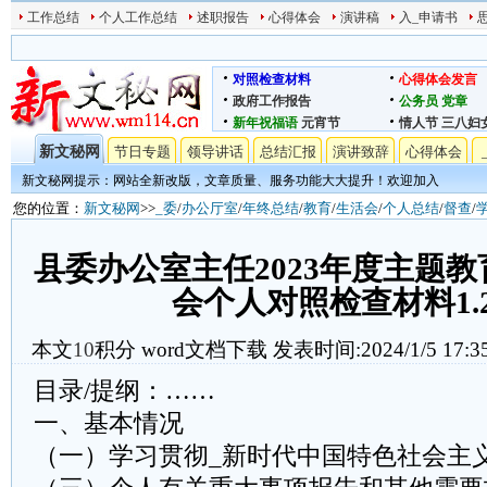
工作总结
个人工作总结
述职报告
心得体会
演讲稿
入_申请书
对照检查材料
心得体会发言
政府工作报告
公务员
党章
新年祝福语
元宵节
情人节
三八妇
新文秘网
节日专题
领导讲话
总结汇报
演讲致辞
心得体会
新文秘网提示：网站全新改版，文章质量、服务功能大大提升！欢迎加入
您的位置：
新文秘网
>>
_委
/
办公厅室
/
年终总结
/
教育
/
生活会
/
个人总结
/
督查
/
县委办公室主任2023年度主题
会个人对照检查材料1.
本文
10
积分
word文档下载
发表时间:2024/1/5 17:3
目录/提纲：……
一、基本情况
（一）学习贯彻_新时代中国特色社会主