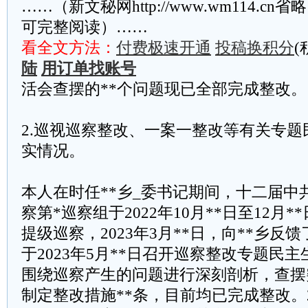
……（新文秘网http://www.wm114.cn
可完整阅读）……
看全文方法：
付费极速开通
投稿换积分
(
陆
用订单找账号
活会查摆的**个问题现已全部完成整改。
2.巡视巡察整改、一案一整改等有关专
实情况。
本人在时任**乡_委书记期间，十二届中
察第*巡察组于2022年10月**日至12月*
提级巡察，2023年3月**日，向**乡反
于2023年5月**日召开巡察整改专题民
围绕巡察产生的问题进行深刻剖析，查摆
制定整改措施**条，目前均已完成整改。2