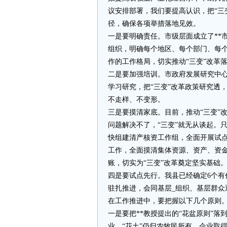
议安排部署，我们要提高认识，把“三
径，确保各项举措落地见效。
一是要明确责任。市级层面成立了**
组织，明确每个地区、每个部门、每
作的工作格局，切实推动“三变”改革
二是要加强培训。市政府发展研究中心
学习研究，把“三变”改革政策研究透
不走样、不变形。
三是要摸清家底。目前，推动“三变”
问题解决不了，“三变”就无从谈起。
快组建清产核资工作组，全面开展试
工作，全面摸清集体资源、资产、资金
账，切实为“三变”改革奠定坚实基础
四是要试点先行。我县已经确定6个有
驻扎推进，会同基层_组织、基层群众
在工作推进中，要把握以下几个原则
一是要把**教授提出的“花盆原则”落
业，“花土”仍归农牧民所有，企业取