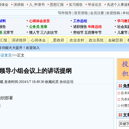
得体会
演讲稿
入_申请书
思想汇报
实习报告
毕业论文
先进个人事迹
写作指导
|
首页登陆
|
会员注册
|
欢迎投稿
|
本
材料
心得体会发言
工作总结
学习教
报告
公务员
党章
述职报告
年终总结
社会实
语
元宵节
情人节
三八妇女节
劳动节
五四青年节
儿童节
汇报
演讲致辞
心得体会
_委政府
农业农村
政法系统
金融贸易
务功能大大提升！欢迎加入
会议发言
/>>正文
领导小组会议上的讲话提纲
下载
发表时间:2024/1/7 18:49:36
收藏此页
换稿提现
免
□
在本
组织部署
□
为本
关
□
付费
文