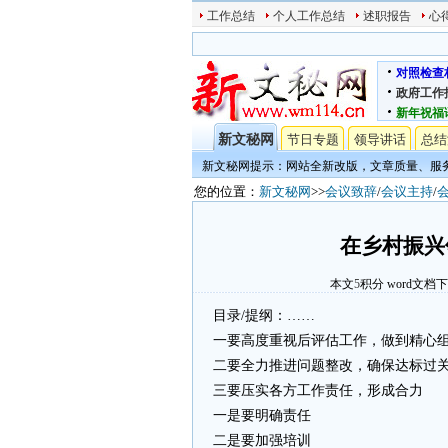
工作总结
个人工作总结
述职报告
心
对照检查
政府工作
新年祝福
新文秘网
节日专题
领导讲话
总结
新文秘网提示：网站全新改版，文章质量、服
您的位置：
新文秘网
>>
会议致辞
/
会议主持
/
在乡村振兴
本文
5
积分
word文档
目录/提纲：……
一要高度重视后评估工作，做到精心
二要全力推进问题整改，确保达标过
三要压实各方工作责任，形成合力
一是要明确责任
二是要加强培训