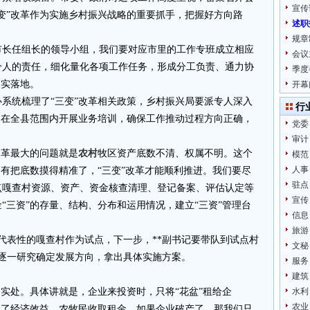
宣传
变”改革作为实施乡村振兴战略的重要抓手，把握好方向路
述职
规章
市长任组长的领导小组，我们要对应市里的工作专班成立相应
会议
个人的责任，细化量化各项工作任务，形成分工负责、通力协
季度
落实落地。
开幕
系统梳理了“三变”改革相关政策，乡村振兴局要派专人深入
行
，在全县范围内开展业务培训，确保工作推动过程方向正确，
党委
审计
改革最大的问题就是
农村
牧区资产底数不清、权属不明。这个
模范
人事
只有把底数摸得精准了，“三变”改革才能顺利推进。我们要尽
驻点
点嘎查村资源、资产、资金核查清理、登记备案、评估认定等
宣传
“三资”的存量、结构、分布和运用情况，建立“三资”管理台
信息
。
旅游
代表性的嘎查村作为试点，下一步，**副书记要带队到试点村
文秘
逐一研究确定发展方向，拿出具体实施方案。
服务
。
建筑
到实处。具体讲就是，企业来投资时，只将“花盆”租给企
水利
农业
得了经济效益，农牧民收取租金。如果企业破产了，那我们只