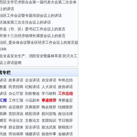
范区文学艺术联合会第一届代表大会第二次全体
上的讲话
治区工作会议暨专题培训会议上的讲话
区旅发第三次主任会议上的讲话
市县（市、区）委书记工作会议上的发言
市第十三次经济稳增长调度会议上的发言
治区_委全体会议暨全区经济工作会议上的发言提
24年
在全县安全生产、消防安全暨森林草原 防灭火工
议上讲话提纲
裁专栏
讲话
政务讲话
企业讲话
农业讲话
年终总结
教案
民营招商
纪检讲话
人大讲话
政协讲话
讲话
办公厅室
剖析整改
学习材料
工作总结
汇报
工作汇报
小品剧本
事迹推荐
考察鉴定
材料
会议致辞
庆典致辞
晚会致辞
结婚致辞
殡葬
竞职演说
精彩演讲
慰问贺电
政治法律
赠言
毕业论文
文教论文
党团知识
节日致辞
申请
群众团体
安全讲话
政法武装
财税统计
民政
劳动保障
城建讲话
旅游外事
金融讲话