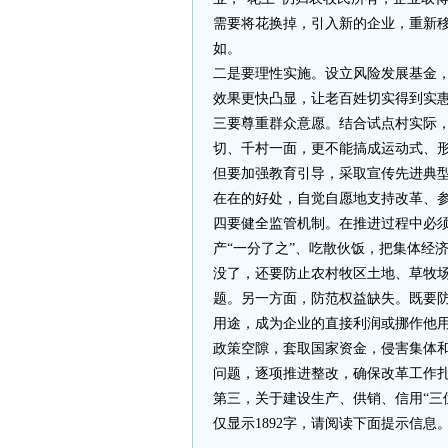
需要将花换掉，引入新的企业，重新
如。
二是要理性实施。设立风险发展基金
效果更快凸显，让老百姓切实得到实惠
三要尊重群众意愿。结合试点村实际
切、千村一面，更不能搞成运动式、
但要加强教育引导，采取宣传先进典型
在在的好处，自觉自愿地支持改革、
四要健全监管机制。在推进过程中必
产“一分了之”、吃散伙饭，把集体经
没了，还要防止农村牧区土地、草牧场
题。另一方面，防范权益缺失。既要
用途，成为企业的直接利润或挪作他用
政策空隙，套取国家资金，侵害集体
问题，逐项推进整改，确保改革工作
第三，关于建设生产、供销、信用“三位
仅显示1892字，请阅读下面提示信息