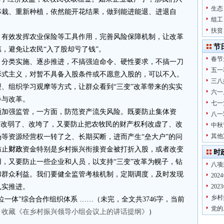
生态
移栽、重新种植，依然能开花结果，做到能进能退、进退自
组工
扶贫
，有效发挥农业保险等工具作用，完善风险保障机制，让改革
节
，避免让农民“入了股却亏了钱”。
春节
，分类实施、逐步推进，不搞强迫命令、硬性要求，不搞一刀
五一
形式主义，对暂不具备入股条件或不愿意入股的，可以不入。
三八
、组织学习观摩等方式，让群众看到“三变”改革带来的实实
六一
参与改革。
七一
须加强监管，一方面，防范资产流失风险。既要防止集体资
八一
济改弱了、改垮了，又要防止把农牧民的财产权利改虚了、改
中秋
其他
等资源经营权一转了之、长期买断，进而产生“垒大户”的问
防止
财政
资金特别是乡村振兴衔接资金被打折入股，或者改变
时
，又要防止一些企业和人员，以支持“三变”改革为幌子，钻
八项
和群众利益。我们要健全监管考核机制，定期调度，及时发现
20
扎实推进。
20
乡村
一体”综合合作组织体系 ……（未完，全文共3746字，当前
党的
。
收藏《在乡村振兴领导小组会议上的讲话提纲》
）