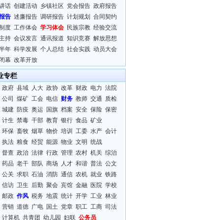
讲话
创建活动
乡镇社区
党会报告
政府报告
报告
述廉报告
调研报告
计划规划
合同契约
制度
工作体会
学习体会
民族宗教
经验交流
主持
会议发言
通讯报道
知识竞赛
解放思想
半年
科学发展
个人总结
社会实践
动员大会
闭幕
改革开放
业专栏
政府
县域
人大
政协
改革
财政
电力
法院
公司
煤矿
工会
电信
财务
教师
交通
质检
城建
防疫
奥运
国旗
档案
安全
保险
保密
计生
禁毒
干部
教育
银行
食品
矿业
环保
畜牧
烟草
物价
培训
工委
水产
会计
执法
粮食
经贸
能源
物业
文明
统战
督查
政治
法律
行政
管理
农村
机关
综治
药品
老干
部队
商场
人才
和谐
普法
公文
公关
求职
石油
消防
通信
农机
就业
铁路
信访
卫生
后勤
聚会
宾馆
金融
医院
学校
邮政
作风
税务
地震
统计
开学
工业
林业
营销
道德
广电
国土
党章
职工
工商
司法
计算机
共青团
幼儿园
妇联
公务员