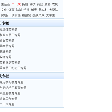
生活会
二十大
换届
科技
商业
贿赂
农民
文化
体育
法制
学期
稽查
新农村
收费站
房地产
读后感
检察院
统战民政
大学生
日专栏
元旦佳节专题
和五四节日专题
妇女节专题
儿童节专题
党建专题
双拥专题
节和国庆节专题
重大节日纪念日专题
政专栏
规定学习教育专题
24年党纪学习教育专题
23年主题教育专题
振兴工作专题
二十大专题