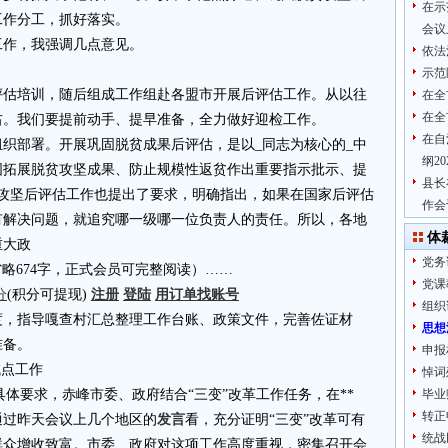
在示
工作分工，抓好落实。
会议
工作，我强调几点意见。
依法
示范
评估培训，随后组成工作组赴各盟市开展后评估工作。从以往
在全
在全
右。我们要提前动手、提早准备，全力做好迎检工作。
在自
织部署。开展巩固脱贫成果后评估，是以_同志为核心的_中
纲20
固拓展脱贫攻坚成果、防止规模性返贫作出重要指示批示、提
县长
贫攻坚后评估工作也提出了要求，明确指出，如果在国家后评估
作会
有解决问题，就追究哪一级哪一位负责人的责任。所以，各地
体
重大政
党务
4.cn省略674字，正式会员可完整阅读）……
党课
分
(积分可提现)
注册
登陆
用订单找账号
组织
度，指导嘎查村汇总整理工作台账、政策文件，完善佐证材
思想
准备。
申报
试点工作
悼词
的具体要求，赤峰市委、政府结合“三变”改革工作任务，在**
毕业
转正
通过昨天会议上几个地区的
发言
看，充分证明“三变”改革可有
统战
群众增收致富。市委、政府对这项工作高度重视，密集召开会