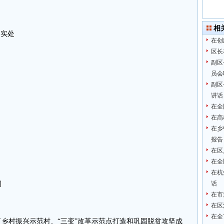
相
到实处
在创
区长
副区
员会
副区
讲话
在全
在高
在乡
报告
在区
在全
在杭
纲
话
在市
在区
在全
了乡村振兴示范村、“三变”改革示范点打造和巩固脱贫攻坚成