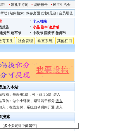
材料
婚礼主持词
调研报告
民主生活会
站帮助
|
站内搜索
|
保存桌面
|
浏览足迹
|
会员增值
育
个人总结
践报告
小品
剧本
读后感
建党节
建军节
中秋节
国庆节
教师节
教育卫生
社会管理
垂直系统
其他栏目
费加入本站
站投稿：每采用1篇，可下载 1-5篇
进入
站宣传：做个小链接，赠送若干积分
进入
加入：在线支付，系统自动瞬间开通
进入
章搜索