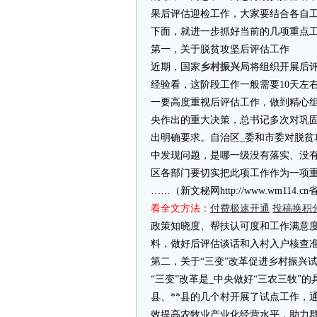
果后评估迎检工作，大家要结合各自
下面，就进一步抓好当前的几项重点
第一，关于脱贫攻坚后评估工作
近期，国家
乡村振兴
局将组织开展后
经验看，这阶段工作一般需要10天左
一要高度重视后评估工作，做到精心组
央作出的重大决策，总书记多次对巩
出明确要求。自治区_委和市委对脱
中发现问题，是哪一级没有落实、没
区各部门要切实把此项工作作为一项
……（新文秘网http://www.wm11
看全文方法：
付费极速开通
投稿换积
政策知晓度、帮扶认可度和工作满意
料，做好后评估谈话和入村入户核查
第二，关于“三变”改革促进乡村振兴
“三变”改革是_中央做好“三农三牧”
县、**县的几个村开展了试点工作，
效提高农牧业产业化经营水平，助力