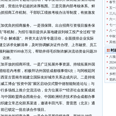
春节
成绩，营造比学赶超的浓厚氛围。三是完善内部考核体系。鲜
五一
员抓招商工作机制、干部职工绩效考核办法等制度，有效激发
三八
六一
七一
更加优良的招商服务。一是强保障。出台招商引资项目服务保
八一
专员”等机制，为招引项目提供从落地建设到竣工投产全过程“管
中秋
进千企·解难题”、外资大走访等专题活动，全面摸排企业实际
其他
。建立诉求化解清单，及时协调解决证件办理、上市融资、员工
时
腾顺利融资9500余万元，帮助井得毛织制衣解决流动资金问题20
八项
、达效。
20
更加开放的招商环境。一是广泛拓展外事资源。持续拓展外国
20
外团组莅内考察，积极拜访外国驻成都领事馆6次；与阿根廷阿
乡村
来西亚古晋南市就建立国际友好城市关系达成共识。二是持续
党的
诺威工博会“投资中国”展区启动仪式暨中德智能制造论坛；与
行多场线上推介交流活动，全方位展示**经济社会发展成就
。与中国欧盟商会西南分会、中国欧洲经济技术协会成都办事
组织建立常态化联系渠道，邀请丰田汽车、普雷恩（北京）通
目前已锁定一批在谈合作项目。