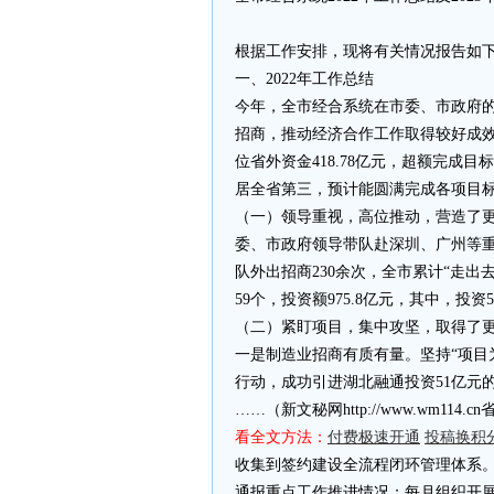
根据工作安排，现将有关情况报告如
一、2022年工作总结
今年，全市经合系统在市委、市政府的
招商，推动经济合作工作取得较好成效
位省外资金418.78亿元，超额完成目标
居全省第三，预计能圆满完成各项目
（一）领导重视，高位推动，营造了更
委、市政府领导带队赴深圳、广州等重
队外出招商230余次，全市累计“走出去
59个，投资额975.8亿元，其中，投资
（二）紧盯项目，集中攻坚，取得了
一是制造业招商有质有量。坚持“项目
行动，成功引进湖北融通投资51亿元的
……（新文秘网http://www.wm11
看全文方法：
付费极速开通
投稿换积
收集到签约建设全流程闭环管理体系。
通报重点工作推进情况；每月组织开