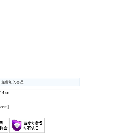
|
免费加入会员
4.cn
com〗