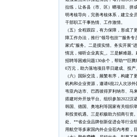
拉练，让各县（市、区）晒项目、拼
明考核导向，完善考核体系，建立全
干部职工干事热情、工作激情。
（五）全程跟踪，有力保障，形成了
障工作办法，推行“领导包挂”“服务
家式”服务。二是摸实情。务实开展“
情况，倾听企业真实_。三是解难题
招聘等困难问题130余个，帮助**巨
0万元，助力落地项目早日建成、投产
（六）国际交流，频繁有序，构建了
机构和企业资源，邀请6批22人次涉
韦亚内达市、巴西彼得罗利纳市、马
搭建对外开放平台。组织参加2022汉
韩国、德国、奥地利等国家有关组织举
和投资机遇。三是积极助力招商引资
处、**省企业品牌创新促进会等行业
用航空等多家国内外企业莅内考察，