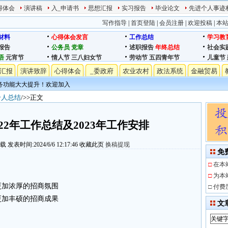
得体会
演讲稿
入_申请书
思想汇报
实习报告
毕业论文
先进个人事迹
写作指导
|
首页登陆
|
会员注册
|
欢迎投稿
|
本
材料
心得体会发言
工作总结
学习教
报告
公务员
党章
述职报告
年终总结
社会实
语
元宵节
情人节
三八妇女节
劳动节
五四青年节
儿童节
汇报
演讲致辞
心得体会
_委政府
农业农村
政法系统
金融贸易
务功能大大提升！欢迎加入
个人总结
/>>正文
22年工作总结及2023年工作安排
下载
发表时间:2024/6/6 12:17:46
收藏此页
换稿提现
免
□
在本
□
为本
更加浓厚的招商氛围
□
付费
更加丰硕的招商成果
文