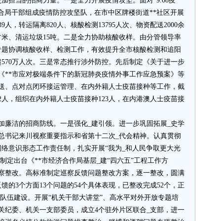
加担当的招商力量。一是全力开展疫情攻坚。面对“9.08疫
经合局干部组成疫情防控攻坚队，在市中区牌楼街道**社区开展
9人，转运隔离820人、核酸检测13795人次、物资配送2000余
平方米、清运垃圾15吨。二是全力协助核酸收样。由分管领导率
专题协调核酸收样、检测工作，有效提升全市核酸检测和追阳
超570万人次。三是常态推行涉外防控。先后制定《关于进一步
《**市应对极端条件下的新冠肺炎疫情外事工作应急预案》等
推送、点对点闭环接运管理、在内外籍人士疫苗接种等工作，截
2人，组织在内外籍人士疫苗接种123人，在内港澳人士疫苗接
加廉洁的招商防线。一是强化_建引领。进一步巩固拓展_史学
总书记来川视察重要指示和省第十二次_代会精神。认真贯彻
网络意识形态工作责任制，扎实开展“我为_和人民争取更大光
，制定出台《**市经济合作局基层_建“四六五”工程工作方
巡察整改。高标准制定巡察反馈问题整改方案，逐一整改，圆满
馈的3个方面13个问题的54个具体表现，已整改完成52个，正
强队伍建设。开展“机关干部大讲堂”、高水平对外开放专题培
关纪委、机关一支部委员，成立4个驻外片区联合_支部，进一