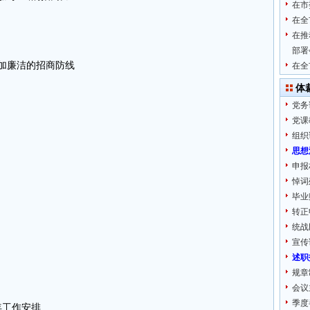
在市
在全
在推
部署
加廉洁的招商防线
在全
体
党务
党课
组织
思想
申报
悼词
毕业
转正
统战
宣传
述职
规章
会议
季度
3年工作安排