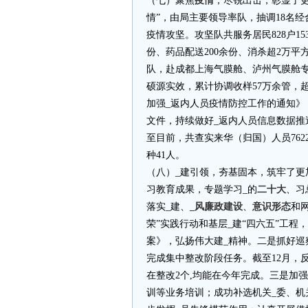
（七）聚焦
疫情
，尽锐出击，彰显了更
情”，由局主要领导率队，抽调18名
疫情攻坚。攻坚队共服务居民828户153
份、药品配送200余份、消杀超2万
队，赴成都上海气膜舱、泸州气膜舱
硕源实效，累计协调收样57万余管，
加强_返内人员疫情防控工作的通知》
文件，持续做好_返内人员信息数据
至目前，共查实来华（归国）人员762
种41人。
（八）_建引领，夯基固本，筑牢了更
习教育成果，专题学习_的
二十大
、习
落实_建、
_风廉政建设
、
意识形态
和
荣”实践行动和基层_建“四六五”工程
案》，弘扬伟大建_精神。二是抓好
完成集中整改阶段任务。截至12月，反
在整改2个,均能在今年完成。三是加
训等业务培训；成功补选机关_委、机