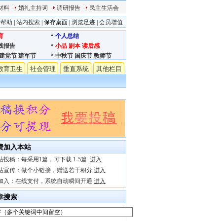
材料
婚礼主持词
调研报告
民主生活会
站帮助
|
站内搜索
|
保存桌面
|
浏览足迹
|
会员增值
育
个人总结
践报告
小品
剧本
读后感
建党节
建军节
中秋节
国庆节
教师节
教育卫生
社会管理
垂直系统
其他栏目
费加入本站
站投稿：每采用1篇，可下载 1-5篇
进入
站宣传：做个小链接，赠送若干积分
进入
加入：在线支付，系统自动瞬间开通
进入
章搜索