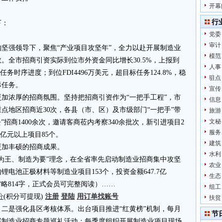
开幕
行
下：
党委
审计
坚强领导下，聚焦“产业项目攻坚年”，全力以赴开展制造业
模范
。全市招商引资实际到位市外资金同比增长30.5%，上报到
人事
任务时序进度；到位FDI4496万美元，超目标任务124.8%，稳
驻点
标任务。
宣传
加浓厚的招商氛围。坚持把招商引资作为“一把手工程”，市
信息
点地区招商近30次，各县（市、区）及市级部门“一把手”带
旅游
文秘
”招商1400余次，邀请客商莅内考察340余批次，新引进项目2
服务
5亿元以上项目85个。
建筑
更加丰硕的招商成果。
水利
为王、制造为要”理念，在全省率先启动制造业招商集中攻坚
农业
锂电池正极材料等制造业项目153个，投资金额647.7亿
生态
4.cn省略814字，正式会员可完整阅读）……
组工
分
(积分可提现)
注册
登陆
用订单找账号
扶贫
二是强化县区考核体系。出台项目推进“红黄榜”机制，每月
节
展制造业招商专题巡礼活动；每季度组织开展制造业项目现场