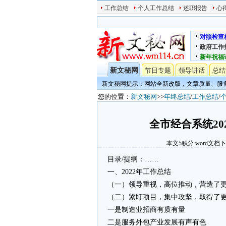
工作总结
个人工作总结
述职报告
心
对照检查
政府工作
新年祝福
新文秘网
节日专题
领导讲话
总结
新文秘网提示：网站全新改版，文章质量、服
您的位置：
新文秘网
>>
年终总结
/
工作总结
/
全市经合系统20
本文
5
积分
word文档
目录/提纲：……
一、2022年工作总结
（一）领导重视，高位推动，营造了
（二）紧盯项目，集中攻坚，取得了
一是制造业招商有质有量
二是服务外包产业发展有声有色