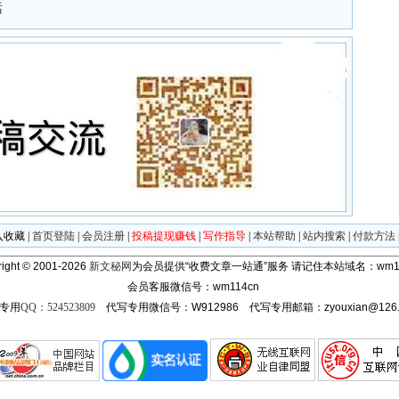
话
入收藏
|
首页登陆
|
会员注册
|
投稿提现赚钱
|
写作指导
|
本站帮助
|
站内搜索
|
付款方法
ight © 2001-2026
新文秘网
为会员提供“收费文章一站通”服务
请记住本站域名：wm11
会员客服微信号：wm114cn
专用
QQ：524523809
代写专用微信号：W912986 代写专用邮箱：zyouxian@126.