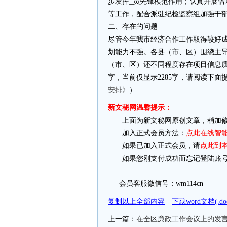
步发挥_员先锋模范作用；认真开展
等工作，配合派驻纪检监察组加强干
二、存在的问题
尽管今年我市经济合作工作取得较好
划能力不强。各县（市、区）围绕主
（市、区）还不同程度存在项目信息质
字，当前仅显示2285字，请阅读下面
安排》
）
新文秘网温馨提示：
上面为新文秘网原创文章，稍加修
加入正式会员方法：
点此在线智
如果已加入正式会员，请
点此到
如果您刚支付成功而忘记登陆账号
会员客服微信号：wm114cn
复制以上全部内容
下载word文档(.
上一篇：
在全区廉政工作会议上的发