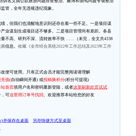
借培训名义搞公款旅游问题排查整治、赌博和酒驾问题专项整治
部监管，全年无违规违纪现象。
成绩，但我们也清醒地意识到还存在着一些不足。一是项目谋
导产业谋划生成项目还不够多。二是项目管理尚有差距。各县
量不高、研判不深、流转效率不快 ……（未完，全文共4338
提示信息。
收藏《全市经合系统2022年工作总结及2023年工作
改便可使用。只有正式会员才能完整阅读请理解
能充值
(自动瞬间开通) 或
投稿换积分
(积分可提现)
本站首页
填用户名和密码重新登陆，或者
这里刷新此页试试
，可
这里用订单号找回
。欢迎推荐本站给您的好友
doc)并保存在桌面
另存快捷方式至桌面
言