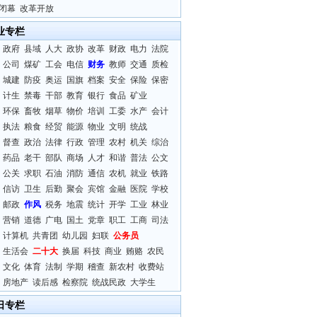
闭幕
改革开放
业专栏
政府
县域
人大
政协
改革
财政
电力
法院
公司
煤矿
工会
电信
财务
教师
交通
质检
城建
防疫
奥运
国旗
档案
安全
保险
保密
计生
禁毒
干部
教育
银行
食品
矿业
环保
畜牧
烟草
物价
培训
工委
水产
会计
执法
粮食
经贸
能源
物业
文明
统战
督查
政治
法律
行政
管理
农村
机关
综治
药品
老干
部队
商场
人才
和谐
普法
公文
公关
求职
石油
消防
通信
农机
就业
铁路
信访
卫生
后勤
聚会
宾馆
金融
医院
学校
邮政
作风
税务
地震
统计
开学
工业
林业
营销
道德
广电
国土
党章
职工
工商
司法
计算机
共青团
幼儿园
妇联
公务员
生活会
二十大
换届
科技
商业
贿赂
农民
文化
体育
法制
学期
稽查
新农村
收费站
房地产
读后感
检察院
统战民政
大学生
日专栏