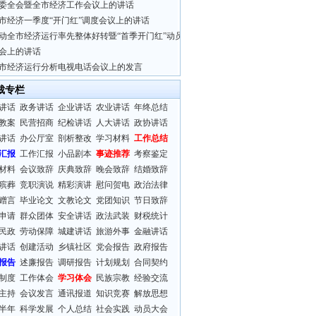
委全会暨全市经济工作会议上的讲话
市经济一季度“开门红”调度会议上的讲话
动全市经济运行率先整体好转暨“首季开门红”动员
会上的讲话
市经济运行分析电视电话会议上的发言
裁专栏
讲话
政务讲话
企业讲话
农业讲话
年终总结
教案
民营招商
纪检讲话
人大讲话
政协讲话
讲话
办公厅室
剖析整改
学习材料
工作总结
汇报
工作汇报
小品剧本
事迹推荐
考察鉴定
材料
会议致辞
庆典致辞
晚会致辞
结婚致辞
殡葬
竞职演说
精彩演讲
慰问贺电
政治法律
赠言
毕业论文
文教论文
党团知识
节日致辞
申请
群众团体
安全讲话
政法武装
财税统计
民政
劳动保障
城建讲话
旅游外事
金融讲话
讲话
创建活动
乡镇社区
党会报告
政府报告
报告
述廉报告
调研报告
计划规划
合同契约
制度
工作体会
学习体会
民族宗教
经验交流
主持
会议发言
通讯报道
知识竞赛
解放思想
半年
科学发展
个人总结
社会实践
动员大会