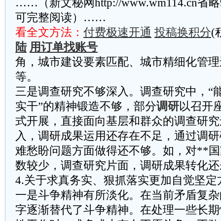
……（新文秘网http://www.wm114.cn
可完整阅读）……
看全文方法：
付费极速开通
投稿换积分
(
陆
用订单找账号
角，城市建设要素匹配、城市精细化管理
等。
三是调查研究不够深入。调查研究中，“
实干”的精神锻造不够，部分
调研
以召开
式开展，直接面向基层和群众的调查研究
入，调研成果运用还存在不足，通过调研
难愁盼问题方面做得还不够。如，对**
数较少，调查研究片面，调研成果转化还
4.关于求真务实、狠抓落实更加自觉坚定
一是斗争精神有所淡化。在当前矛盾复杂
字逐渐替代了斗争精神。在处理一些长期