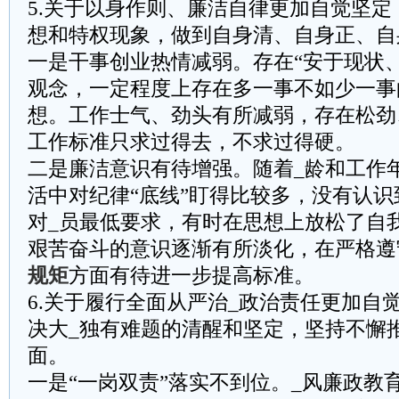
5.关于以身作则、廉洁自律更加自觉坚
想和特权现象，做到自身清、自身正、自
一是干事创业热情减弱。存在“安于现状
观念，一定程度上存在多一事不如少一事
想。工作士气、劲头有所减弱，存在松劲
工作标准只求过得去，不求过得硬。
二是廉洁意识有待增强。随着_龄和工作
活中对纪律“底线”盯得比较多，没有认
对_员最低要求，有时在思想上放松了自
艰苦奋斗的意识逐渐有所淡化，在严格遵
规矩
方面有待进一步提高标准。
6.关于履行全面从严治_政治责任更加自
决大_独有难题的清醒和坚定，坚持不懈
面。
一是“一岗双责”落实不到位。_风廉政教