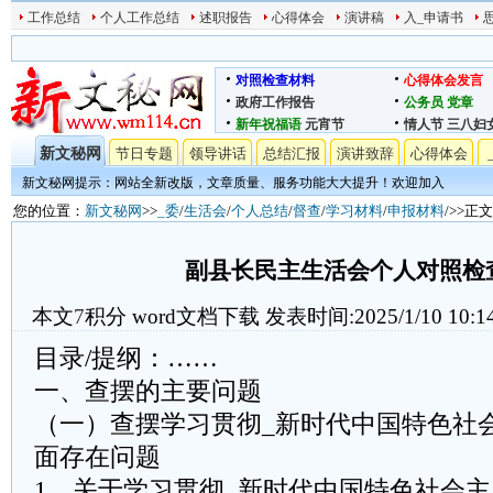
工作总结
个人工作总结
述职报告
心得体会
演讲稿
入_申请书
对照检查材料
心得体会发言
政府工作报告
公务员
党章
新年祝福语
元宵节
情人节
三八妇
新文秘网
节日专题
领导讲话
总结汇报
演讲致辞
心得体会
新文秘网提示：网站全新改版，文章质量、服务功能大大提升！欢迎加入
您的位置：
新文秘网
>>
_委
/
生活会
/
个人总结
/
督查
/
学习材料
/
申报材料
/>>正文
副县长民主生活会个人对照检
本文
7
积分
word文档下载
发表时间:2025/1/10 10:1
目录/提纲：……
一、查摆的主要问题
（一）查摆学习贯彻_新时代中国特色社
面存在问题
1、关于学习贯彻_新时代中国特色社会