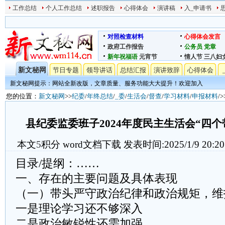
工作总结
个人工作总结
述职报告
心得体会
演讲稿
入_申请书
对照检查材料
心得体会发言
政府工作报告
公务员
党章
新年祝福语
元宵节
情人节
三八妇
新文秘网
节日专题
领导讲话
总结汇报
演讲致辞
心得体会
新文秘网提示：网站全新改版，文章质量、服务功能大大提升！欢迎加入
您的位置：
新文秘网
>>
纪委
/
年终总结
/
_委
/
生活会
/
督查
/
学习材料
/
申报材料
/
县纪委监委班子2024年度民主生活会“四
本文
5
积分
word文档下载
发表时间:2025/1/9 20:20
目录/提纲：……
一、存在的主要问题及具体表现
（一）带头严守政治纪律和政治规矩，维
一是理论学习还不够深入
二是政治敏锐性还需加强