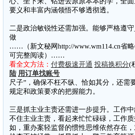
心、坐下来、钻进去原原本本的学，全面
要义和丰富内涵领悟不够透彻透。
二是政治敏锐性还需加强。能够严格遵守
做
……（新文秘网http://www.wm114.cn
可完整阅读）……
看全文方法：
付费极速开通
投稿换积分
(
陆
用订单找账号
尺子”，确保不枉不纵、恰如其分，还需
规定和政策要求的把握能力。
三是抓主业主责还需进一步提升。工作中
不住主业主责，看起来忙忙碌碌，工作质
如，重办案轻监督的惯性思维依然存在，