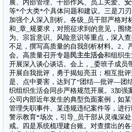
展、内部管理、干部作风、员工关爱、
安
等*个大类*个具体问题和建议。三是刀刃
加强个人深入剖析。各级_员干部严格对
和_章_规要求，对照征求到的意见，围
为、宗旨意识、风险意识等重点，深入查
不足，撰写高质量的自我剖析材料。2、
会。高质量召开专题
民主生活会
和组织生
开展深入谈心谈话。会上，_委班子成员
开展自我批评，勇于揭短亮丑；相互批评
是、点中要害，达到了“团结—批评—团结
织组织生活会同步严格规范开展。3加强
公司内部近年发生的典型负面案例，如某
管理失职事件、某违规违纪案件等，进行
警示教育*场次，引导_员干部从灵魂深
戒。四是系统梳理建台账。对查摆出的各