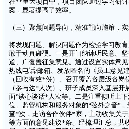
在**重大项目中，项目团队通过学习研
案，显著提高了效率。
（三）聚焦问题导向，精准靶向施策，实
将发现问题、解决问题作为检验学习教育
敢于动真碰硬。一是开门纳谏听民意。坚持
道、广覆盖征集意见。通过设置实体意见箱
热线电话/邮箱、发放匿名的《员工意见建
（回收有效*份）、召开覆盖各层级各岗
（参与达*人次）、班子成员深入基层开展
面”谈心谈话*人次等。二是注重倾听上
位、监管机构和服务对象的“弦外之音”
查*次，走访合作伙伴*家，主动收集关
等方面的意见建议*条。经梳理汇总，共