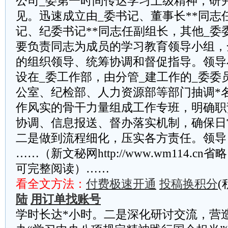
公司_委第一时间传达学习上级精神，研
见。迅速成立由_委书记、董事长**同志
记、纪委书记**同志任副组长，其他_委
要负责同志为成员的学习教育领导小组，
的组织领导、统筹协调和督促指导。领导
设在_委工作部，由分管_建工作的_委委
公室、纪检部、人力资源部等部门抽调*
作风实的骨干力量组成工作专班，明确职
协调、信息报送、督办落实机制，确保日
二是做到流程细化，压实各方责任。领导
……（新文秘网http://www.wm114.cn
可完整阅读）……
看全文方法：
付费极速开通
投稿换积分
(
陆
用订单找账号
学时长达*小时。二是深化研讨交流，营