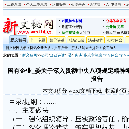
工作总结
个人工作总结
述职报告
心得体会
演讲稿
入_申请书
对照检查材料
心得体会发言
政府工作报告
公务员
党章
新年祝福语
元宵节
情人节
三八妇
新文秘网
节日专题
领导讲话
总结汇报
演讲致辞
心得体会
新文秘网提示：网站全新改版，文章质量、服务功能大大提升！欢迎加入
您的位置：
新文秘网
>>
公司
/
企业讲话
/
_委
/
_务讲话
/
规章制度
/
学习体会
/
学习
国有企业_委关于深入贯彻中央八项规定精神
报告​
本文
8
积分
word文档下载
收藏此页
目录/提纲：……
一、主要做法
（一）强化组织领导，压实政治责任，确
（二）深化理论武装，筑牢思想根基，力