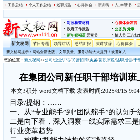
工作总结
个人工作总结
述职报告
心得体会
演讲稿
入_申请书
对照检查材料
心得体会发言
政府工作报告
公务员
党章
新年祝福语
元宵节
情人节
三八妇
新文秘网
节日专题
领导讲话
总结汇报
演讲致辞
心得体会
新文秘网提示：网站全新改版，文章质量、服务功能大大提升！欢迎加入
您的位置：
新文秘网
>>
公司
/
企业讲话
/
民营招商
/
换届
/
竞职演说
/
述职报告
/
干
在集团公司新任职干部培训班
本文
3
积分
word文档下载
发表时间:2025/8/15 9:04
目录/提纲：……
一、从“专业能手”到“团队舵手”的认知升
二是向下看，深入洞察一线实际需求三是
行业变革趋势