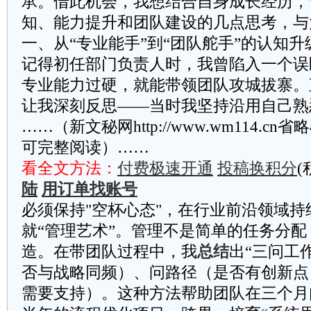
承。借此机会，我想结合自身成长经历，
知、能力提升和团队建设的几点思考，与
一、从“专业能手”到“团队舵手”的认知升
记得初任部门负责人时，我曾陷入一个误
专业能力过硬，就能带领团队攻城拔寨。
让我深刻反思——当时我坚持沿用自己熟
……（新文秘网http://www.wm114.cn
可完整阅读）……
看全文方法：
付费极速开通
投稿换积分
(
陆
用订单找账号
必须保持"空杯心态"，在行业前沿领域
就“管理艺术”。管理不是简单的任务分
造。在带团队过程中，我
总结
出“三问工
否与战略同频）、问路径（是否有创新点
需要支持）。这种方法帮助团队在三个月