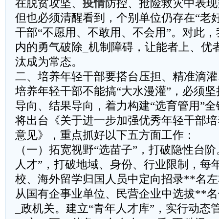
在脱贫攻坚、
疫情
防控、抢险救灾中表现
但也必须清醒看到，个别单位仍存在“老
干部“不愿用、不敢用、不会用”。对此
内的勇气破除_机制障碍，让能者上、优
汰成为常态。
​​二、培养年轻干部要搭台压担、精准滴灌
培养年轻干部不能搞“大水漫灌”，必须
导向、结果导向，着力构建“选育管用”
将出台《关于进一步加强优秀年轻干部培
意见》，重点抓好以下五方面工作：
​​（一）拓宽视野“选苗子”，打破隐性台
人才”，打破地域、身份、行业限制，每年
校、海外留学归国人员中定向招录**名
从国有企事业单位、民营企业中选拔**
_
政机关。建立“青年人才库”，实行动态