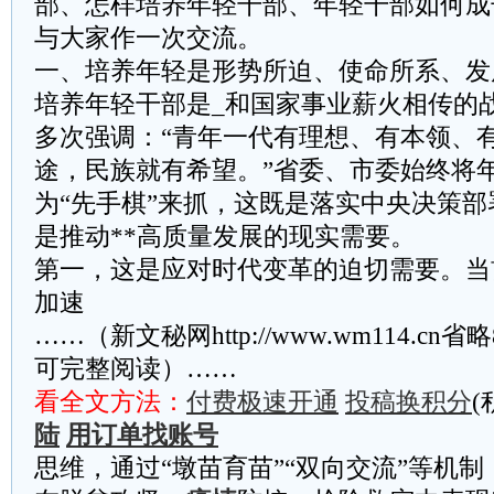
部、怎样培养年轻干部、年轻干部如何成
与大家作一次交流。
​​一、培养年轻是形势所迫、使命所系、发展
培养年轻干部是_和国家事业薪火相传的
多次强调：“青年一代有理想、有本领、
途，民族就有希望。”省委、市委始终将
为“先手棋”来抓，这既是落实中央决策
是推动**高质量发展的现实需要。
​​第一，这是应对时代变革的迫切需要。
加速
……（新文秘网http://www.wm114.cn
可完整阅读）……
看全文方法：
付费极速开通
投稿换积分
(
陆
用订单找账号
思维，通过“墩苗育苗”“双向交流”等机