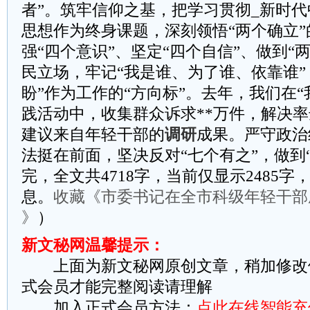
者”。筑牢信仰之基，把学习贯彻_新时
思想作为终身课题，深刻领悟“两个确立
强“四个意识”、坚定“四个自信”、做到“
民立场，牢记“我是谁、为了谁、依靠谁”
盼”作为工作的“方向标”。去年，我们在“
践活动中，收集群众诉求**万件，解决率
建议来自年轻干部的
调研
成果。严守政治
法挺在前面，坚决反对“七个有之”，做到
完，全文共4718字，当前仅显示2485
息。
收藏《​​市委书记在全市科级年轻干部
》
）
新文秘网温馨提示：
上面为新文秘网原创文章，稍加修改
式会员才能完整阅读请理解
加入正式会员方法：
点此在线智能充