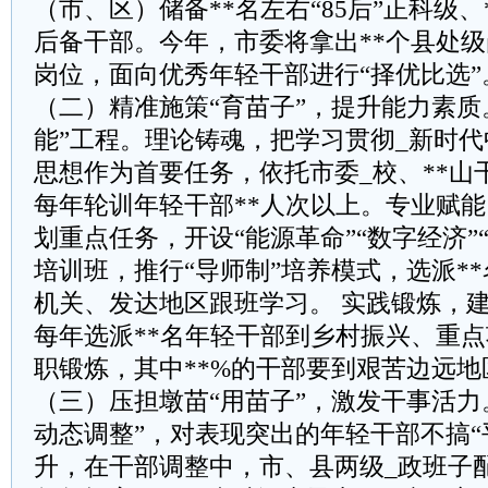
（市、区）储备**名左右“85后”正科级、*
后备干部。今年，市委将拿出**个县处级
岗位，面向优秀年轻干部进行“择优比选”
​​（二）精准施策“育苗子”，提升能力素
能”工程。理论铸魂，把学习贯彻_新时
思想作为首要任务，依托市委_校、**山
每年轮训年轻干部**人次以上。专业赋能
划重点任务，开设“能源革命”“数字经济”
培训班，推行“导师制”培养模式，选派*
机关、发达地区跟班学习。 实践锻炼，建
每年选派**名年轻干部到乡村振兴、重点
职锻炼，其中**%的干部要到艰苦边远地
​​（三）压担墩苗“用苗子”，激发干事活
动态调整”，对表现突出的年轻干部不搞“
升，在干部调整中，市、县两级_政班子配