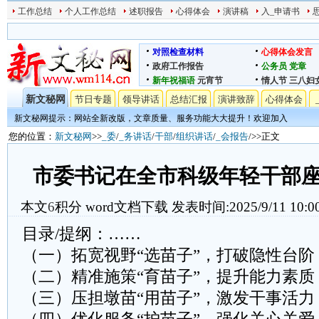
工作总结
个人工作总结
述职报告
心得体会
演讲稿
入_申请书
对照检查材料
心得体会发言
政府工作报告
公务员
党章
新年祝福语
元宵节
情人节
三八妇
新文秘网
节日专题
领导讲话
总结汇报
演讲致辞
心得体会
新文秘网提示：网站全新改版，文章质量、服务功能大大提升！欢迎加入
您的位置：
新文秘网
>>
_委
/
_务讲话
/
干部
/
组织讲话
/
_会报告
/>>正文
​​市委书记在全市科级年轻干部座
本文
6
积分
word文档下载
发表时间:2025/9/11 10:0
目录/提纲：……
（一）拓宽视野“选苗子”，打破隐性台阶
（二）精准施策“育苗子”，提升能力素质
（三）压担墩苗“用苗子”，激发干事活力