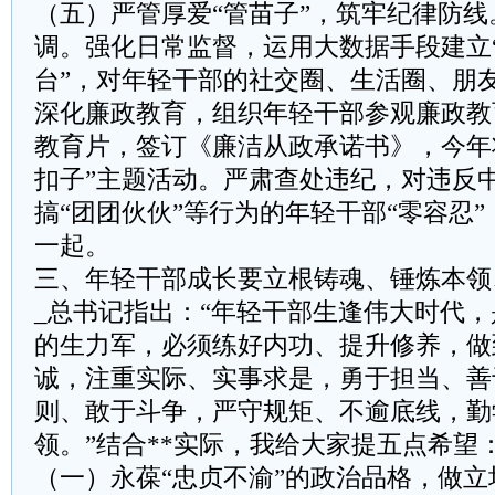
​​（五）严管厚爱“管苗子”，筑牢纪律防线
调。强化日常监督，运用大数据手段建立
台”，对年轻干部的社交圈、生活圈、朋
深化廉政教育，组织年轻干部参观廉政教
教育片，签订《廉洁从政承诺书》，今年
扣子”主题活动。严肃查处违纪，对违反
搞“团团伙伙”等行为的年轻干部“零容忍
一起。
​三、年轻干部成长要立根铸魂、锤炼本领
_总书记指出：“年轻干部生逢伟大时代，
的生力军，必须练好内功、提升修养，做
诚，注重实际、实事求是，勇于担当、善
则、敢于斗争，严守规矩、不逾底线，勤
领。”结合**实际，我给大家提五点希望
​​（一）永葆“忠贞不渝”的政治品格，做