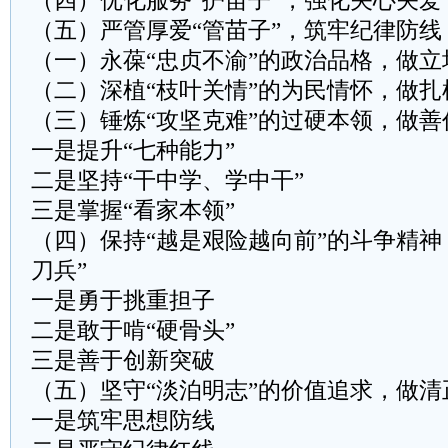
（四）优化服务“护苗子”，强化关心关爱
（五）严管厚爱“管苗子”，筑牢纪律防线
（一）永葆“忠贞不渝”的政治品格，做立
（二）深植“枝叶关情”的为民情怀，做扎
（三）锤炼“攻坚克难”的过硬本领，做善
一是提升“七种能力”
二是坚持“干中学、学中干”
三是掌握“看家本领”
（四）保持“越是艰险越向前”的斗争精神
刀兵”
一是勇于挑重担子
二是敢于啃“硬骨头”
三是善于创新突破
（五）坚守“淡泊明志”的价值追求，做清
一是筑牢思想防线