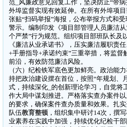
范_风廉政意见回复工作，坚决防止“带病提
外埠监督实现有效延伸。在所有外埠项目
张贴“扫码举报”海报，公布举报方式和
警示。编制印发《项目部管理人员廉洁从
个严禁”行为规范。组织项目部班队长及
《廉洁从业承诺书》，压实廉洁履职责任
+手册指导+承诺约束”三重举措，将监督
前沿，有效防范廉洁风险。
（六）纪检铁军底色更加鲜亮。政治能力
持把政治建设摆在首位，按照“年规划、
式，持续深化_的创新理论学习，自觉将
作大局中谋划推进。严格落实查办案件以
的要求，确保案件查办质量和效果。扎实
队伍
教育整顿
，组织集中研讨14次，撰写
业素养在实践中加强，持续优化纪检干部