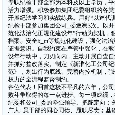
专职纪检干部全部为本科及以上学历，平
活力增强。积极参加集团纪委组织的各类
开展纪法学习和实战练兵。用好“以巡代
纪检干部参加集团公司_委巡察3次。以开
范化法治化正规化建设年”行动为契机，
档案、安全b_m等规范化建设，强化法
证据意识。自我约束在严管中强化，在教
设年行动中，刀刃向内，主动开展自查自
并抓好整改落实。制定《新淮化工公司纪
范》，划出行为底线。完善内控机制，强
权力的全流程监督制约。
各位代表！回首这极不平凡的六年，公司
败斗争取得的每一点进步、每一项成绩，
纪委和公司_委的坚强领导、把舵定向；
广大_员干部的同心同德、履职尽责；基