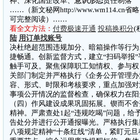
神、深化国企改革、
意识形态
责任制落
……（新文秘网http://www.wm114.cn
可完整阅读）……
看全文方法：
付费极速开通
投稿换积分
(
陆
用订单找账号
决杜绝超范围违规加分、暗箱操作等行为
捷畅通。创新监督方式，建立“扫码举报
触手可及。聚焦保障职工知情权、参与权
关部门制定并严格执行《企务公开管理办
容、形式、时限和考核要求，重点加强对
事项公开情况的监督检查，确保权力在阳
（四）作风建设成果巩固拓展。锲而不舍
精神。严肃查处1起“违规吃喝”问题，给
告处分并进行公开通报曝光。严格执行集
八项规定精神“十条红线”清单，紧盯元