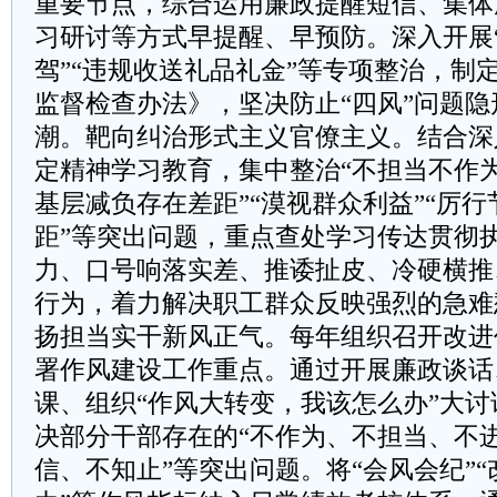
重要节点，综合运用廉政提醒短信、集体
习研讨等方式早提醒、早预防。深入开展“
驾”“违规收送礼品礼金”等专项整治，制定
监督检查办法》，坚决防止“四风”问题
潮。靶向纠治形式主义官僚主义。结合深
定精神学习教育，集中整治“不担当不作为
基层减负存在差距”“漠视群众利益”“厉
距”等突出问题，重点查处学习传达贯彻
力、口号响落实差、推诿扯皮、冷硬横推
行为，着力解决职工群众反映强烈的急难
扬担当实干新风正气。每年组织召开改进
署作风建设工作重点。通过开展廉政谈话
课、组织“作风大转变，我该怎么办”大
决部分干部存在的“不作为、不担当、不
信、不知止”等突出问题。将“会风会纪”“