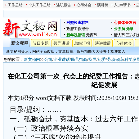
工作总结
个人工作总结
述职报告
心得体会
演讲稿
入_申请书
对照检查材料
心得体会发言
政府工作报告
公务员
党章
新年祝福语
元宵节
情人节
三八妇
新文秘网
节日专题
领导讲话
总结汇报
演讲致辞
心得体会
新文秘网提示：网站全新改版，文章质量、服务功能大大提升！欢迎加入
您的位置：
新文秘网
>>
公司
/
企业讲话
/
民营招商
/
换届
/
纪委
/
劳动保障
/
科学发
在化工公司第一次_代会上的纪委工作报告：忠
纪促发展
本文
8
积分
word文档下载
发表时间:2025/10/30 19:2
目录/提纲：……
一、砥砺奋进，夯基固本：过去六年工作
（一）政治根基持续夯实
（二）“三不腐”效能稳步提升