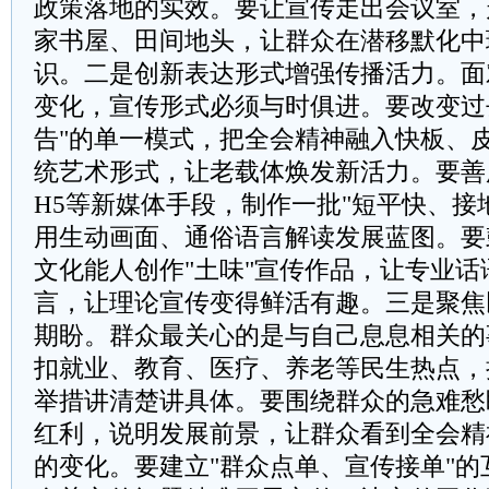
政策落地的实效。要让宣传走出会议室，
家书屋、田间地头，让群众在潜移默化中
识。二是创新表达形式增强传播活力。面
变化，宣传形式必须与时俱进。要改变过
告"的单一模式，把全会精神融入快板、
统艺术形式，让老载体焕发新活力。要善
H5等新媒体手段，制作一批"短平快、接
用生动画面、通俗语言解读发展蓝图。要
文化能人创作"土味"宣传作品，让专业话
言，让理论宣传变得鲜活有趣。三是聚焦
期盼。群众最关心的是与自己息息相关的
扣就业、教育、医疗、养老等民生热点，
举措讲清楚讲具体。要围绕群众的急难愁
红利，说明发展前景，让群众看到全会精
的变化。要建立"群众点单、宣传接单"