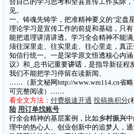
合自己的学习思考和全县宣传工作实际，
见。
一、铸魂先铸学，把准精神要义的"定盘星
理论学习是宣传工作的前提和基础，只有
能把道理讲清讲透。学习全会精神不能满
须往深里走、往实里走、往心里走，真正
知信行统一。一是深学原文悟透核心内涵
议》和_总书记重要
讲话
，是指导新征程
我们不能把学习停留在读新闻、
……（新文秘网http://www.wm114.cn
可完整阅读）……
看全文方法：
付费极速开通
投稿换积分
(
陆
用订单找账号
行全会精神的基层案例，比如
乡村振兴
中
理中的热心人、创业创新中的追梦人，通