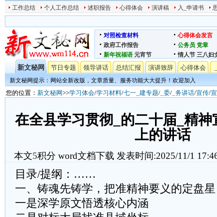
工作总结
个人工作总结
述职报告
心得体会
演讲稿
入_申请书
对照检查材料
心得体会发言
政府工作报告
公务员
党章
新年祝福语
元宵节
情人节
三八妇
新文秘网
节日专题
领导讲话
总结汇报
演讲致辞
心得体会
新文秘网提示：网站全新改版，文章质量、服务功能大大提升！欢迎加入
您的位置：
新文秘网
>>
学习体会
/
学习材料
/
七一_建专题
/
_委
/
_务讲话
/
宣传
/
宣
在全县学习贯彻_的二十届_精神
上的讲话
本文
5
积分
word文档下载
发表时间:2025/11/1 17:4
目录/提纲：……
一、铸魂先铸学，把准精神要义的定盘星
一是深学原文悟透核心内涵