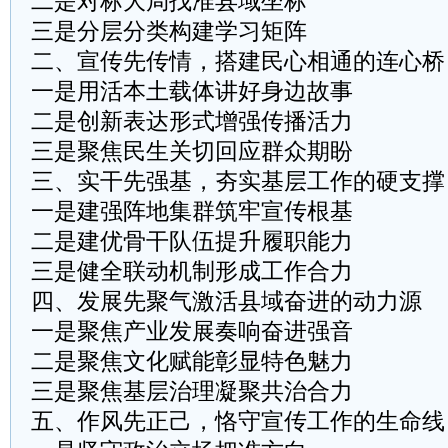
二是对标大局找准县域坐标
三是分层分类构建学习矩阵
二、宣传先传情，搭建民心相通的连心桥
一是用活本土载体讲好身边故事
二是创新表达形式增强传播活力
三是聚焦民生关切回应群众期盼
三、实干先强基，夯实基层工作的硬支撑
一是建强阵地集群筑牢宣传根基
二是建优骨干队伍提升履职能力
三是健全联动机制形成工作合力
四、发展先聚气激活县域奋进的动力源
一是聚焦产业发展奏响奋进强音
二是聚焦文化赋能彰显特色魅力
三是聚焦基层治理凝聚共治合力
五、作风先正己，恪守宣传工作的生命线