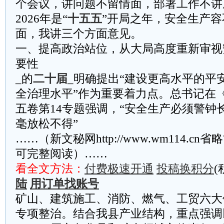
个会议，讲问题不留情面，部署工作不讲
2026年是“
十五五
”开局之年，安全生产
面，我讲三个方面意见。
一、提高政治站位，从大局高度重新审视
要性
_的
二十届
_明确提出“建设更高水平的平
全治理水平”作为重要着力点。总书记在
五卷第14专题强调，“安全生产必须警钟
毫放松不得”
……（新文秘网http://www.wm114.cn
可完整阅读）……
看全文方法：
付费极速开通
投稿换积分
(
陆
用订单找账号
矿山、建筑施工、消防、燃气、工贸六大
专项整治。结合我县产业结构，重点强调