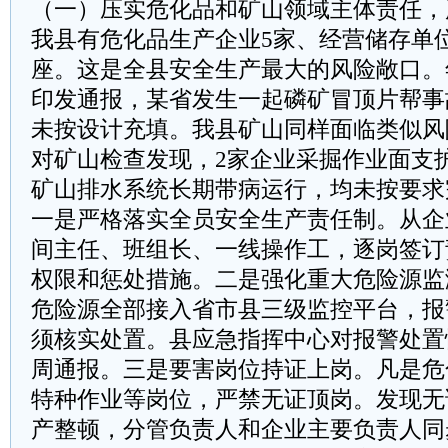
（一）压实危化品和矿山领域主体责任，
我县有危化品生产企业5家、经营储存单位
座。这是全县安全生产最大的风险敞口。
印发通报，某省发生一起磷矿冒顶片帮事
未按设计充填。我县矿山同样面临类似风
对矿山检查发现，2家企业采掘作业面支
矿山排水系统长期带病运行，均未按要求
一是严格落实全员安全生产责任制。从企
间主任、班组长、一线操作工，逐岗签订
权限和惩处措施。二是强化重大危险源监
危险源全部接入省市县三级监控平台，报
须核实处置。县应急指挥中心对报警处置
周通报。三是要害岗位持证上岗。凡是危
特种作业等岗位，严禁无证顶岗。发现无
产整顿，分管负责人和企业主要负责人同