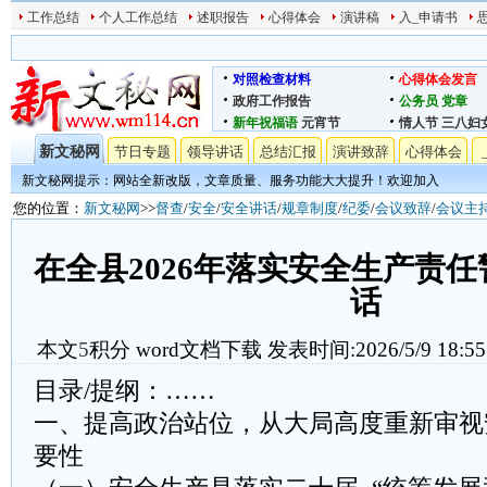
工作总结
个人工作总结
述职报告
心得体会
演讲稿
入_申请书
对照检查材料
心得体会发言
政府工作报告
公务员
党章
新年祝福语
元宵节
情人节
三八妇
新文秘网
节日专题
领导讲话
总结汇报
演讲致辞
心得体会
新文秘网提示：网站全新改版，文章质量、服务功能大大提升！欢迎加入
您的位置：
新文秘网
>>
督查
/
安全
/
安全讲话
/
规章制度
/
纪委
/
会议致辞
/
会议主
在全县2026年落实安全生产责
话
本文
5
积分
word文档下载
发表时间:2026/5/9 18:55
目录/提纲：……
一、提高政治站位，从大局高度重新审视
要性