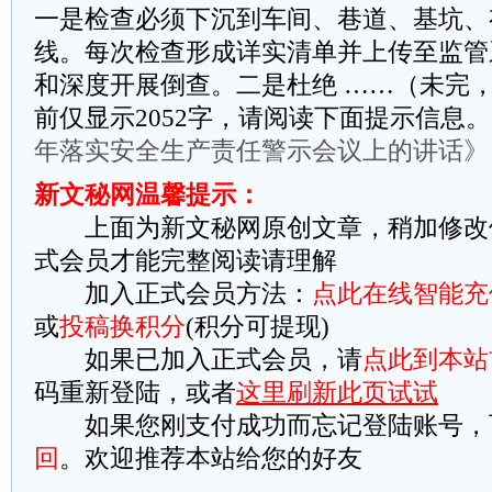
一是检查必须下沉到车间、巷道、基坑、
线。每次检查形成详实清单并上传至监管
和深度开展倒查。二是杜绝 ……（未完，
前仅显示2052字，请阅读下面提示信息。
年落实安全生产责任警示会议上的讲话》
新文秘网温馨提示：
上面为新文秘网原创文章，稍加修改
式会员才能完整阅读请理解
加入正式会员方法：
点此在线智能充
或
投稿换积分
(积分可提现)
如果已加入正式会员，请
点此到本站
码重新登陆，或者
这里刷新此页试试
如果您刚支付成功而忘记登陆账号，
回
。欢迎推荐本站给您的好友