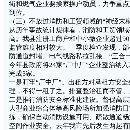
街和燃气企业要挨家挨户
动员
，力争重点
到位。
（三）不放过消防和工贸领域的“神经末梢
从历年事故统计规律看，消防和工贸领域
高。我县注册工商户和中小微企业超过90
监管难度相对较大。一季度检查发现，部
防通道封堵、电气线路私拉乱接、“三合
今年县政府将24家“厂中厂”企业整治纳
完成3家。
一是盯牢“厂中厂”。出租方对承租方安
理，不得一租了之。排查整治租而不管、
二是推行消防安全标准化建设。督促高层
大型商业综合体等高风险场所加强消防日
练，确保自动消防设施可用、疏散通道畅
空间作业安全。去年我市先后发生两起有