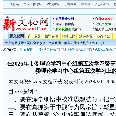
工作总结
个人工作总结
述职报告
心得体会
演讲稿
入_申请书
对照检查材料
心得体会发言
政府工作报告
公务员
党章
新年祝福语
元宵节
情人节
三八妇
新文秘网
节日专题
领导讲话
总结汇报
演讲致辞
心得体会
新文秘网提示：网站全新改版，文章质量、服务功能大大提升！欢迎加入
您的位置：
新文秘网
>>
_委
/
学习体会
/
学习材料
/
科技
/
工委
/
年终总结
/
工作总结
在2026年市委理论学习中心组第五次学习暨
委理论学习中心组第五次学习上
本文
3
积分
word文档下载
发表时间:2026/5/11 8:08
目录/提纲：……
一、要在深学细悟中校准思想航向，把牢正
二、要在真抓实干中践行为民宗旨，彰显
三、要在从严管_治_中筑牢廉洁底线，