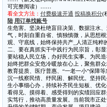
可完整阅读）……
看全文方法：
付费极速开通
投稿换积分
(
陆
用订单找账号
生危害。坚决杜绝盲目决策、数据注水、
气，时刻自重自省、慎独慎微，从思想根
观、守底线，始终保持共产_人清正纯粹
二、要在真抓实干中践行为民宗旨，彰显
要站稳人民立场，办好民生实事。为民造
始终把群众安危冷暖放在心上，聚焦群众
教育提质、医疗普惠、“一老一小”保障
沉一线察民情、纾民困、解民忧。坚持民
生小事细心办，持续补齐民生短板、优化
看得见、摸得着、感受得到的实绩回应群
实笃行，推动高质量发展。当前我市正处
升级的关键时期，产业发展、项目建设、