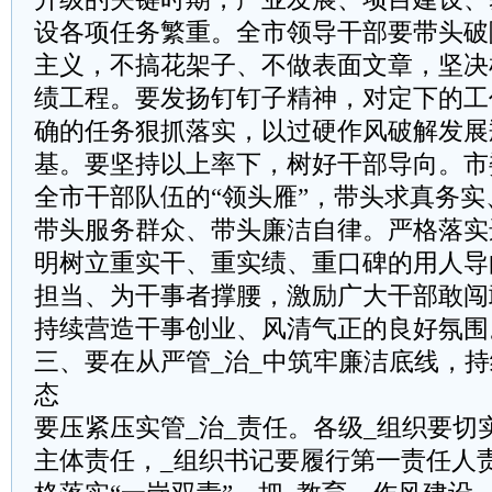
设各项任务繁重。全市领导干部要带头破
主义，不搞花架子、不做表面文章，坚决
绩工程。要发扬钉钉子精神，对定下的工
确的任务狠抓落实，以过硬作风破解发展
基。要坚持以上率下，树好干部导向。市
全市干部队伍的“领头雁”，带头求真务
带头服务群众、带头廉洁自律。严格落实
明树立重实干、重实绩、重口碑的用人导
担当、为干事者撑腰，激励广大干部敢闯
持续营造干事创业、风清气正的良好氛围
三、要在从严管_治_中筑牢廉洁底线，
态
要压紧压实管_治_责任。各级_组织要切
主体责任，_组织书记要履行第一责任人