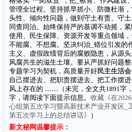
格落实“一岗双责”，把_教育、作风建设
管理全过程。坚持抓早抓小、防微杜渐，
头性、倾向性问题，做到守土有责、守土
同查同治。始终保持严的基调不动摇，紧
使用、民生保障、资源开发等重点领域，
不能腐、不想腐。坚决纠治_错位引发的
主义、虚假政绩背后的腐败隐患，从源头
风腐共生的滋生土壤。要从严抓好问题整
专题学习为契机，高质量开好
民主生活会
自己摆进去、把职责摆进去、把工作摆进
风上存在的 ……（未完，全文共1891字，
字，请阅读下面提示信息。
收藏《在20
心组第五次学习暨高新技术产业开发区_
第五次学习上的总结讲话》
）
新文秘网温馨提示：