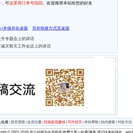
，可
这里用订单号找回
。欢迎推荐本站给您的好友
doc)并保存在桌面
另存快捷方式至桌面
提升专题会上的讲话
防灾减灾救灾工作会议上的讲话
入收藏
|
首页登陆
|
会员注册
|
投稿提现赚钱
|
写作指导
|
本站帮助
|
站内搜索
|
付款方法
ight © 2001-2026
新文秘网
为会员提供“收费文章一站通”服务
请记住本站域名：wm11