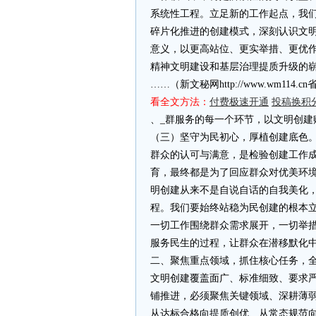
系统性工程。立足新的工作起点，我
碎片化推进的创建模式，深刻认识文
意义，以更高站位、更实举措、更优
精神文明建设和基层治理提质升级的
……（新文秘网http://www.wm11
看全文方法：
付费极速开通
投稿换积
、_群服务的每一个环节，以文明创建
（三）坚守为民初心，厚植创建底色
群众的认可与满意，是检验创建工作
育，最终都是为了回应群众对优美环
明创建从来不是自说自话的自我美化
程。我们要始终站稳为民创建的根本
一切工作围绕群众需求展开，一切举
服务民生的过程，让群众在潜移默化
二、聚焦重点领域，抓住核心任务，
文明创建覆盖面广、标准细致、要求
铺推进，必须聚焦关键领域、深耕薄
从达标合格向提质创优、从常态规范