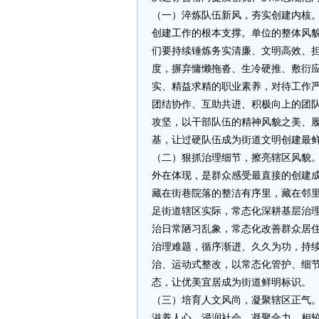
（一）淬炼队伍新风，夯实创建内核
创建工作的根本支撑。单位的整体风
们要持续锤炼务实清廉、文明高效、
度，摒弃慵懒拖沓、生冷硬推、敷衍
实、精益求精的职业素养，对待工作
团结协作、互助共进、积极向上的团
攻坚，以干部队伍的精神风貌之美、
基，让过硬队伍成为街道文明创建最
（二）狠抓治理细节，擦亮辖区风貌
外在体现，是群众感受最直接的创建
藏在街巷院落的整洁有序里，藏在邻
足街道辖区实际，常态化深耕基层治
治日常陋习乱象，常态化改善群众居
治理难题，循序渐进、久久为功，持
治、运动式整改，以常态化管护、细
态，让优美宜居成为街道鲜明标识。
（三）培育人文风尚，凝聚辖区正气
滋养人心、浸润社会、凝聚合力。相