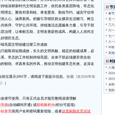
要持续深耕新时代文明实践工作，依托各类基层阵地，常态化
节
文明理念。聚焦邻里和睦、孝老爱亲、勤俭节约、诚实守信等
春节
浸润人心、涵养新风。积极引导辖区群众摒弃生活陋习、树立
五一
三八
公共秩序、守护公共环境。持续激活志愿服务力量，引导干部
六一
基层治理，让奉献互助、文明友善蔚然成风，构建人人崇尚文
七一
良好辖区生态。
八一
持续巩固文明创建过硬工作成效
中秋
治只能取得短期成效，长久的文明风貌、稳定的创建成果，必
其他
体系、常态的工作机制持续巩固。全体干部必须摒弃突击创
时
功的韧劲、求真务实的作风，推动文明创建常态长效、走深走
八项
20
当前仅显示2091字，请阅读下面提示信息。
收藏《在2026年街
20
话》
）
乡村
党的
改便可使用。只有正式会员才能完整阅读请理解
能充值
(自动瞬间开通) 或
投稿换积分
(积分可提现)
本站首页
填用户名和密码重新登陆，或者
这里刷新此页试试