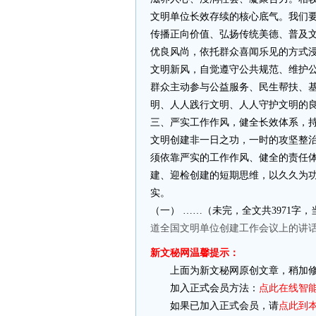
文明单位长效存续的核心底气。我们
传播正向价值、弘扬传统美德、普及
优良风尚，依托群众喜闻乐见的方式
文明新风，自觉遵守公共规范、维护
群众主动参与公益服务、民生帮扶、
明、人人践行文明、人人守护文明的
三、严实工作作风，健全长效体系，
文明创建非一日之功，一时的攻坚整
须依靠严实的工作作风、健全的责任
建、迎检创建的短期思维，以久久为
实。
（一） ……（未完，全文共3971字，
道全国文明单位创建工作会议上的讲
新文秘网温馨提示：
上面为新文秘网原创文章，稍加修
加入正式会员方法：
点此在线智
如果已加入正式会员，请
点此到