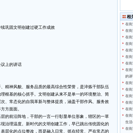
相
在街
持续巩固文明创建过硬工作成效
在街
在街
在街
在街
在街
在街
会议上的讲话
在街
的讲
在街
平、精神风貌、服务品质的最高综合性荣誉，是淬炼干部队伍
在街
治理根基的核心抓手。文明创建从来不是单一的环境整治、简
在街
层次、常态化的自我革新与整体提质，涵盖干部作风、服务效
在街
等方方面面。
在街
在街
基层的前沿阵地，干部的一言一行彰显单位形象，辖区的一草
生活
体现治理温度。新时代的文明创建工作，早已跳出传统固化的
在街
、表层化的点位整改，而是融入日常、抓在经常、严在常态的