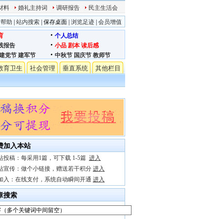
材料
婚礼主持词
调研报告
民主生活会
站帮助
|
站内搜索
|
保存桌面
|
浏览足迹
|
会员增值
育
个人总结
践报告
小品
剧本
读后感
建党节
建军节
中秋节
国庆节
教师节
教育卫生
社会管理
垂直系统
其他栏目
费加入本站
站投稿：每采用1篇，可下载 1-5篇
进入
站宣传：做个小链接，赠送若干积分
进入
加入：在线支付，系统自动瞬间开通
进入
章搜索