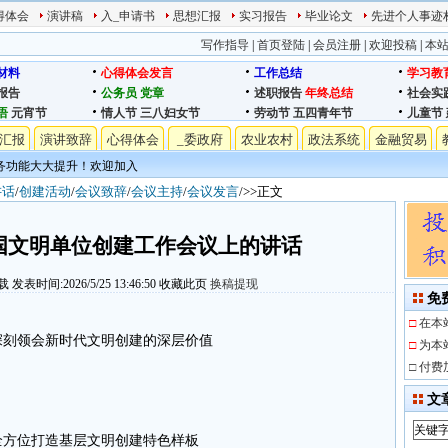
得体会
演讲稿
入_申请书
思想汇报
实习报告
毕业论文
先进个人事迹
写作指导
|
首页登陆
|
会员注册
|
欢迎投稿
|
本
材料
心得体会发言
工作总结
学习教
报告
公务员
党章
述职报告
年终总结
社会实
语
元宵节
情人节
三八妇女节
劳动节
五四青年节
儿童节
汇报
演讲致辞
心得体会
_委政府
农业农村
政法系统
金融贸易
务功能大大提升！欢迎加入
讲话
/
创建活动
/
会议致辞
/
会议主持
/
会议发言
/>>正文
全国文明单位创建工作会议上的讲话
载
发表时间:2026/5/25 13:46:50
收藏此页
换稿提现
免
□
在本
深刻领会新时代文明创建的深层价值
□
为本
□
付费
文
全方位打造基层文明创建特色样板