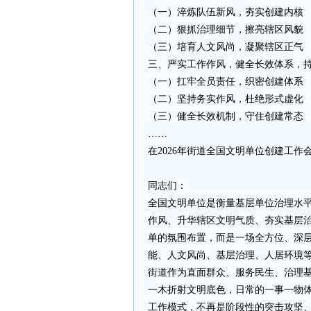
（一）淬炼队伍新风，夯实创建内核
（二）狠抓治理细节，擦亮辖区风貌
（三）培育人文风尚，凝聚辖区正气
三、严实工作作风，健全长效体系，
（一）扛牢全员责任，织密创建体系
（二）坚持务实作风，杜绝形式虚化
（三）健全长效机制，守住创建常态
……
在2026年街道全国文明单位创建工作
同志们：
全国文明单位是衡量基层单位治理水
作风、升华辖区文明气质、夯实基层
单的氛围布置，而是一场全方位、深
能、人文风尚、基层治理、人居环境
街道作为直面群众、服务民生、治理
一木折射文明底色，日常的一事一物
工作模式，不再是阶段性的突击攻坚