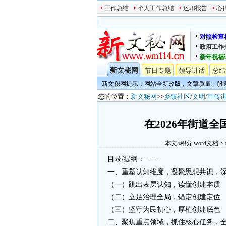
工作总结
个人工作总结
述职报告
心
对照检查
政府工作
新年祝福
新文秘网
节日专题
领导讲话
总结
新文秘网提示：网站全新改版，文章质量、服
您的位置：
新文秘网
>>
乡镇社区
/
文明
/
宣传
在2026年街道
本文
5
积分
word文档下
目录/提纲：……
一、重塑认知维度，凝聚思想共识，
（一）跳出表层认知，读懂创建本质
（二）立足治理全局，锚定创建定位
（三）坚守为民初心，厚植创建底色
二、聚焦重点领域，抓住核心任务，