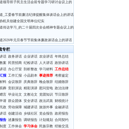
道领导班子民主生活会前专题学习研讨会议上的
道_工委春节前廉洁纪律提醒集体谈话会上的讲话
协机关创建全国文明单位纪实
道传达学习_的二十届四次全会精神专题会议上的
道2026年元旦春节节前集体廉政谈话会上的讲话
裁专栏
讲话
政务讲话
企业讲话
农业讲话
年终总结
教案
民营招商
纪检讲话
人大讲话
政协讲话
讲话
办公厅室
剖析整改
学习材料
工作总结
汇报
工作汇报
小品剧本
事迹推荐
考察鉴定
材料
会议致辞
庆典致辞
晚会致辞
结婚致辞
殡葬
竞职演说
精彩演讲
慰问贺电
政治法律
赠言
毕业论文
文教论文
党团知识
节日致辞
申请
群众团体
安全讲话
政法武装
财税统计
民政
劳动保障
城建讲话
旅游外事
金融讲话
讲话
创建活动
乡镇社区
党会报告
政府报告
报告
述廉报告
调研报告
计划规划
合同契约
制度
工作体会
学习体会
民族宗教
经验交流