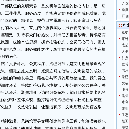
会议
。干部队伍的文明素养，是文明单位创建的核心内核，是一切
季度
貌、
工作作风
、服务态度，直接决定文明创建的成色质量。我
开幕
担当奉献的干部作风，规范日常履职言行，端正窗口服务态
行
应付的不良习气。立足岗位履职实际，涵养爱岗敬业、勤勉务
党委
严谨细致，对待群众耐心热忱，对待任务担当尽责。持续培育
审计
队氛围，破除本位思想、摒弃推诿心态，全员同心同向、聚力
模范
履职作风之正、服务效能之优，筑牢文明创建最坚实的内在根
人事
鲜明的底色。
驻点
。辖区人居环境、公共秩序、治理细节，是文明创建最直观的
宣传
信息
成果。细微之处见文明，点滴之间见治理，文明创建的成效，
旅游
里相处的和睦友善里，藏在公共环境的规范整洁里。我们要立
文秘
理细微环节，持续维护街巷环境整洁，规范辖区公共秩序，整
服务
住生活环境。聚焦群众身边的细微短板，紧盯日常反复出现的
建筑
续优化辖区整体风貌。坚持精细化治理理念，杜绝粗放式整
水利
节化提升、长效化巩固，让整洁有序、文明规范成为辖区常
农业
生态
。精神滋养、风尚培育是文明创建的灵魂工程，能够潜移默化
组工
扶贫
较于环境整治的显性成效，文明风尚的培育更具长远价值，是