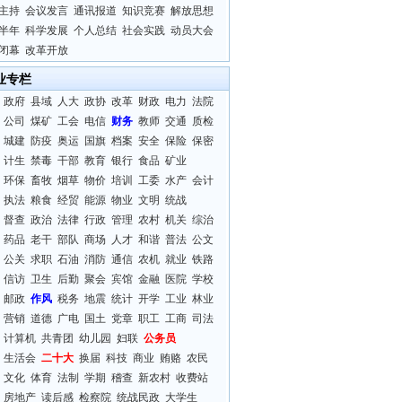
主持
会议发言
通讯报道
知识竞赛
解放思想
半年
科学发展
个人总结
社会实践
动员大会
闭幕
改革开放
业专栏
政府
县域
人大
政协
改革
财政
电力
法院
公司
煤矿
工会
电信
财务
教师
交通
质检
城建
防疫
奥运
国旗
档案
安全
保险
保密
计生
禁毒
干部
教育
银行
食品
矿业
环保
畜牧
烟草
物价
培训
工委
水产
会计
执法
粮食
经贸
能源
物业
文明
统战
督查
政治
法律
行政
管理
农村
机关
综治
药品
老干
部队
商场
人才
和谐
普法
公文
公关
求职
石油
消防
通信
农机
就业
铁路
信访
卫生
后勤
聚会
宾馆
金融
医院
学校
邮政
作风
税务
地震
统计
开学
工业
林业
营销
道德
广电
国土
党章
职工
工商
司法
计算机
共青团
幼儿园
妇联
公务员
生活会
二十大
换届
科技
商业
贿赂
农民
文化
体育
法制
学期
稽查
新农村
收费站
房地产
读后感
检察院
统战民政
大学生