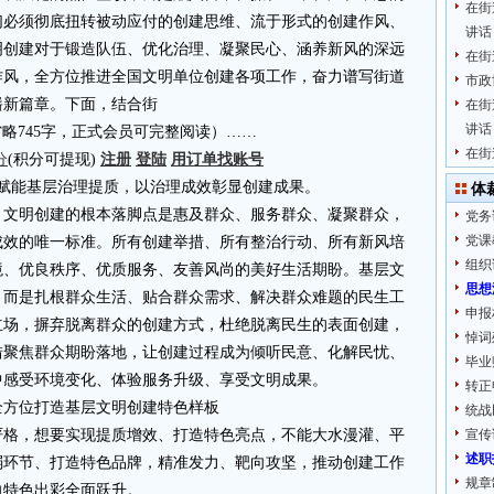
在街
们必须彻底扭转被动应付的创建思维、流于形式的创建作风、
讲话
明创建对于锻造队伍、优化治理、凝聚民心、涵养新风的深远
在街
作风，全方位推进全国文明单位创建各项工作，奋力谱写街道
市政
崭新篇章。下面，结合街
在街
讲话
4.cn省略745字，正式会员可完整阅读）……
在街
分
(积分可提现)
注册
登陆
用订单找账号
赋能基层治理提质，以治理成效彰显创建成果。
体
。文明创建的根本落脚点是惠及群众、服务群众、凝聚群众，
党务
党课
成效的唯一标准。所有创建举措、所有整治行动、所有新风培
组织
境、优良秩序、优质服务、友善风尚的美好生活期盼。基层文
思想
，而是扎根群众生活、贴合群众需求、解决群众难题的民生工
申报
立场，摒弃脱离群众的创建方式，杜绝脱离民生的表面创建，
悼词
措聚焦群众期盼落地，让创建过程成为倾听民意、化解民忧、
毕业
中感受环境变化、体验服务升级、享受文明成果。
转正
全方位打造基层文明创建特色样板
统战
严格，想要实现提质增效、打造特色亮点，不能大水漫灌、平
宣传
述职
弱环节、打造特色品牌，精准发力、靶向攻坚，推动创建工作
规章
向特色出彩全面跃升。