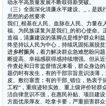
动永平高质量发展不断取得新突破。
（三）全面深化清廉永平建设、_，是践
思想的必然要求
我们_根基在人民、血脉在人民、力量在
福、为民族谋复兴是我们_的初心使命。
造福，清廉建设的落脚点是维护群众利益
终坚持以人民为中心，持续巩固拓展脱贫
进
乡村振兴
，着力解决群众急难愁盼问题
断提高、幸福感获得感持续增强。但从近
件查处和日常监督情况来看，群众身边的
题仍时有发生，有的干部宗旨意识淡薄，
皮、敷衍塞责；有的干部_错位，热衷于搞
工程”，重痕迹轻实效、重上级评价轻群
洁自律意识不强，在惠民补贴、项目建设
方面优亲厚友、吃拿卡要，严重损害群众