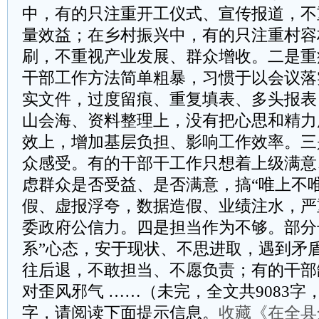
中，有的只注重开工仪式、宣传报道，不
量效益；在乡村振兴中，有的只注重村容
刷，不重视产业发展、群众增收。二是重
干部工作方法简单粗暴，习惯于以会议落
实文件，过度留痕、重复填表、多头报表
山会海、资料整理上，没有把心思和精力
效上，增加基层负担、影响工作效率。三
众感受。有的干部干工作只想着上级满意
虑群众是否受益、是否满意，搞“唯上不
假、虚报浮夸，数据造假、业绩注水，严
委政府公信力。四是担当作为不够。部分干
系”心态，安于现状、不思进取，遇到矛
往后退，不敢担当、不愿负责；有的干部
对歪风邪气 ……（未完，全文共9083字，
字，请阅读下面提示信息。
收藏《在全县