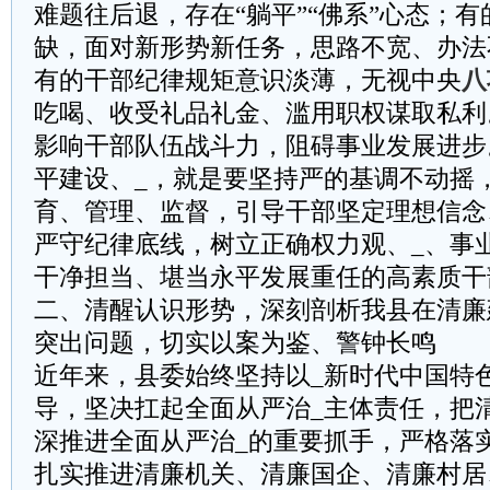
难题往后退，存在“躺平”“佛系”心态；
缺，面对新形势新任务，思路不宽、办法
有的干部纪律规矩意识淡薄，无视中央
八
吃喝、收受礼品礼金、滥用职权谋取私利
影响干部队伍战斗力，阻碍事业发展进步
平建设、_，就是要坚持严的基调不动摇
育、管理、监督，引导干部坚定理想信念
严守纪律底线，树立正确权力观、_、事
干净担当、堪当永平发展重任的高素质干
二、清醒认识形势，深刻剖析我县在清廉
突出问题，切实以案为鉴、警钟长鸣
近年来，县委始终坚持以_新时代中国特
导，坚决扛起全面从严治_主体责任，把
深推进全面从严治_的重要抓手，严格落实
扎实推进清廉机关、清廉国企、清廉村居