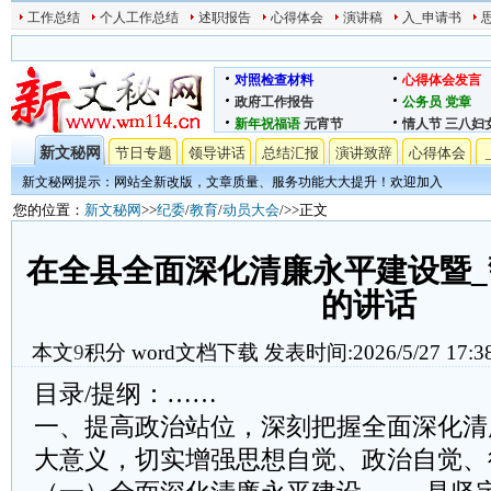
工作总结
个人工作总结
述职报告
心得体会
演讲稿
入_申请书
对照检查材料
心得体会发言
政府工作报告
公务员
党章
新年祝福语
元宵节
情人节
三八妇
新文秘网
节日专题
领导讲话
总结汇报
演讲致辞
心得体会
新文秘网提示：网站全新改版，文章质量、服务功能大大提升！欢迎加入
您的位置：
新文秘网
>>
纪委
/
教育
/
动员大会
/>>正文
在全县全面深化清廉永平建设暨
的讲话
本文
9
积分
word文档下载
发表时间:2026/5/27 17:3
目录/提纲：……
一、提高政治站位，深刻把握全面深化清
大意义，切实增强思想自觉、政治自觉、