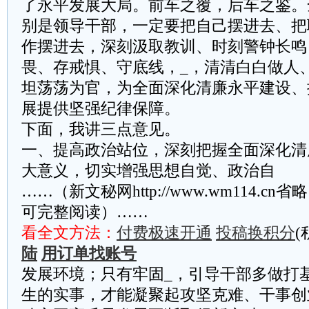
了永平发展大局。前车之覆，后车之鉴。
别是领导干部，一定要把自己摆进去、把
作摆进去，深刻汲取教训、时刻警钟长鸣
畏、存戒惧、守底线，_，清清白白做人
坦荡荡为官，为全面深化清廉永平建设、
展提供坚强纪律保障。
下面，我讲三点意见。
一、提高政治站位，深刻把握全面深化清
大意义，切实增强思想自觉、政治自
……（新文秘网http://www.wm114.cn
可完整阅读）……
看全文方法：
付费极速开通
投稿换积分
(
陆
用订单找账号
发展环境；只有牢固_，引导干部多做打
生的实事，才能凝聚起攻坚克难、干事创