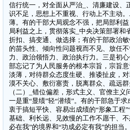
信行统一，对全面从严治_、清廉建设、
识不足，思想上不重视、行动上不主动。
薄。有的干部大局观念不强，把局部利益
局利益之上，贯彻落实_中央决策部署和
折扣、搞变通、做选择；有的干部政治敏
的苗头性、倾向性问题视而不见、放任不
力、政治领悟力、政治执行力。三是初心
部忘记了为人民服务的根本宗旨，宗旨意
淡薄，对待群众态度生硬、推诿扯皮，对
漠不关心、敷衍塞责，脱离群众、疏远群
（二）_错位偏差，形式主义、官僚主义
一是重“显绩”轻“潜绩”。有的干部急于
衷于搞短平快、容易出成绩的“形象工程”
基础、利长远、见效慢的工作不愿干、不
必在我”的境界和“功成必定有我”的担当