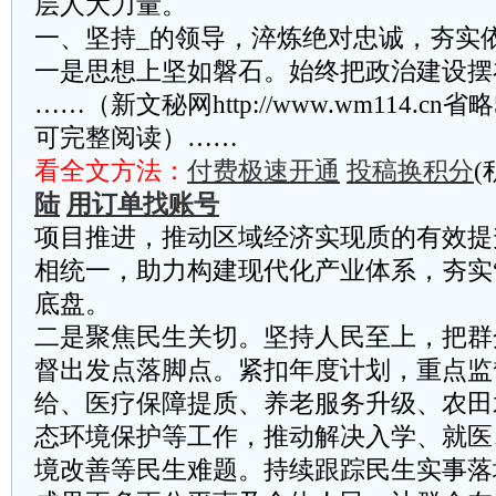
层人大力量。
一、坚持_的领导，淬炼绝对忠诚，夯实
一是思想上坚如磐石。始终把政治建设摆
……（新文秘网http://www.wm114.cn
可完整阅读）……
看全文方法：
付费极速开通
投稿换积分
(
陆
用订单找账号
项目推进，推动区域经济实现质的有效提
相统一，助力构建现代化产业体系，夯实
底盘。
二是聚焦民生关切。坚持人民至上，把群
督出发点落脚点。紧扣年度计划，重点监
给、医疗保障提质、养老服务升级、农田
态环境保护等工作，推动解决入学、就医
境改善等民生难题。持续跟踪民生实事落