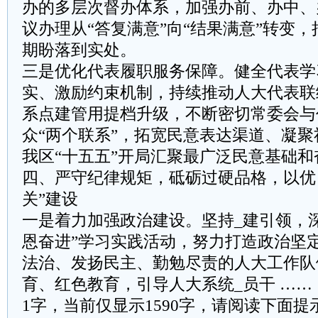
办的多层次督办体系，加强办前、办中、
议办理从“答复满意”向“结果满意”转变
期盼落到实处。
三是优化代表履职服务保障。健全代表学
实、激励约束机制，持续推动人大代表联
系点建管用提档升级，不断密切常委会与
众“两个联系”，拓宽民意表达渠道、凝
我区“十五五”开局汇聚最广泛民意基础和
四、严守纪律规矩，砥砺过硬品格，以优
关”建设
一是着力加强政治建设。坚持_建引领，
恩奋进”学习实践活动，努力打造政治坚
法治、发扬民主、勤勉尽责的人大工作队
育、红色教育，引导人大系统_员干 ……
1字，当前仅显示1590字，请阅读下面提