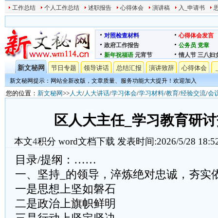
工作总结
个人工作总结
述职报告
心得体会
演讲稿
入_申请书
对照检查材料
心得体会发言
政府工作报告
公务员
党章
新年祝福语
元宵节
情人节
三八妇
新文秘网
节日专题
领导讲话
总结汇报
演讲致辞
心得体会
新文秘网提示：网站全新改版，文章质量、服务功能大大提升！欢迎加入
您的位置：
新文秘网
>>
人大
/
人大讲话
/
学习体会
/
学习材料
/
教育
/
经验交流
/
会
区人大主任_学习教育研
本文
4
积分
word文档下载
发表时间:2026/5/28 18:5
目录/提纲：……
一、坚持_的领导，淬炼绝对忠诚，夯实
一是思想上坚如磐石
二是政治上旗帜鲜明