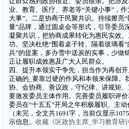
让群众感到政协很近、委员很亲。把涉及
业、教育、医疗、养老等“关键小事”，作
大事”。二是协商于民聚共识。持续擦亮“
量”品牌，通过圆桌会等形式，引导委员
凝聚共识，把协商成果转化为惠民实效。
功。坚决杜绝“围着桌子转、隔着玻璃看”
兵”的提案，多办雪中送炭的实事，少做
正让履职成效惠及广大人民群众。
四、提升本领实干争先，担当作为再创开
正确的_要靠过硬的作风和本领来保障。
协、会协商、善议政，守纪律、讲规矩、
要激发委员主体作用。完善委员履职评价
委员在“十五五”开局之年积极履职、主动
（未完，全文共1691字，当前仅显示10
示信息。
收藏《区政协主席_学习教育研