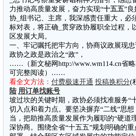
力推动高质量发展，奋力实现“
十五五
”
协_组书记、主席，我深感责任重大，必
标对表，将正确_贯穿政协履职全过程，
区发展大局。
一、牢记嘱托把牢方向，协商议政展现忠
政协之政是政治之“政”，
……（新文秘网http://www.wm114.cn
可完整阅读）……
看全文方法：
付费极速开通
投稿换积分
(
陆
用订单找账号
坡过坎的关键时期，政协必须找准服务“
切入点和着力点。要坚决摒弃“二线”思想
当，把助推高质量发展作为履职的“硬道
深协商。围绕全省“十五五”规划明确的