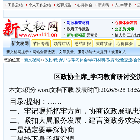
工作总结
个人工作总结
述职报告
心得体会
演讲稿
入_申请书
对照检查材料
心得体会发言
政府工作报告
公务员
党章
新年祝福语
元宵节
情人节
三八妇
新文秘网
节日专题
领导讲话
总结汇报
演讲致辞
心得体会
新文秘网提示：网站全新改版，文章质量、服务功能大大提升！欢迎加入
您的位置：
新文秘网
>>
政协
/
政协讲话
/
学习体会
/
学习材料
/
教育
/
经验交流
/
会
区政协主席_学习教育研讨交
本文
3
积分
word文档下载
发表时间:2026/5/28 18:5
目录/提纲：……
一、牢记嘱托把牢方向，协商议政展现忠
二、紧扣大局服务发展，建言资政务求实
一是锚定要事深协商
二是扑下身子摸实情