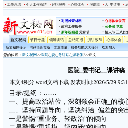
工作总结
个人工作总结
述职报告
心得体会
演讲稿
入_申请书
对照检查材料
心得体会发言
政府工作报告
公务员
党章
新年祝福语
元宵节
情人节
三八妇
新文秘网
节日专题
领导讲话
总结汇报
演讲致辞
心得体会
新文秘网提示：网站全新改版，文章质量、服务功能大大提升！欢迎加入
您的位置：
新文秘网
>>
医院
/
_委
/
_务讲话
/
_课教案
/>>正文
医院_委书记__课讲稿
本文
4
积分
word文档下载
发表时间:2026/5/29 9:31
目录/提纲：……
一、提高政治站位，深刻领会正确_的核
二、坚持问题导向，坚决纠治_偏差的突
一是警惕“重业务、轻政治”的倾向
二是警惕“重规模、轻内涵”的倾向