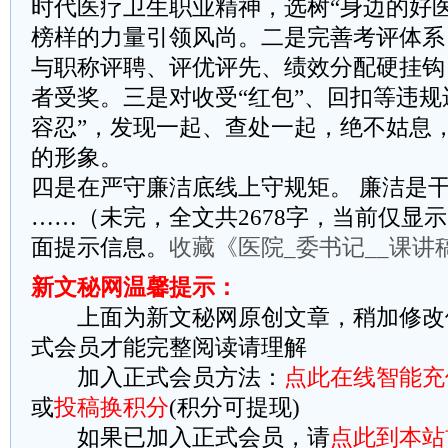
时代医疗卫生职业精神，选树“身边的好
榜样的力量引领风尚。二是完善考评体系
与职称评聘、评优评先、绩效分配硬挂钩
者受奖。三是对收受“红包”、回扣等违规
容忍”，发现一起、查处一起，绝不姑息
的形象。
四是在严守廉洁底线上守规矩。 廉洁是
……（未完，全文共2678字，当前仅显示
面提示信息。
收藏《医院_委书记__课讲
新文秘网温馨提示：
上面为新文秘网原创文章，稍加修改
式会员才能完整阅读请理解
加入正式会员方法：
点此在线智能充
或
投稿换积分
(积分可提现)
如果已加入正式会员，请
点此到本站