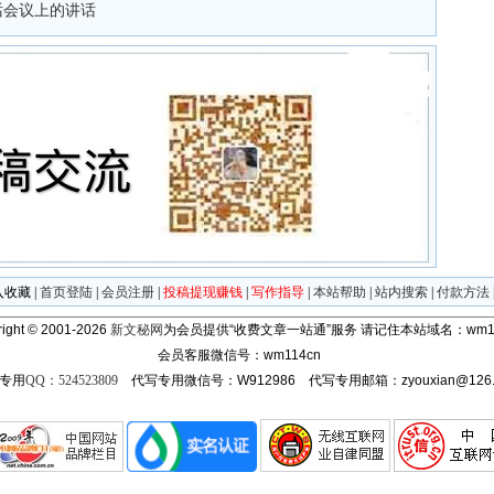
话会议上的讲话
入收藏
|
首页登陆
|
会员注册
|
投稿提现赚钱
|
写作指导
|
本站帮助
|
站内搜索
|
付款方法
ight © 2001-2026
新文秘网
为会员提供“收费文章一站通”服务
请记住本站域名：wm11
会员客服微信号：wm114cn
专用
QQ：524523809
代写专用微信号：W912986 代写专用邮箱：zyouxian@126.