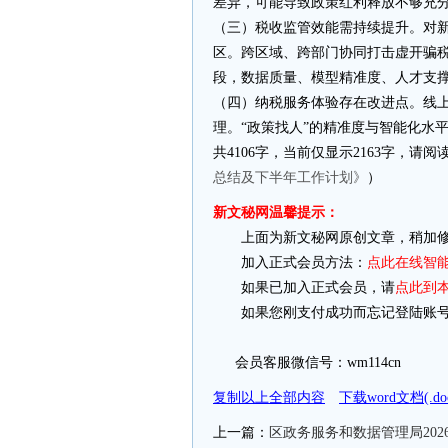
差异，可能导致政策红利释放不够充
（三）税收监管效能需持续提升。对
区。跨区域、跨部门协同打击虚开骗
段，数据质量、模型精准度、人才支
（四）纳税服务体验存在改进点。线
理。“政策找人”的精准度与智能化水
共4106字，当前仅显示2163字，请
总结及下半年工作计划》
）
新文秘网温馨提示：
上面为新文秘网原创文章，稍加修
加入正式会员方法：
点此在线智
如果已加入正式会员，请
点此到
如果您刚支付成功而忘记登陆账号
会员客服微信号：wm114cn
复制以上全部内容
下载word文档(.
上一篇：
区政务服务和数据管理局202