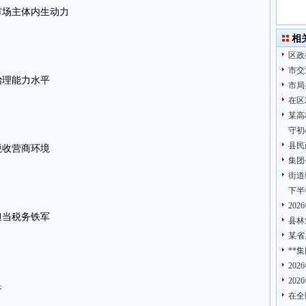
市场主体内生动力
相
区政
市交
治理能力水平
市局
在区
某高
守初
县民
税收营商环境
集团
街道
下半
20
担当税务铁军
县林
某省
**
20
20
足
在全