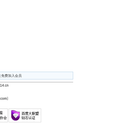
|
免费加入会员
4.cn
com〗