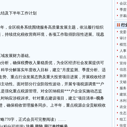
会议
季度
总结及下半年工作计划
开幕
行
上半年，全区税务系统围绕服务高质量发展主题，依法履行组织
党委
策，持续优化税收营商环境，各项工作取得阶段性进展。现
总
审计
模范
人事
区域发展财力基础。
驻点
动分析，确保税费收入量稳质优，为全区经济社会发展提供可
宣传
信息
科学分解落实年度收入目标，建立“月度监测、季度分析、适
旅游
走势、重点行业发展态势及重大投资项目进展，开展税收经济
文秘
和主动性。面对部分行业阶段性波动，开展专项税源调查**户
服务
是强化重点税源管理。对全区纳税前***户企业实施动态监
建筑
时响应涉税诉求。针对重点建设项目，建立“项目清单+
税务
水利
进，确保税收管理服务同步。上半年，重点税源企业贡献税收
农业
生态
4.cn省略770字，正式会员可完整阅读）……
组工
扶贫
分
(积分可提现)
注册
登陆
用订单找账号