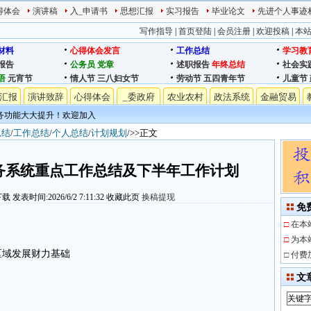
得体会
演讲稿
入_申请书
思想汇报
实习报告
毕业论文
先进个人事迹
写作指导
|
首页登陆
|
会员注册
|
欢迎投稿
|
本
材料
心得体会发言
工作总结
学习教
报告
公务员
党章
述职报告
年终总结
社会实
语
元宵节
情人节
三八妇女节
劳动节
五四青年节
儿童节
汇报
演讲致辞
心得体会
_委政府
农业农村
政法系统
金融贸易
务功能大大提升！欢迎加入
总结
/
工作总结
/
个人总结
/
计划规划
/>>正文
税务系统重点工作总结及下半年工作计划
下载
发表时间:2026/6/2 7:11:32
收藏此页
换稿提现
免
□
在本
□
为本
区域发展财力基础
□
付费
文