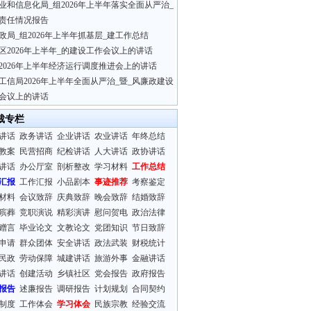
业和信息化局_组2026年上半年落实全面从严治_
责任情况报告
政局_组2026年上半年抓基层_建工作总结
区2026年上半年_的建设工作会议上的讲话
2026年上半年经济运行调度推进会上的讲话
工信局2026年上半年全面从严治_暨_风廉政建设
会议上的讲话
裁专栏
讲话
政务讲话
企业讲话
农业讲话
年终总结
教案
民营招商
纪检讲话
人大讲话
政协讲话
讲话
办公厅室
剖析整改
学习材料
工作总结
汇报
工作汇报
小品剧本
事迹推荐
考察鉴定
材料
会议致辞
庆典致辞
晚会致辞
结婚致辞
殡葬
竞职演说
精彩演讲
慰问贺电
政治法律
赠言
毕业论文
文教论文
党团知识
节日致辞
申请
群众团体
安全讲话
政法武装
财税统计
民政
劳动保障
城建讲话
旅游外事
金融讲话
讲话
创建活动
乡镇社区
党会报告
政府报告
报告
述廉报告
调研报告
计划规划
合同契约
制度
工作体会
学习体会
民族宗教
经验交流