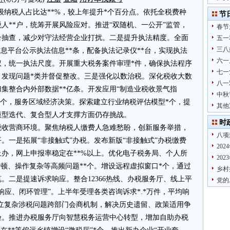
级纳税人占比达**%，较上年提升*个百分点。依托全税费种
节
人**户，统筹开展风险应对。推进“双随机、一公开”监管，
春节
合抽查，减少对守法经营企业打扰。二是提升执法精度。全面
五一
三八
息平台公示执法信息**条，配备执法记录仪**台，实现执法
六一
权，统一执法尺度。开展重大税务案件审理*件，确保执法程序
七一
，发现问题*类并督促整改。三是强化以数治税。深化税收大数
八一
集整合内外部数据**亿条。开发应用“制造业税收景气指
中秋
品*个，服务区域经济决策。探索建立行业纳税评估模型*个，提
其他
模型迭代、复合型人才支撑方面仍存挑战。
时
税收营商环境。聚焦纳税人缴费人急难愁盼，创新服务举措，
八项
。一是拓展“非接触式”办税。发布新版“非接触式”办税缴费
20
上办，网上申报率稳定在**%以上。优化电子税务局、个人所
20
卡顿、操作复杂等高频问题**个。增设远程虚拟窗口*个，通过
乡村
。二是提速诉求响应。整合12366热线、办税服务厅、线上平
党的
响应、闭环管理”。上半年受理各类咨询诉求*.*万件，平均响
建立复杂涉税问题跨部门会商机制，解决历史遗留、政策适用争
验。推进办税服务厅向智慧税务运营中心转型，增加自助办税