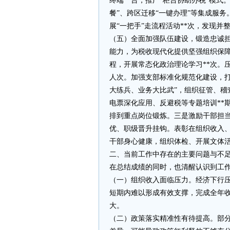
终端**台，推广“柜台协助办税”模式
餐”、跨区迁移“一键办理”等集成服务
展“一把手”走流程活动**次，发现并
（五）全面加强队伍建设，锻造忠诚
能力，为税收现代化提供坚强组织保
程，开展常态化政治理论学习**次。
人次。加强支部标准化规范化建设，打
大练兵、业务大比武”，组织征管、稽
电票深化应用、反避税等专题培训**
排到重点岗位锻炼。三是激励干部担
优、职级晋升挂钩。表彰在组织收入、
干部身心健康，组织体检、开展文体活
二、当前工作中存在的主要问题与不
在总结成绩的同时，也清醒认识到工
（一）组织收入面临压力。经济下行
短期内难以形成有效支撑，完成全年
大。
（二）政策落实精准性有待提高。部