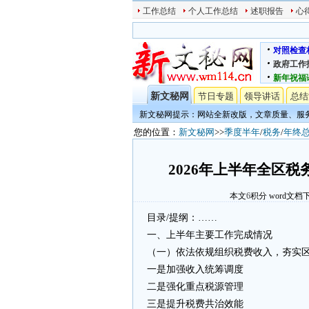
工作总结
个人工作总结
述职报告
心
对照检查
政府工作
新年祝福
新文秘网
节日专题
领导讲话
总结
新文秘网提示：网站全新改版，文章质量、服
您的位置：
新文秘网
>>
季度半年
/
税务
/
年终
2026年上半年全区
本文
6
积分
word文档
目录/提纲：……
一、上半年主要工作完成情况
（一）依法依规组织税费收入，夯实
一是加强收入统筹调度
二是强化重点税源管理
三是提升税费共治效能