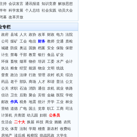
主持
会议发言
通讯报道
知识竞赛
解放思想
半年
科学发展
个人总结
社会实践
动员大会
闭幕
改革开放
业专栏
政府
县域
人大
政协
改革
财政
电力
法院
公司
煤矿
工会
电信
财务
教师
交通
质检
城建
防疫
奥运
国旗
档案
安全
保险
保密
计生
禁毒
干部
教育
银行
食品
矿业
环保
畜牧
烟草
物价
培训
工委
水产
会计
执法
粮食
经贸
能源
物业
文明
统战
督查
政治
法律
行政
管理
农村
机关
综治
药品
老干
部队
商场
人才
和谐
普法
公文
公关
求职
石油
消防
通信
农机
就业
铁路
信访
卫生
后勤
聚会
宾馆
金融
医院
学校
邮政
作风
税务
地震
统计
开学
工业
林业
营销
道德
广电
国土
党章
职工
工商
司法
计算机
共青团
幼儿园
妇联
公务员
生活会
二十大
换届
科技
商业
贿赂
农民
文化
体育
法制
学期
稽查
新农村
收费站
房地产
读后感
检察院
统战民政
大学生