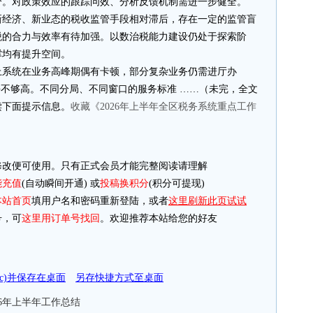
分。对政策效应的跟踪问效、分析反馈机制需进一步健全。
新经济、新业态的税收监管手段相对滞后，存在一定的监管盲
税的合力与效率有待加强。以数治税能力建设仍处于探索阶
撑均有提升空间。
上系统在业务高峰期偶有卡顿，部分复杂业务仍需进厅办
平不够高。不同分局、不同窗口的服务标准 ……（未完，全文
阅读下面提示信息。
收藏《2026年上半年全区税务系统重点工作
改便可使用。只有正式会员才能完整阅读请理解
能充值
(自动瞬间开通) 或
投稿换积分
(积分可提现)
本站首页
填用户名和密码重新登陆，或者
这里刷新此页试试
，可
这里用订单号找回
。欢迎推荐本站给您的好友
doc)并保存在桌面
另存快捷方式至桌面
6年上半年工作总结