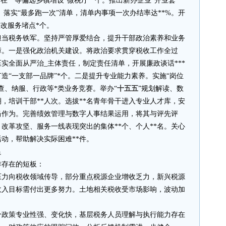
。在**等偏远乡镇增设“微税厅”*个。推出新办企业“开业套
。落实“最多跑一次”清单，清单内事项一次办结率达**%。开
整改服务堵点*个。
担当税务铁军。坚持严管厚爱结合，提升干部政治素养和业务
障。一是强化政治机关建设。将政治要求贯穿税收工作全过
压实全面从严治_主体责任，制定责任清单，开展廉政谈话***
造“一支部一品牌”*个。二是提升专业能力素养。实施“岗位
查、纳服、行政等*类业务竞赛。举办“
十五五
”规划解读、数
期，培训干部**人次。选拔**名青年骨干进入专业人才库，安
当作为。完善绩效管理与数字人事结果运用，将其与评先评
改革攻坚、服务一线表现突出的集体**个、个人**名。关心
动，帮助解决实际困难**件。
足
作存在的短板：
压力向税收领域传导，部分重点税源企业增收乏力，新兴税源
收入目标需付出更多努力。土地相关税收受市场影响，波动加
分政策专业性强、变化快，基层税务人员理解与执行能力存在