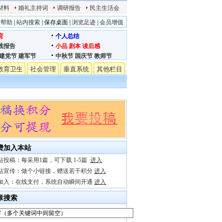
材料
婚礼主持词
调研报告
民主生活会
站帮助
|
站内搜索
|
保存桌面
|
浏览足迹
|
会员增值
育
个人总结
践报告
小品
剧本
读后感
建党节
建军节
中秋节
国庆节
教师节
教育卫生
社会管理
垂直系统
其他栏目
费加入本站
站投稿：每采用1篇，可下载 1-5篇
进入
站宣传：做个小链接，赠送若干积分
进入
加入：在线支付，系统自动瞬间开通
进入
章搜索