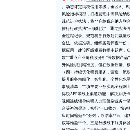
。动态评定纳税信用等级，全区A、B
风险指标模型，扫描发现中高风险纳税
规范进户执法，将**户纳税户纳入联
推行行政执法“三项制度”，通过执法信
全过程记录。规范税务行政处罚裁量
合法、依据准确。组织案卷评查**份
据应用，建设区级税费数据主题库，归
数”“重点产业链税收分析”等数据产
升风险识别精准度。但在数据质量、
（四）持续优化税费服务，营造一流
提升服务精细化、智能化、个性化水平
事项清单，**项主要业务实现全程网
得税APP等线上渠道功能，解决系统
视频连线辅导纳税人办理复杂业务**笔
台等咨询渠道，实行“一口收办、快速
应时间缩短至*分钟，办结率**%。
议等难题**个。三是升级线下服务体