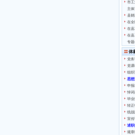
市工
主体
县财
在全
在县
在县
专题
体
党务
党课
组织
思想
申报
悼词
毕业
转正
统战
宣传
述职
规章