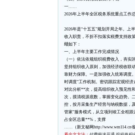
一……
2026年上半年全区税务系统重点工作
2026年是“十五五”规划开局之年。
收入职责，不折不扣落实税费支持政
结
如下：
一、上半年主要工作完成情况
（一）依法依规组织税费收入，夯实
坚持组织收入原则，加强经济税收联
靠财力保障。一是加强收入统筹调度。
时调度”工作机制。密切跟踪宏观经济
对比分析**次，提高组织收入预见性
次，摸清税源底数，掌握变化趋势。二
控，按月采集生产经营与纳税数据，及
管家”服务模式，从立项到竣工全程跟
占全区总量**%，支撑
……（新文秘网http://www.wm11
看全文方法：
付费极速开通
投稿换积