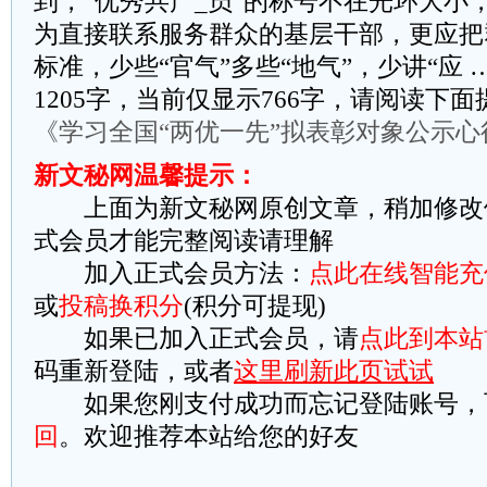
到，“优秀共产_员”的称号不在光环大小
为直接联系服务群众的基层干部，更应把
标准，少些“官气”多些“地气”，少讲“应
1205字，当前仅显示766字，请阅读下
《学习全国“两优一先”拟表彰对象公示心
新文秘网温馨提示：
上面为新文秘网原创文章，稍加修改
式会员才能完整阅读请理解
加入正式会员方法：
点此在线智能充
或
投稿换积分
(积分可提现)
如果已加入正式会员，请
点此到本站
码重新登陆，或者
这里刷新此页试试
如果您刚支付成功而忘记登陆账号，
回
。欢迎推荐本站给您的好友