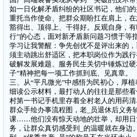
如一日化解矛盾纠纷的社区书记，他们的
重托当作使命、把群众期盼扛在肩上，在
豁得出、顶得上、干得好。反观自身，有
行”的心态，面对新矛盾新问题习惯于等
学习让我警醒：争先创优不是评出来的，
须主动跳出舒适区，把本职岗位作为践行
破解发展难题、服务民生关切中锤炼过硬
子”精神把每一项工作抓到底、见真章。
三、从“平凡微光”中感悟为民初心，厚植
细读公示材料，最打动人的往往是那些看
村第一书记手机里存着全村老人的用药清
群众手绘办事流程图，老_员退休后义务
课……他们没有惊天动地的壮举，却用日
务，让群众真切感受到_的温暖就在身边