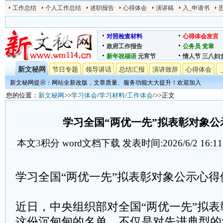
工作总结
个人工作总结
述职报告
心得体会
演讲稿
入_申请书
对照检查材料
心得体会发言
政府工作报告
公务员
党章
新年祝福语
元宵节
情人节
三八妇
新文秘网
节日专题
领导讲话
总结汇报
演讲致辞
心得体会
新文秘网提示：网站全新改版，文章质量、服务功能大大提升！欢迎加入
您的位置：
新文秘网
>>
学习体会
/
学习材料
/
工作体会
/>>正文
学习全国“两优一先”拟表彰对象公
本文
3
积分
word文档下载
发表时间:2026/6/2 16:11
学习全国“两优一先”拟表彰对象公示心得
近日，中央组织部对全国“两优一先”拟
这份沉甸甸的名单，不仅是对先进典型的