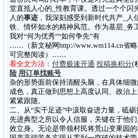
堂直抵人心的_性教育课。透过一个个闪
人的
事迹
，我深刻感受到新时代共产_人
铁、情怀如水的精神风范。作为基层_务
我对“何为优秀”“如何争先”有
……（新文秘网http://www.wm114.cn
可完整阅读）……
看全文方法：
付费极速开通
投稿换积分
(
陆
用订单找账号
杂的形势面前保持清醒头脑，在具体细微
成色，真正做到思想上高度认同、政治上
紧紧跟随。
二、从“实干足迹”中汲取奋进力量，砥砺
先进典型之所以令人信服，关键在于他们
效立身。无论是带领村民将荒山变果园的
国产高端装备实现从零到一突破的技术带