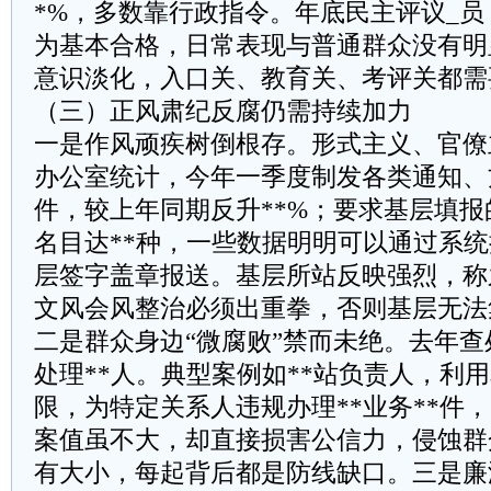
*%，多数靠行政指令。年底民主评议_员
为基本合格，日常表现与普通群众没有明
意识淡化，入口关、教育关、考评关都需
（三）正风肃纪反腐仍需持续加力
一是作风顽疾树倒根存。形式主义、官僚
办公室统计，今年一季度制发各类通知、
件，较上年同期反升**%；要求基层填
名目达**种，一些数据明明可以通过系
层签字盖章报送。基层所站反映强烈，称
文风会风整治必须出重拳，否则基层无法
二是群众身边“微腐败”禁而未绝。去年查
处理**人。典型案例如**站负责人，利
限，为特定关系人违规办理**业务**件，
案值虽不大，却直接损害公信力，侵蚀群
有大小，每起背后都是防线缺口。三是廉