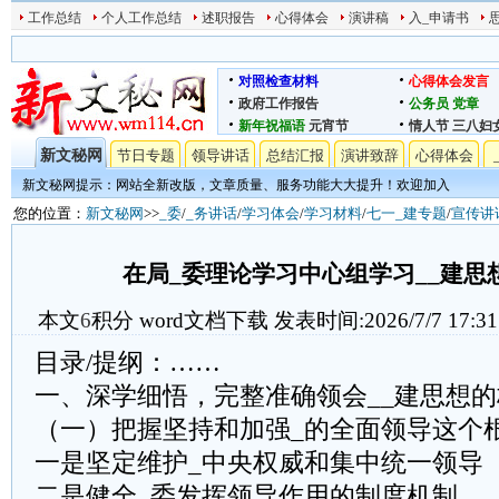
工作总结
个人工作总结
述职报告
心得体会
演讲稿
入_申请书
对照检查材料
心得体会发言
政府工作报告
公务员
党章
新年祝福语
元宵节
情人节
三八妇
新文秘网
节日专题
领导讲话
总结汇报
演讲致辞
心得体会
新文秘网提示：网站全新改版，文章质量、服务功能大大提升！欢迎加入
您的位置：
新文秘网
>>
_委
/
_务讲话
/
学习体会
/
学习材料
/
七一_建专题
/
宣传讲
在局_委理论学习中心组学习__建思
本文
6
积分
word文档下载
发表时间:2026/7/7 17:31
目录/提纲：……
一、深学细悟，完整准确领会__建思想
（一）把握坚持和加强_的全面领导这个
一是坚定维护_中央权威和集中统一领导
二是健全_委发挥领导作用的制度机制