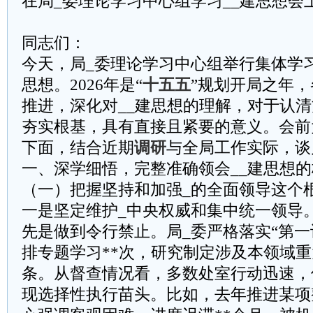
在局_委理论学习中心组学习__建思想会
同志们：
今天，局_委理论学习中心组举行集体学习
思想。2026年是“
十五五
”规划开局之年
推进，深化对__建思想的理解，对于认
夯实根基，具有直接且紧要的意义。会前
下面，结合近期
调研
与全局工作实际，谈
一、深学细悟，完整准确领会__建思想
（一）把握坚持和加强_的全面领导这个
一是坚定维护_中央权威和集中统一领导
先是做到令行禁止。局_委严格落实“第一
排专题学习**次，研究制定涉及本领域重
条。从督查情况看，多数处室行动迅速，
现选择性执行苗头。比如，去年推进某项