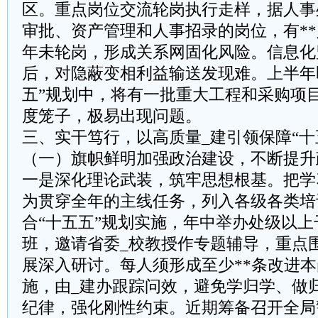
区。重点岗位交流轮岗执行走样，据人事
审批、资产管理和人事招录的岗位，有**
年未轮岗，形成关系网固化风险。信息化
后，对隐蔽变相利益输送发现难。上半年
五”规划中，将有一批重大工程和采购项
度笼子，极易出现问题。
三、实干笃行，以高质量_建引领保障“十
（一）旗帜鲜明加强政治建设，不断提升
一是深化理论武装，筑牢思想根基。把学
为贯穿全年的主线任务，列入各级各类培
合“十五五”规划实施，年中举办处级以
班，邀请省委_校教授作专题辅导，重点围
展深入研讨。每人须形成至少**条改进
施，由_建办跟踪问效，避免学归学、做
纪律，强化刚性约束。近期筹备召开全局