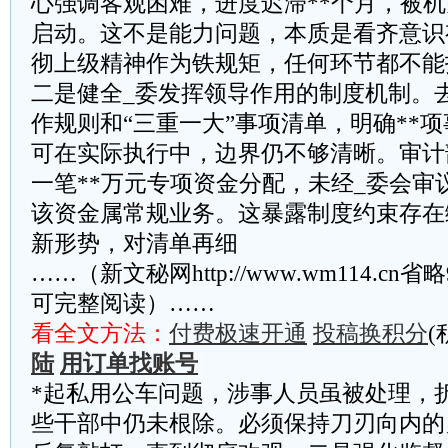
心强调客观困难，进度迟滞**个月，被机
启动。这不是能力问题，本质是看齐意识
彻上级精神作为铁规矩，任何环节都不能
二是健全_委发挥领导作用的制度机制。
作规则和“三重一大”事项清单，明确**
可在实际执行中，边界仍不够清晰。审计
一笔**万元专项资金分配，未经_委会审
该资金属常规业务。这暴露制度约束存在
新形势，对清单再细
……（新文秘网http://www.wm114.cn
可完整阅读）……
看全文方法：
付费极速开通
投稿换积分
(
陆
用订单找账号
*起私用公车问题，涉事人员虽被处理，
些干部中仍未根除。必须保持刀刃向内的