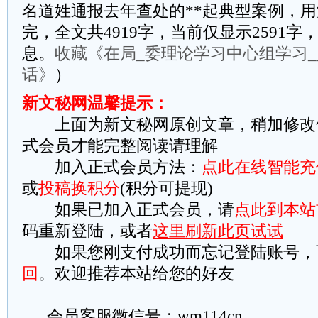
名道姓通报去年查处的**起典型案例，用
完，全文共4919字，当前仅显示2591
息。
收藏《在局_委理论学习中心组学习_
话》
）
新文秘网温馨提示：
上面为新文秘网原创文章，稍加修改
式会员才能完整阅读请理解
加入正式会员方法：
点此在线智能充
或
投稿换积分
(积分可提现)
如果已加入正式会员，请
点此到本站
码重新登陆，或者
这里刷新此页试试
如果您刚支付成功而忘记登陆账号，
回
。欢迎推荐本站给您的好友
会员客服微信号：wm114cn