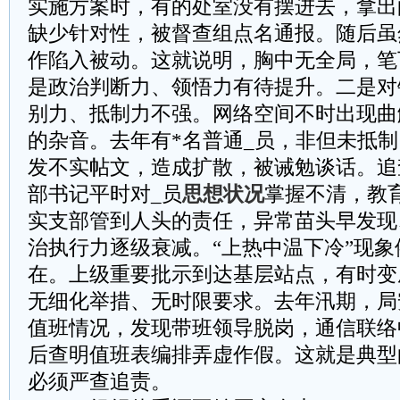
实施方案时，有的处室没有摆进去，拿出
缺少针对性，被督查组点名通报。随后虽
作陷入被动。这就说明，胸中无全局，笔
是政治判断力、领悟力有待提升。二是对
别力、抵制力不强。网络空间不时出现曲
的杂音。去年有*名普通_员，非但未抵
发不实帖文，造成扩散，被诫勉谈话。追
部书记平时对_员
思想状况
掌握不清，教
实支部管到人头的责任，异常苗头早发现
治执行力逐级衰减。“上热中温下冷”现
在。上级重要批示到达基层站点，有时变
无细化举措、无时限要求。去年汛期，局
值班情况，发现带班领导脱岗，通信联络
后查明值班表编排弄虚作假。这就是典型
必须严查追责。