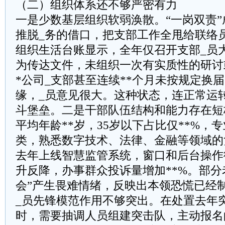
（二）组织体系还不够严密有力
一是少数基层组织软弱涣散。“一岗双责
推脱_务的借口，把支部工作全甩给联络
组织生活台账显示，全年仅召开支部_员
为传达文件，未组织一次有实质性的研讨
*公司_支部甚至连续**个月未按规定换
缘，_员意见很大。这种状态，连正常运
斗堡垒。二是干部队伍结构和能力存在短
平均年龄**岁，35岁以下占比仅**%，
类，熟悉数字技术、法律、金融等领域的
去年上线智慧监管系统，窗口和后台操作
升反降，办事群众投诉量增加**%。部分
会”产生畏难情绪，反映出本领恐慌已经
_员先锋模范作用不够突出。在处置去年
时，需要抽调人员组建突击队，主动报名