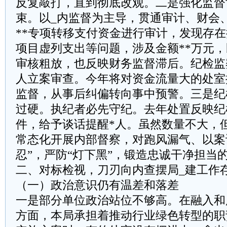
反复敲打，直到彻底改观。二是强化监督
束。以_内监督为主导，贯通审计、财会
**专项转移支付资金进行审计，发现存
项目虚列支出等问题，涉及金额**万元
审核粗放，也反映财务监督滞后。纪检监
人立案审查。今年将对资金流量大的处室
监督，从事后纠偏转向事中预警。三是纪
过硬。执纪者必先守纪。去年处置反映纪
件，给予谈话提醒*人。虽然数量不大，
常态化开展内部督察，对跑风漏气、以案
忍”，严防“灯下黑”，锻造忠诚干净担当
二、对标检视，刀刃向内查摆局_建工作
（一）政治意识仍有温差和落差
一是部分单位政治站位不够高。在融入和
方面，本局承担着推动行业绿色转型的职