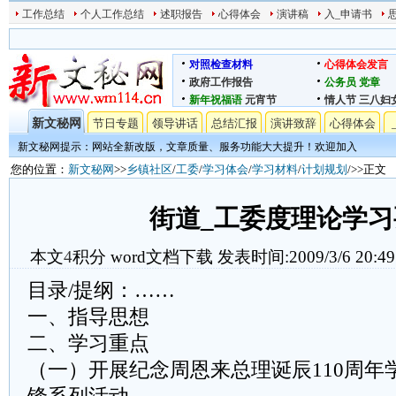
工作总结
个人工作总结
述职报告
心得体会
演讲稿
入_申请书
对照检查材料
心得体会发言
政府工作报告
公务员
党章
新年祝福语
元宵节
情人节
三八妇
新文秘网
节日专题
领导讲话
总结汇报
演讲致辞
心得体会
新文秘网提示：网站全新改版，文章质量、服务功能大大提升！欢迎加入
您的位置：
新文秘网
>>
乡镇社区
/
工委
/
学习体会
/
学习材料
/
计划规划
/>>正文
街道_工委度理论学习
本文
4
积分
word文档下载
发表时间:2009/3/6 20:49
目录/提纲：……
一、指导思想
二、学习重点
（一）开展纪念周恩来总理诞辰110周年