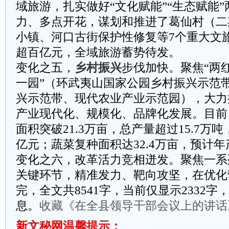
域旅游，扎实做好“文化赋能”“生态赋能
力、多点开花，谋划和推进了葛仙村（二
小镇、河口古街保护性修复等7个重大文
超百亿元，全域旅游蓄势待发。
变化之五，
乡村振兴
步伐加快。聚焦“两红
一园”（环武夷山国家公园乡村振兴示范
兴示范带、现代农业产业示范园），大力
产业现代化、规模化、品牌化发展。目前
面积突破21.3万亩，总产量超过15.7万吨
亿元；蔬菜复种面积达32.4万亩，预计年产
变化之六，改革活力竞相迸发。聚焦一系
关键环节，精准发力、靶向攻坚，在优化
完，全文共8541字，当前仅显示2332
息。
收藏《在全县领导干部会议上的讲话
新文秘网温馨提示：