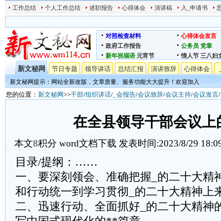
工作总结
个人工作总结
述职报告
心得体会
演讲稿
入_申请书
对照检查材料
心得体会发言
政府工作报告
公务员
党章
新年祝福语
元宵节
情人节
三八妇
新文秘网
节日专题
领导讲话
总结汇报
演讲致辞
心得体会
新文秘网提示：网站全新改版，文章质量、服务功能大大提升！欢迎加入
您的位置：
新文秘网
>>
干部
/
组织讲话
/
_会报告
/
会议致辞
/
会议主持
/
会议发言
在全县领导干部会议上
本文
8
积分
word文档下载
发表时间:2023/8/29 18:0
目录/提纲：……
一、要深刻领会、准确把握_的二十大精
和行动统一到学习贯彻_的二十大精神上
二、迅速行动、全面抓好_的二十大精神