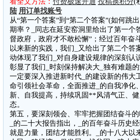
看全文方法：
付费极速开通
投稿换积分
(
陆
用订单找账号
从“第一个答案”到“第二个答案”(如何跳
期率？_同志在延安窑洞里给出了第一个
督政府，政府才不敢松懈”；经过百年奋
以来新的实践，我们_又给出了第二个答案
动体现了我们_对自身建设规律的深刻认
彰显了我们_时刻保持解决大_独有难题
一定要深入推进新时代_的建设新的伟大
命引领社会革命，全面推进_的自我净化
新、自我提高，持续巩固**风清气正、
态。
第五，要深刻领会、牢牢把握团结奋斗的
_的二十大报告指出，_的百年奋斗历史
就是力量，团结才能胜利。_的十八大以