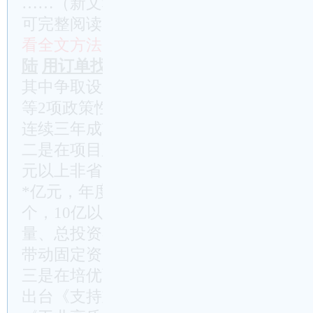
……（新文秘网http://www.wm114.cn
可完整阅读）……
看全文方法：
付费极速开通
投稿换积分
(
陆
用订单找账号
其中争取设备购置与更新改造贴息贷款、
等2项政策性贷款额列全市第**；争取债券
连续三年成功争取长江经济带绿色发展专
二是在项目建设上创新高。实施**个省大
元以上非省大中型项目、**个“八大行动
*亿元，年度投资**亿元，均全面开工，其中
个，10亿以上**个。超额完成年度计划
量、总投资额、年度计划投资额连续6年
带动固定资产投资增长**，列全市前列（
三是在培优育强上创新高。我们实施“领
出台《支持重点骨干工业企业做强做大的