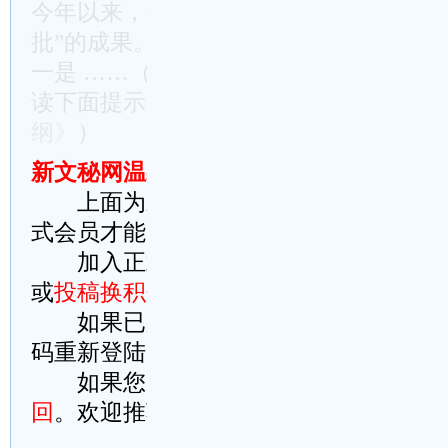
今年以来，我们很多工作都做得有声有色
批”的成果。
一是 ……（未完，全文共3873字，当前仅
读下面提示信息。
收藏《全县经济社会发
纲》
）
新文秘网温馨提示：
上面为新文秘网原创文章，稍加修改
式会员才能完整阅读请理解
加入正式会员方法：
点此在线智能充
或
投稿换积分
(积分可提现)
如果已加入正式会员，请
点此到本站
码重新登陆，或者
这里刷新此页试试
如果您刚支付成功而忘记登陆账号，
回
。欢迎推荐本站给您的好友