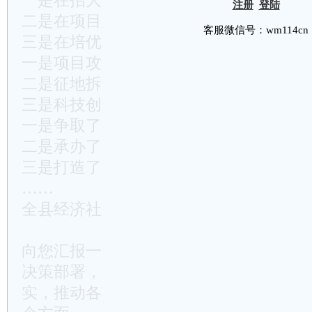
一是在招大引强上创新高
注册
登陆
二是在项目建设上创新高
客服微信号：wm114cn
三是在培优育强上创新高
一是项目攻坚创造了新速度
二是征地拆迁创造了新速度
三是科技创新创造了新速度
一是争取了一批荣誉、招牌
二是承办了一批活动、会议
三是打造了一批典型、经验
……
全县经济社会发展情况汇报提纲
向您汇报一下今年**的工作情况。我们
决策部署，聚焦“三大战略、八大行动”
实，推动各项工作迈上新台阶、取得新进