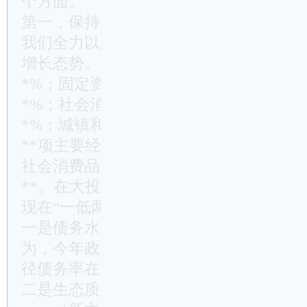
个方面。
第一，保持了高增长，促进了高质量。
我们全力以赴抓项目、扩投资、兴产业，
增长态势。1-10月，GDP增长**%；一
*%；固定资产投资增长**%；规模以上
*%；社会消费品零售总额增长**%；实
*%；城镇和
农村
居民人均可支配收入分别增
**项主要经济指标增幅超过全市平均水
社会消费品零售总额增速居全市前列，分
**。在大投入、大发展的同时，也保持
现在“一低两高”上。
一是债务水平保持低位运行。我们坚持量
为，今年政府债务余额为**亿元，债务
径债务率在全市处于较低风险水平。
二是生态质量保持较高水平。我们坚