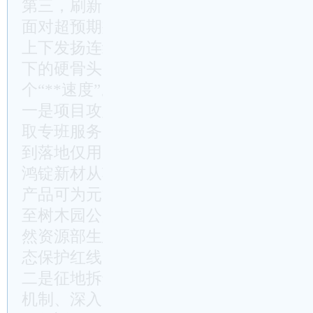
第三，刷新了新速度，实现了新跨越。
面对超预期
疫情
、汛情、旱情、火情等多
上下发扬连续作战、敢打必胜的精神，啃
下的硬骨头，建设了一批打基础利长远的
个“**速度”。
一是项目攻坚创造了新速度。为了让项目
取专班服务，为项目落地开通绿色通道，
到落地仅用15天时间，4个月投产见效；
鸿锭新材从项目落地到建成投产仅用6个
产品可为元源新材提供稳定可靠的原材料供给
至树木园公路项目从立项到审批落地仅用
然资源部生态红线管理规则下发后、全市
态保护红线内允许有限人为活动情形的省
二是征地拆迁创造了新速度。合理的补偿
机制、深入的沟通交流，刷新了**征迁