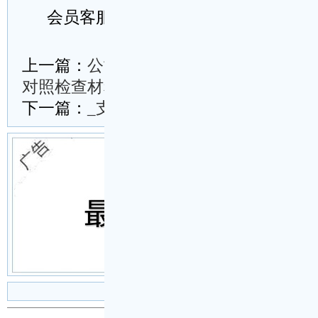
会员客服微信号：wm114cn
复制以上全部内容
下载word文档(.doc)并保存在桌面
另存快捷方式至桌面
上一篇：
公司_委书记2023年主题教育
对照检查材料
下一篇：
_支部书记主题教育专题组织生
设为首页
|
加入收藏
|
首页登陆
|
会员注册
|
投稿
Copyright © 2001-2026
新文秘网
为会员