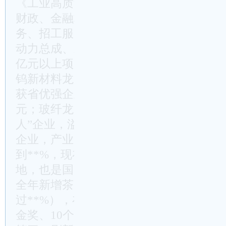
《工业高质量发展若干扶持政策》，从单
财政、金融杠杆并用，推动政策优惠向资
务、招工服务转变，组建**个重点项目
动力总成、新中元、晨光二期、东进稀土技
亿元以上项目建设，助力**家规模工业
钨新材料龙头企业晨光稀土营收首次突破
获省优强企业专项奖（全省50个），明年
元；玻纤龙头企业元源新材入选国家第四
人”企业，溢联科技等**家企业被评选为
企业，产业集群企业增至**多家，产业
到**%，现在**不仅是辐射大湾区最近
地，也是国内发展最为迅速的玻纤复材基
全年新增茶园面积、茶叶产量、年产值持
过**%），在“中茶杯”第十二届国际鼎承
金奖、10个金奖，**绿茶被认定为国家