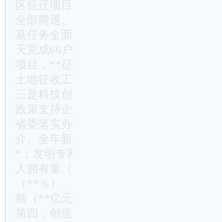
区征迁项目，10天完成131户房屋征收协
全部腾退、16天全面拆除，4个月1371亩
墓任务全面完成，三期扩区及周边道路建
天完成66户农户41栋房屋征收协议签订。
项目，**征迁体量大、路线长、涉及户数多
土地征收工作仅用时1个月。
三是科技创新创造了新速度。我们坚持科
政策支持企业创新，打造“3+N+2”科技
省委落实办简报、《**日报》和《**日
介。全年新增入库**家科技型中小企业，
*；发明专利数（**件）、发明专利拥有
人拥有量（**件）增速列全市第**。科
（**％）、高新技术产业增加值（**亿
额（**亿元）等多项科创指标均实现一
第四，创造了好经验，树立了好品牌。