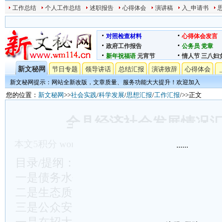
工作总结
个人工作总结
述职报告
心得体会
演讲稿
入_申请书
对照检查材料
心得体会发言
政府工作报告
公务员
党章
新年祝福语
元宵节
情人节
三八妇
新文秘网
节日专题
领导讲话
总结汇报
演讲致辞
心得体会
新文秘网提示：网站全新改版，文章质量、服务功能大大提升！欢迎加入
您的位置：
新文秘网
>>
社会实践
/
科学发展
/
思想汇报
/
工作汇报
/>>正文
全县经济社会发展情况
本文
5
积分
word文档下载
发表时间:2023/8/31 15:5
......
目录/提纲：……
一是债务水平保持低位运行
二是生态质量保持较高水平
三是公众安全感指数保持较高水平