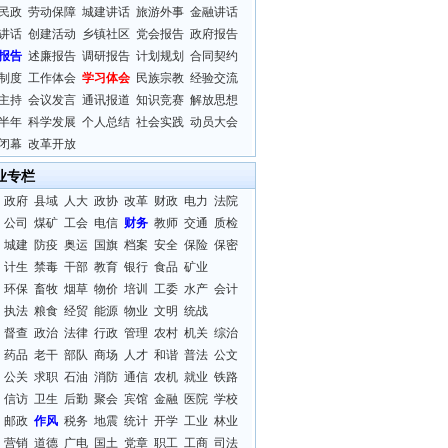
民政
劳动保障
城建讲话
旅游外事
金融讲话
讲话
创建活动
乡镇社区
党会报告
政府报告
报告
述廉报告
调研报告
计划规划
合同契约
制度
工作体会
学习体会
民族宗教
经验交流
主持
会议发言
通讯报道
知识竞赛
解放思想
半年
科学发展
个人总结
社会实践
动员大会
闭幕
改革开放
业专栏
政府
县域
人大
政协
改革
财政
电力
法院
公司
煤矿
工会
电信
财务
教师
交通
质检
城建
防疫
奥运
国旗
档案
安全
保险
保密
计生
禁毒
干部
教育
银行
食品
矿业
环保
畜牧
烟草
物价
培训
工委
水产
会计
执法
粮食
经贸
能源
物业
文明
统战
督查
政治
法律
行政
管理
农村
机关
综治
药品
老干
部队
商场
人才
和谐
普法
公文
公关
求职
石油
消防
通信
农机
就业
铁路
信访
卫生
后勤
聚会
宾馆
金融
医院
学校
邮政
作风
税务
地震
统计
开学
工业
林业
营销
道德
广电
国土
党章
职工
工商
司法