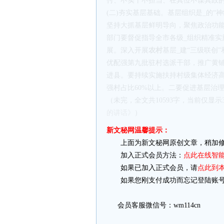
付、不实干不担当、在其位不谋其政的
(二)夯实基层基础。基层组织是_的“
坚持大抓基层鲜明导向，聚焦政治功
部门要督促指导全市各级_组织精准实施
展。深入开展
农村
基层_建“三级联创
优配强第九批驻村选派干部，推广黄铺
进县。要持续实施扶持村级集体经济高
强村占比60%以上。二要促进基层治
（未完，全文共10593字，当前仅显示
的讲话》
）
新文秘网温馨提示：
上面为新文秘网原创文章，稍加修
加入正式会员方法：
点此在线智
如果已加入正式会员，请
点此到
如果您刚支付成功而忘记登陆账号
会员客服微信号：wm114cn
复制以上全部内容
下载word文档(.doc)并保