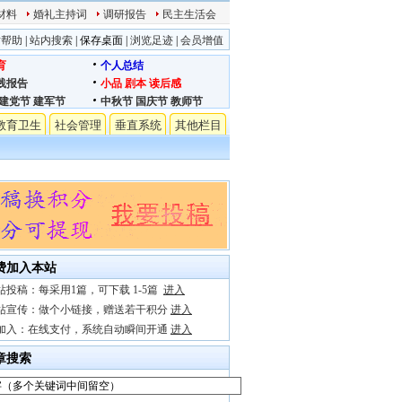
材料
婚礼主持词
调研报告
民主生活会
站帮助
|
站内搜索
|
保存桌面
|
浏览足迹
|
会员增值
育
个人总结
践报告
小品
剧本
读后感
建党节
建军节
中秋节
国庆节
教师节
教育卫生
社会管理
垂直系统
其他栏目
费加入本站
站投稿：每采用1篇，可下载 1-5篇
进入
站宣传：做个小链接，赠送若干积分
进入
加入：在线支付，系统自动瞬间开通
进入
章搜索