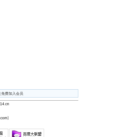
|
免费加入会员
4.cn
com〗