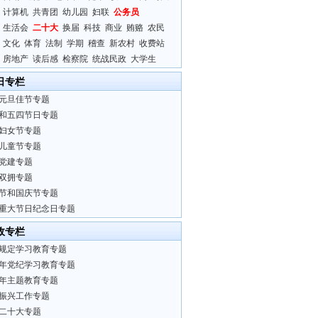
计算机
共青团
幼儿园
妇联
公务员
生活会
二十大
换届
科技
商业
贿赂
农民
文化
体育
法制
学期
稽查
新农村
收费站
房地产
读后感
检察院
统战民政
大学生
日专栏
元旦佳节专题
和五四节日专题
妇女节专题
儿童节专题
党建专题
双拥专题
节和国庆节专题
重大节日纪念日专题
政专栏
规定学习教育专题
24年党纪学习教育专题
23年主题教育专题
振兴工作专题
二十大专题