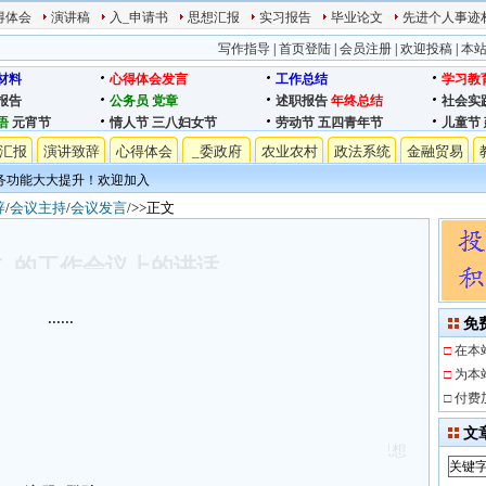
得体会
演讲稿
入_申请书
思想汇报
实习报告
毕业论文
先进个人事迹
写作指导
|
首页登陆
|
会员注册
|
欢迎投稿
|
本
材料
心得体会发言
工作总结
学习教
报告
公务员
党章
述职报告
年终总结
社会实
语
元宵节
情人节
三八妇女节
劳动节
五四青年节
儿童节
汇报
演讲致辞
心得体会
_委政府
农业农村
政法系统
金融贸易
务功能大大提升！欢迎加入
辞
/
会议主持
/
会议发言
/>>正文
_的工作会议上的讲话
载
发表时间:2024/5/11 11:45:22
收藏此页
换稿提现
......
免
□
在本
□
为本
□
付费
文
_的工作会议，主要任务是: 以_新时代中国特色社会主义思想
十届二中全会精神、特别是_总书记重要
讲话
和指示批示精