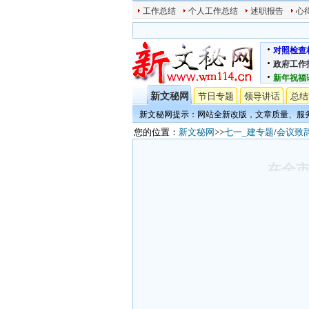
工作总结
个人工作总结
述职报告
心
对照检查
政府工作
新年祝福
新文秘网
节日专题
领导讲话
总结
新文秘网提示：网站全新改版，文章质量、服
您的位置：
新文秘网
>>
七一_建专题
/
会议致
在全市
本文
8
积分
word文档下
在全市_的工作会议上的讲话
同志们：
经市委常委会会议研究，今天召开全市
为指导，全面贯彻落实_的
二十大
和二