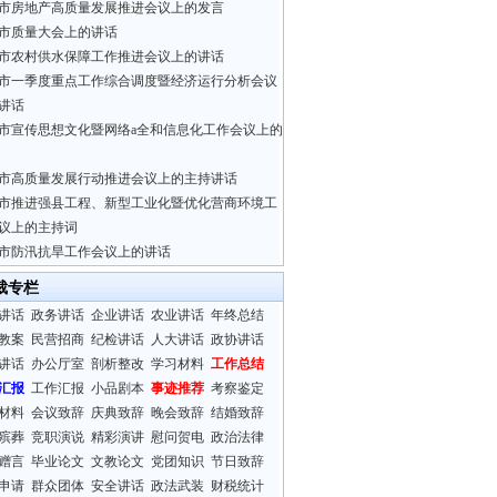
市房地产高质量发展推进会议上的发言
市质量大会上的讲话
市农村供水保障工作推进会议上的讲话
市一季度重点工作综合调度暨经济运行分析会议
讲话
市宣传思想文化暨网络a全和信息化工作会议上的
市高质量发展行动推进会议上的主持讲话
市推进强县工程、新型工业化暨优化营商环境工
议上的主持词
市防汛抗旱工作会议上的讲话
裁专栏
讲话
政务讲话
企业讲话
农业讲话
年终总结
教案
民营招商
纪检讲话
人大讲话
政协讲话
讲话
办公厅室
剖析整改
学习材料
工作总结
汇报
工作汇报
小品剧本
事迹推荐
考察鉴定
材料
会议致辞
庆典致辞
晚会致辞
结婚致辞
殡葬
竞职演说
精彩演讲
慰问贺电
政治法律
赠言
毕业论文
文教论文
党团知识
节日致辞
申请
群众团体
安全讲话
政法武装
财税统计