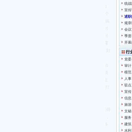
统战
调“政治纪律是最重要、最根本、最关键的纪律，要把严守政治
宣传
门要坚持_要管_、从严治_，落实“一岗双责”，坚决破除“七个
述职
和政治规矩的一些突出问题：搞任人唯亲、排斥异己的有之；搞
规章
诬告、制造谣言的有之；搞收买人心、拉动选票的有之；搞封
会议
、阳奉阴违的有之；搞尾大不掉、妄议中央的也有之), 做到
季度
开幕
兴_。近期，中共中央办公厅印发《关于在全_开展
_纪学习教育
育，各级各部门要认真把握这次_纪学习教育的目标要求，时刻
行
党委
题教育。各级各部门要把巩固拓展主题教育作为一项重要政治
审计
模范
抓好成果转化，对主题教育形成的80项
调研
成果转化运用清
人事
检视整改的成效转化为推动发展的抓手。另一方面，要深化主
驻点
基层”,践行“一线工作法”,到困难多、群众意见集中、工作打
宣传
服务，抓实抓好年度重点民生实事，解决群众关心关注的就
信息
问题，确保主题教育取得扎实成效。二要强力推进巡视整改。
旅游
(基本完成)36个，正在推进10个，整改率78%，巡视评估获得
文秘
巡视整改不落实就是对_不忠诚，就是对人民不负责”的意识，
服务
定路线图，紧盯不放、一抓到底，不折不扣完成好巡视整改各
建筑
水利
量发展。