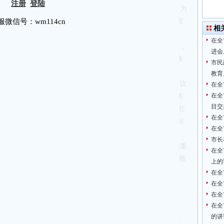
注册
登陆
精神，
总结
2023年全市_的工作，部署安排2024年重点任务。为
学习了中央和省委、**市委相关会议精神，听取了组织、宣
服微信号：wm114cn
相
了2024年_建工作要点，明确了今年_的工作重点任务。
在全
开局之年，也是新时代现代化美好**建设的起步之年。一年来，
进会
、服务发展，聚力抓产业、全力拼经济、奋力上台阶，_的各
市民
新风貌。突出表现在以下七个方面：
教育
总书记重要指示批示精神作为_内政治要件，严格落实“第一议
在全
在全
次。出台《关于深入贯彻落实_的二十大精神奋力谱写现代化美
目交
帜·送理论”等线上线下宣讲4000余场次，中央各项决策部署在
在全
问题整改，集中开展十大专项整治行动，制定完善市级层面制
在全
。
市长
开展学习贯彻_新时代中国特色社会主义思想主题教育，作为重
在全
强_性、重实践、建新功”总要求，将理论学习、调查研究、推
上的
。全市1131个基层_组织、2.8万名_员全覆盖参与主题教
在全
，解决实际困难和问题2946个。我市主题教育做法及成
在全
在全
4.cn省略1210字，正式会员可完整阅读）……
在全
分
(积分可提现)
注册
登陆
用订单找账号
的讲
走在前列。全市_的工作部门要围绕中心、履职尽责、服务大