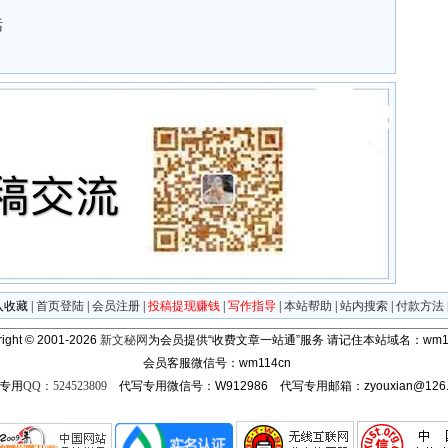
话
入收藏
|
首页登陆
|
会员注册
|
投稿提现赚钱
|
写作指导
|
本站帮助
|
站内搜索
|
付款方法
ight © 2001-2026
新文秘网
为会员提供“收费文章一站通”服务
请记住本站域名：wm11
会员客服微信号：wm114cn
专用
QQ：524523809
代写专用微信号：W912986 代写专用邮箱：zyouxian@126.