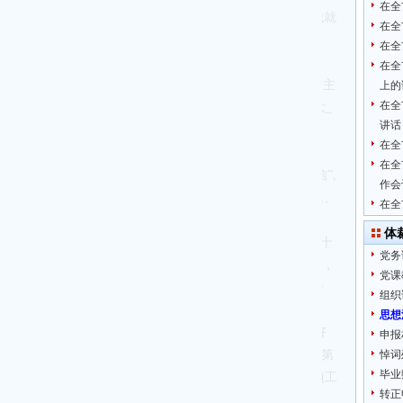
在全
过硬，为建设现代化美好**提供坚强的政治保障。下面，我就
在全
在全
在全
政治立场、政治方向、政治道路，是坚持_的领导、坚持社会主
上的
在全
时代_建工作统领一切的“纲”与“魂”。全市各级_组织和广大_
讲话
，不断提高政治判断力、政治领悟力、政治执行力。
在全
，_总书记提出的一系列新的重要思想、重要观点、重大判断、
在全
思考。各级各部门要切实增强“四个意识”、坚定“四个自信”,
作会
的世界观和方法论，指导**发展实践，自觉在大局下想问题、
在全
思路、方法和路径。
体
根本性问题。各级各部门要深入学习宣传贯彻_的二十大和二十
党务
策前学习_总书记重要讲话和有关重要论述“第一议题”制度，
党课
维护”；要始终在思想上、政治上、行动上同_中央保持高度一
组织
，确保“总书记有号令、_中央有部署、**见行动”。
思想
根本政治立场，_的一切工作都是为了实现好、维护好、发展好
申报
固树立“以人民为中心的发展思想”，始终把群众呼声作为“第
悼词
毕业
,扎实推进城乡建设、产业发展、
乡村振兴
、社会民生等各项工
转正
以_员干部的“辛苦指数”换取广大群众的“幸福指数”。