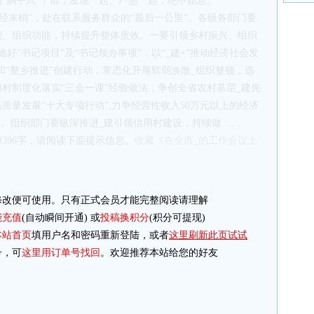
“躺平式”干部，发现一起、严惩一起，绝不姑息。
神经末梢”，处在联系服务群众的“最后一公里”。各级各部门要
能、组织功能，持续提升整体质效。一要引领乡村振兴。组织
好“书记项目”及“书记领办事项”，以“_建+”推动经济社会发
”和“整乡推进”创建行动，常态化开展软弱涣散_组织整顿，选
村制度化落实“三会一课”经验做法，争创全省农村基层_建先
质量发展“十大专项行动”,力争经营性收入50万元以上的经济
理。组织部门要纵深推进_建引领信用村建设，持续做 ……
3396字，请阅读下面提示信息。
收藏《在全市_的工作会议上
改便可使用。只有正式会员才能完整阅读请理解
能充值
(自动瞬间开通) 或
投稿换积分
(积分可提现)
本站首页
填用户名和密码重新登陆，或者
这里刷新此页试试
，可
这里用订单号找回
。欢迎推荐本站给您的好友
存在桌面
另存快捷方式至桌面