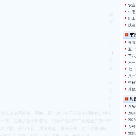
农业
生态
的使命任务，_的建设和组织工作要有新担当新作为”。组织工作
组工
员、干部、人才的培养、选拔和发展。各级各部门要全面贯彻新
扶贫
路线，全力以赴建强组织、配强班子、用好干部、盘活人才，
节
的发展动力和发展优势。
春节
“主力军”,干部队伍建设直接关乎**的发展和形象。组织部门
五一
学选人用人。一要加强干部培养。注重在乡村振兴、_、招商引
三八
，在多啃一啃“硬骨头”、多接一接“烫手山芋”、多当一当“热
六一
而出”；推动干部常态化交流轮岗，选派干部到长三角等先发地
七一
在不同岗位上磨砺锤炼、增长才干，锻造一批实干型干部队
八一
中秋
_校和乡村实训基地为平台的干部培训体系，探索实施“双百计
其他
备一批优秀的后备干部。二要激励担当作为。组织部门要坚持实
、能上能下“三项机制”,用好产业振兴“赛马机制”成果，对发
时
不唯资历、不唯排序，适时予以提拔重用或职级晋升，真正把
八项
干部选出来用起来。同时，通过建立村干部基本报酬稳定增长
20
20
心干事。三要加强干部管理。纪委和组织部门要健全完善干部
乡村
标准严格、环节衔接、措施配套、责任分明，对工作被动应
党的