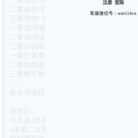
一要加大“招”的攻势
注册
登陆
二要保持“盯”的韧劲
客服微信号：wm114cn
三要苦练“引”的内功
一要加强项目管理
二要加强项目服务
三要加强项目纳统
一要拧紧责任链条
二要加强督办问效
三要树牢鲜明导向
……
在全市项目招商投资调度会上的讲话
同志们：
今天是4月的第一天，我们就以电视电话会
4年第二次项目招商投资双月调度，目的