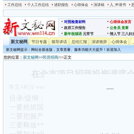
工作总结
个人工作总结
述职报告
心得体会
演讲稿
入_申请书
对照检查材料
心得体会发言
政府工作报告
公务员
党章
新年祝福语
元宵节
情人节
三八妇
新文秘网
节日专题
领导讲话
总结汇报
演讲致辞
心得体会
新文秘网提示：网站全新改版，文章质量、服务功能大大提升！欢迎加入
您的位置：
新文秘网
>>
民营招商
/>>正文
在全市项目招商投资调度
本文
4
积分
word文档下载
发表时间:2024/5/11 12:2
......
目录/提纲：……
一要抢抓国家政策机遇谋划
二要把握产业发展动向谋划
三要释放**综合优势谋划