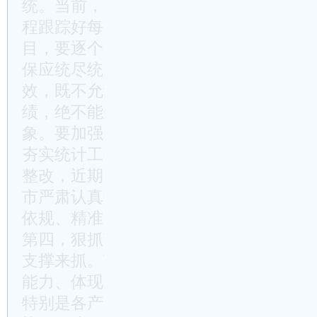
统。当前，要把项目入库纳统摆在突出位
程跟踪好每个投资项目，特别是参加全省
目，要逐个跟踪对接，确保开工项目投资
保应统尽统、应纳尽纳。需要强调的是，
效，既不允许抬高数字搞政绩，也不允许
绩，绝不能恐统、怕统、谈统色变，损害
象。要加强对各县市区包括乡镇、企业的
夯实统计工作基础。要从严从实抓好国家
整改，近期由王珏同志约谈广德市主要负
市严肃认真抓好整改落实，同时要加强对
依规、精准定责。
第四，狠抓项目招商投资，就要把强化责
支撑来抓。项目招商投资是战场，也是赛
能力、体现的是责任担当。一要拧紧责任
特别是各产业链链长，要以身作则、率先