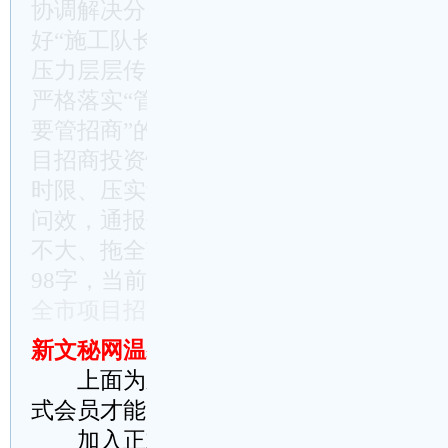
协调解决分管领域项目招商投资工作。各
好“施工队长”，亲自过问、亲自推进项
压力层层传导到各个层级和广大干部身上
严格落实“管行业就要管投资、管行业就
要管招商”的责任。二要加强督办问效。
目招商投资情况进行梳理，形成清单台账
时限、压实责任，形成工作闭环。市“两
问效，通报任务推进情况。对项目招商投
不大、拖全市后腿的地方和单位要通 ……
98字，当前仅显示1715字，请阅读下面
全市项目招商投资调度会上的讲话》
）
新文秘网温馨提示：
上面为新文秘网原创文章，稍加修改
式会员才能完整阅读请理解
加入正式会员方法：
点此在线智能充