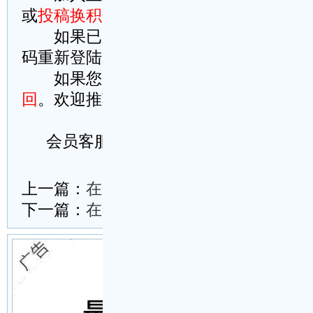
或
投稿换积分
(积分可提现)
如果已加入正式会员，请
点此到本站
码重新登陆，或者
这里刷新此页试试
如果您刚支付成功而忘记登陆账号，
回
。欢迎推荐本站给您的好友
会员客服微信号：wm114cn
复制以上全部内容
下载word文档(.doc)并保存在桌面
另存快捷方式至桌面
上一篇：
在**高端绿色农产品杭州展示
下一篇：
在全市生态环境保护大会上的讲