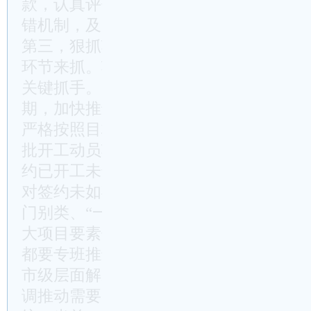
款，认真评估招引项目前景和企业经营状
错机制，及时有效应对市场环境变化。
第三，狠抓项目招商投资，就要把加快项
环节来抓。项目签约只是开始，项目建设
关键抓手。一要加强项目管理。抓住当前
期，加快推进在建项目建设，力争形成更
严格按照目标要求，加快推进省重点项目
批开工动员项目尤其是2023年增发国债
约已开工未达投资进度的项目，各地要加
对签约未如期开工的项目，市发改委、投
门别类、“一企一策”解决问题。二要加
大项目要素保障、行政审批、产销对接、
都要专班推进、专班攻坚，雷厉风行、有
市级层面解决不了的问题，就要跑省、跑
调推动需要国家、省对口部门支持的事项