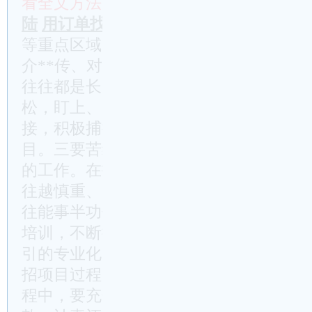
看全文方法：
付费极速开通
投稿换积分
(
陆
用订单找账号
等重点区域，上门拜访央企国企、特别是
介**传、对接洽谈项目。二要保持“盯”
往往都是长跑，没有韧劲是跑不下来的。
松，盯上、盯紧、盯牢头部企业、链主企
接，积极捕捉项目线索，全力拼抢50亿元
目。三要苦练“引”的内功。招商引资本
的工作。在招商引资过程中，越是大项目
往越慎重、越看重专业性，我们越专业，
往能事半功倍。要加强**主导产业、招
培训，不断提升招商队伍项目甄别、谈判
引的专业化、精准化水平。需要强调的是
招项目过程中要注重规范招商引资行为。
程中，要充分考虑自身的
财政
状况，合理