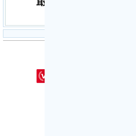
设为首页
|
加入收藏
|
首页登陆
|
会员注册
|
投稿
Copyright © 2001-2026
新文秘网
为会员
会员客
〖代写专用
QQ：524523809
代写专用微信号：