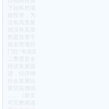
目招商投资工作，分析当前工作中存在的
下始终把项目招商投资工作紧紧抓在手上
效投资，为经济高质量发展争取主动。
没有高质量的项目就没有高质量的投资，
就没有高质量的发展。特别是对**来说
然是投资不足、总量不足。从刚才各单位
前全市项目招商投资形势不容乐观，离高
门红”有差距。
二季度是全年项目建设的关键阶段，中盘
经济发展面临的形势依然严峻复杂，要想
进，经济增长“三驾马车”中，投资见效最
社会发展比以往任何时候都更需要项目招
要切实增强等不起、坐不住、慢不
……（新文秘网http://www.wm114.cn
可完整阅读）……