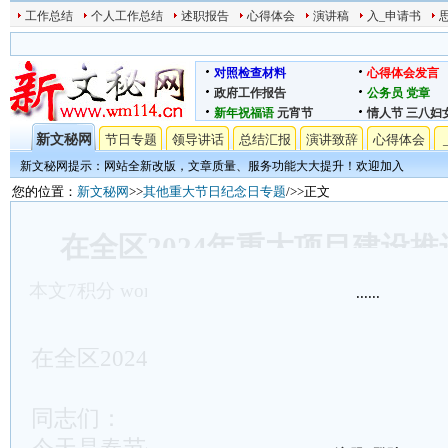
工作总结
个人工作总结
述职报告
心得体会
演讲稿
入_申请书
对照检查材料
心得体会发言
政府工作报告
公务员
党章
新年祝福语
元宵节
情人节
三八妇
新文秘网
节日专题
领导讲话
总结汇报
演讲致辞
心得体会
新文秘网提示：网站全新改版，文章质量、服务功能大大提升！欢迎加入
您的位置：
新文秘网
>>
其他重大节日纪念日专题
/>>正文
在全区2024年重大项目建设
本文
7
积分
word文档下载
发表时间:2024/5/14 12:5
......
在全区2024年重大项目建设推进会上的
同志们：