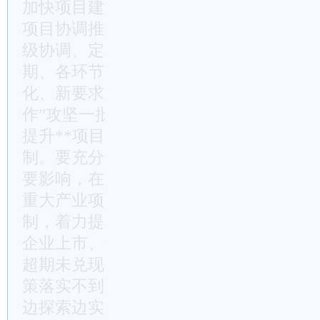
加快项目建设，我区重大项目建设提速行
项目协调推进等“六项机制”，涵盖了领导
级协调、定期通报、督查督办、考核奖惩
期、各环节，各责任单位和参与部门要认
化、新要求，认真执行新标准、新举措，
作”攻坚一批大项目、通过“比武打擂”拼
提升**项目建设质效探索和积累经验。
制。要充分认识政策支持之于项目招引、
要影响，在充分研究出台针对性政策的基
重大产业项目扶持专项资金申领、核实、
制，着力提升政策兑现效率、提速项目建
企业上市、专精特新等政策的兑现，也要
超期未兑现的要抓紧兑现，切实维护政府
策落实不到位，影响“以商招商、存量招
边探索边实践、边实践边
总结
，加大对推