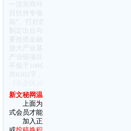
一流营商环境。二要“零梗阻”做好项目
目扶持专项资金管理细则出台为契机，进
箱”、打好政策“组合拳”，积极主动做好
制定出台与解读执行，进一步提升企业实
要抢抓金融高质量发展政策机遇，做大做
放大产业基金撬动作用，更加有力支撑重
产业链项目建设，全年新增各类基金不少
不低于100亿元。要精准把握中央和省投
共6302字，当前仅显示2905字，请阅读
《在全区2024年重大项目建设推进会上
新文秘网温馨提示：
上面为新文秘网原创文章，稍加修改
式会员才能完整阅读请理解
加入正式会员方法：
点此在线智能充
或
投稿换积分
(积分可提现)