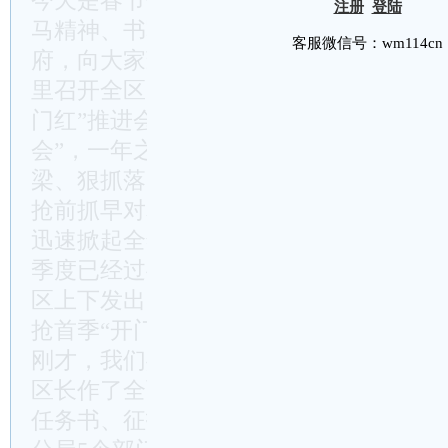
今天是春节假期最后一天，也是甲辰龙年
注册
登陆
马精神、书写崭新篇章的第一天。首先，
客服微信号：wm114cn
府，向大家致以新春的问候和良好的祝愿
里召开全区2024年重大项目建设提速行
门红”推进会，主要有三个方面考虑：第
会”，一年之计在于春，希望大家在上班
梁、狠抓落实”的拼抢状态；第二，这是一
抢前抓早对本年度“重大项目建设提速行
迅速掀起全年大抓项目热潮；第三，这是
季度已经过半，时间不等人、任务更催人
区上下发出“开局即决战、起步即冲刺”
抢首季“开门红”，为夺取龙年“全年胜”
刚才，我们共同观看了重大项目建设责任
区长作了全面的工作部署，下达了本年度
任务书、征拆工作任务书，发改、工信、