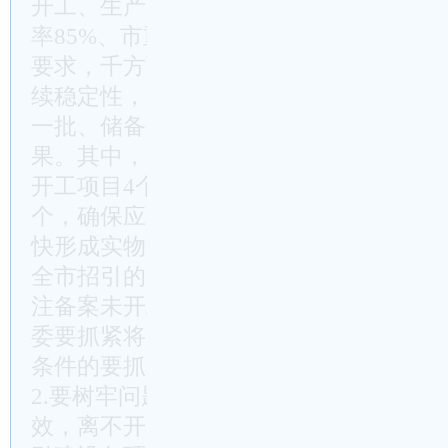
开工、生产、达产”四个维度，按照“半
率85%、市重大产业项目开工率75%、9
要求，千方百计抓开工、抢进度、促投产
续稳定性，加快形成开工一批、续建一批
一批、储备一批的可持续发展格局，确保
果。其中，一季度要确保9个省级重大项
开工项目4个）；52个市级重大项目一季
个，确保应开尽开；156个区级重大项目
快形成实物量。今年，杜书记将联系服务20
全市招引的174个10亿元以上重大产业
注备案未开工项目，并每月进行通报、双
委要抓紧将涉及我区备案未开工项目情况
条件的要抓紧开工。
2.要树牢问题导向调优机制。项目早落地
效，离不开一套行之有效的推进机制。为