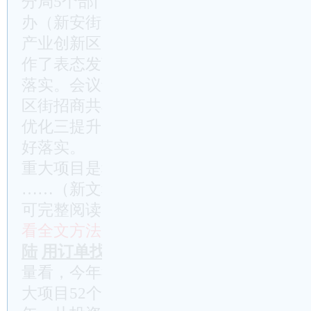
分局5个部门作了交流
发言
，空港经开区
办（新安街道）、新加坡科创城（**街道
产业创新区（**街道）、**旅游度假区（
作了表态发言，大家气势很足、干劲十足
落实。会议还下发了一系列文件，对“双
区街招商共享机制、重大项目扶持专项资
优化三提升”等工作进行了明确，全区各
好落实。
重大项目是稳定经济运行的压舱石，是我
……（新文秘网http://www.wm114.cn
可完整阅读）……
看全文方法：
付费极速开通
投稿换积分
(
陆
用订单找账号
量看，今年我区列入省级重大项目9个、
大项目52个、预排区重大产业项目156