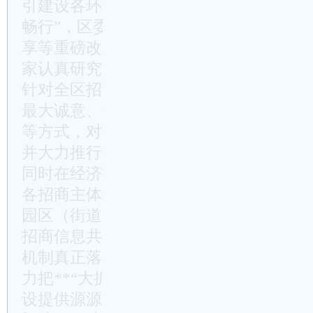
引建设各环节工作机制，切实推动项目建
畅行”，区委区政府制定出台了一系列关
享等重磅改革性文件，这也是今天会议的
家认真研究，结合实际抓好落实。一要推
针对全区招商工作操作层面存在的共性问
最大诚意、最大胸襟、最大魄力，采取财
等方式，对落户在街道的区级招商项目6
并大力推行区街按1：4比例分享项目财
同时在经济指标考核上予以重点倾斜，密
各招商主体发挥招商主观能动性的政策红
园区（街道）两级招商部门要立足大局所
招商信息共享、资源共享、项目共享、平
机制真正落实到位，努力形成“1+1＞2”
力把**“大抓招商、大干项目”这张王牌
设提供源源不断的优质储备。二要健全项