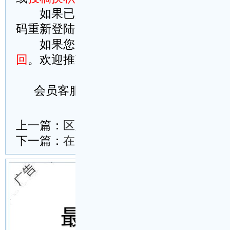
如果已加入正式会员，请
点此到本站
码重新登陆，或者
这里刷新此页试试
如果您刚支付成功而忘记登陆账号，
回
。欢迎推荐本站给您的好友
会员客服微信号：wm114cn
复制以上全部内容
下载word文档(.doc)并保存在桌面
另存快捷方式至桌面
上一篇：
区人代会代表团分组讨论讲话提
下一篇：
在全市经济工作会议上的发言