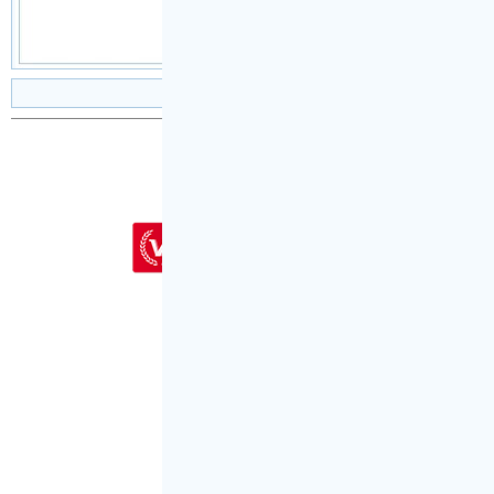
设为首页
|
加入收藏
|
首页登陆
|
会员注册
|
投稿
Copyright © 2001-2026
新文秘网
为会员
会员客
〖代写专用
QQ：524523809
代写专用微信号：