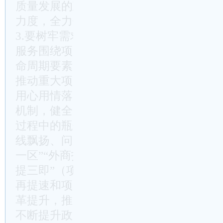
质量发展的政策支持、机制保障、发展方
力度，全力促进现代服务业与先进制造业
3.要树牢需求导向做强保障。要牢固树立
服务围绕项目转”的工作理念，加强资金
命周期要素服务保障，做到应保尽保、优
推动重大项目建设提质增效。一要“零距
用心用情落实区领导挂钩联系机制，建立
机制，健全完善重大项目协调推进机制，
过程中的瓶颈制约，确保诉求在项目一线
线飘扬、问题在项目一线解决。要聚焦打
一区”“外商投资最满意城区”，全面推进“
提三即”（项目评估论证再提前、审批服
再提速和项目策划即入库、拿地即开工、
革提升，推出更多“一网统管、一网通办
不断提升政务服务质效，着力营造市场化