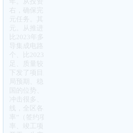
年。从投资规模看，今年我区预排规上工
右，确保完成市下达固定资产投资840亿元
元任务。其中，区级以上重大产业项目当年
元。从推进强度看，今年我区拟新开工区
比2023年多25个，其中包含**海力士存
导集成电路工艺设备等省级重大项目，计
个、比2023年增加1个。可以说，今年
足、质量较高，这也对大家抓好落实提出
下发了项目建设任务书，这些目标的设定
局预期、稳定经济增长，更是着眼巩固*
国的位势、努力为发展全局特别是全市大
冲击很多、难度很大，但这些目标是必保
线，全区各板块、各部门、各单位必须紧
率”（签约项目备案率、备案项目开工率
率、竣工项目投产率、项目最终产能达效