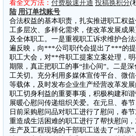
看全文方法：
付费极速开通
投稿换积分
(
陆
用订单找账号
合法权益的基本职责，扎实推进职工权益
工多层次、多样化需求，使改革发展成果
及全体职工。一是重视职工诉求维护合法
遍反映，向***公司职代会提出了***的
职工大会，对**件职工提案立案处理，
期限，真正把职工的事“挂心间”。二是
工关切。充分利用多媒体宣传平台、微信
等载体，及时发布企业生产经营改革发展
职工切身利益的重要事项，积极构建和谐
展暖心慰问传递组织关爱。在元旦、春节
日前采购慰问品对职工进行了慰问，春节
重造成生活困难的职工进行了帮扶慰问，
生产及工程现场的干部职工送去了“清凉”