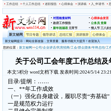
工作总结
个人工作总结
述职报告
心得体会
演讲稿
入_申请书
对照检查材料
心得体会发言
政府工作报告
公务员
党章
新年祝福语
元宵节
情人节
三八妇
新文秘网
节日专题
领导讲话
总结汇报
演讲致辞
心得体会
新文秘网提示：网站全新改版，文章质量、服务功能大大提升！欢迎加入
您的位置：
新文秘网
>>
公司
/
企业讲话
/
民营招商
/
工会
/
群众团体
/
年终总结
/
工
关于公司工会年度工作总结及
本文
5
积分
word文档下载
发表时间:2024/5/14 23:2
目录/提纲：……
一、**年工作成效
（一）强化自身建设，履职尽责“夯基础”
一是规范权力运行