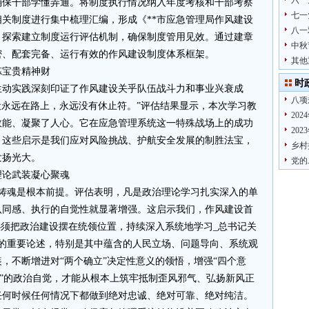
六一
确保干部学懂弄通。将制度执行情况纳入年度考核和干部考察
七一
关制度进行集中梳理汇编，形成《**市应急管理局作风建设
八一
行。探索建立制度运行评估机制，确保制度管用见效。通过建章
中秋
密、配套完备、运行有效的作风建设制度体系框架。
其他
炼宝贵精神财
时
生动实践深刻印证了作风建设关乎队伍战斗力和事业兴衰成
八项
设永远在路上，永远没有休止符。”评估结果显示，本次学习教
20
效能、凝聚了人心。它在应急管理系统这一特殊战场上的成功
20
。这些启示是我们应对风险挑战、护航安全发展的制胜法宝，
乡村
发扬光大。
党的
理论武装凝心聚魂
心铸魂是根本前提。评估表明，凡是政治理论学习扎实深入的单
认同感、执行的自觉性就显著增强。这启示我们，作风建设首
必须把政治建设摆在统领位置，持续深入系统地学习_总书记关
理的重要论述，特别是其中蕴含的人民立场、问题导向、系统观
，不断增进对“两个确立”决定性意义的领悟，增强“四个意
维护”的政治自觉，才能从根本上筑牢抵制歪风邪气、弘扬新风正
任何时候任何情况下都做到绝对忠诚、绝对可靠、绝对纯洁。