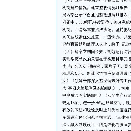
（区）应急管理局进行全覆盖督导检
机制建立情况。建立整改情况月报告、
局内部公示平台通报整改进展11批次
问题中，133项已整改到位，整改完成
机制。四是标本兼治严执纪。坚持把
风问题线索优先处置、严查快办。共受
评教育帮助和处理16人次，给予_纪
（四）建章立制固长效，规范运行防
实现常态长效的关键在于构建科学完备
改”与“长久立”相结合，聚焦学习、
梳理和优化。新建《**市应急管理局
法》《领导干部深入基层调查研究工作
大”事项决策规则及实施细则》，制定
中事后监管实施细则》《安全生产行
规定18项，进一步压缩_裁量空间，
有效的做法和经验及时上升为制度规范
多渠道立体化问题查摆方式、“三张清
法，融入制度设计。四是强化制度宣