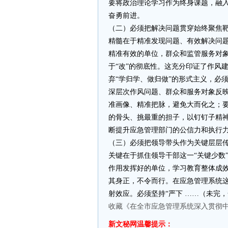
要将政治理论学习作为终身课题，融
奋勇前进。
（二）必须把解决问题贯穿始终聚焦
精髓在于精准发现问题、有效解决问
精准有效的单位，群众和监管服务对象
于“改”的彻底性。这充分印证了作风
弃“学归学、做归做”的形式主义，必
深层次作风问题、群众和服务对象反
准画像、精准把脉，避免大而化之；
的骨头、挑最重的担子，以钉钉子精
断提升应急管理部门的公信力和执行
（三）必须把领导带头作为关键层层
关键在于抓住领导干部这一“关键少数
作用发挥好的单位，学习教育整体成
其身正，不令而行。在应急管理系统
射效应。必须坚持“严下 ……（未完，
收藏《在全市应急管理系统深入贯彻
新文秘网温馨提示：