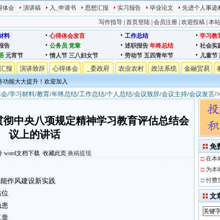
得体会
演讲稿
入_申请书
思想汇报
实习报告
毕业论文
先进个人事迹
写作指导
|
首页登陆
|
会员注册
|
欢迎投稿
|
本
材料
心得体会发言
工作总结
学习教
报告
公务员
党章
述职报告
年终总结
社会实
语
元宵节
情人节
三八妇女节
劳动节
五四青年节
儿童节
汇报
演讲致辞
心得体会
_委政府
农业农村
政法系统
金融贸易
务功能大大提升！欢迎加入
体会
/
学习材料
/
教育
/
年终总结
/
工作总结
/
个人总结
/
会议致辞
/
会议主持
/
会议发言
/
贯彻中央八项规定精神学习教育评估总结会
议上的讲话
免
分
word文档下载
收藏此页
换稿提现
□
在本
□
为本
□
付费
赋能作风建设新实践
站位
文
隐患
真章