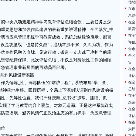
估总
在市
总结
贯彻中央
八项规定
精神学习教育评估
总结
会议，主要任务是深
在全
教育
的重要思想和加强作风建设的最新重要
讲话
精神，全面落实_中
在全
价我市应急管理系统学习教育成效，系统总结经验启示，部署
评估
建设是攻坚战，也是持久战”，必须常抓不懈、久久为功。作为
全市
将优良作风融入血脉、见诸行动，锻造一支忠诚干净担当的应
全区
供坚强纪律保障。此次评估总结，不仅是对阶段性工作的回顾
告
应急管理事业新局面的再
动员
再部署。
在全
赋能作风建设新实践
评估
在全
作为锤炼_性、淬炼队伍的“熔炉工程”，系统布局“学、查、
总结
精神落地生根。回顾历程，全局上下深刻认识到作风建设的极
在全
性、先导性位置。我们严格按照_总书记“抓常、抓细、抓
座谈
实现了学习教育内容全覆盖、对象无遗漏。正是这种系统谋划
在全
腐防变堤坝、涵养风清气正政治生态的有力抓手，为应急管理
评估
在市
站位
众评
务贯穿全过程。一是强化政治引领筑根基。系统组织学习_新时
在全