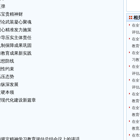
反弹
炼宝贵精神财
相
理论武装凝心聚魂
在全
靶心精准发力施策
评估
传导压实主体责任
在全
机制保障成果巩固
教育
在全
习教育成果新实践
习教
思想防线
在全
刚性约束
评估
高压态势
在全
向纵深发展
评估
过硬本领
在全
理现代化建设新篇章
教育
在全
教育
在全
教育
在市
项规定精神学习教育评估总结会议上的讲话