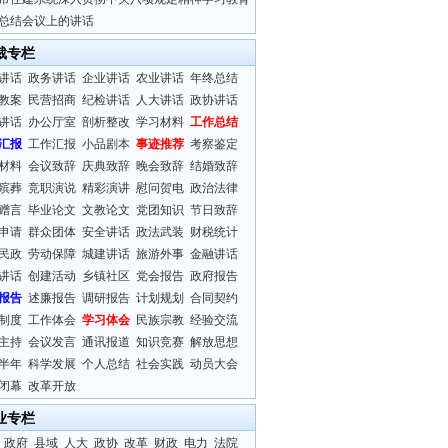
总结会议上的讲话
裁专栏
讲话
政务讲话
企业讲话
农业讲话
年终总结
教案
民营招商
纪检讲话
人大讲话
政协讲话
讲话
办公厅室
剖析整改
学习材料
工作总结
汇报
工作汇报
小品剧本
事迹推荐
考察鉴定
材料
会议致辞
庆典致辞
晚会致辞
结婚致辞
殡葬
竞职演说
精彩演讲
慰问贺电
政治法律
赠言
毕业论文
文教论文
党团知识
节日致辞
申请
群众团体
安全讲话
政法武装
财税统计
民政
劳动保障
城建讲话
旅游外事
金融讲话
讲话
创建活动
乡镇社区
党会报告
政府报告
报告
述廉报告
调研报告
计划规划
合同契约
制度
工作体会
学习体会
民族宗教
经验交流
主持
会议发言
通讯报道
知识竞赛
解放思想
半年
科学发展
个人总结
社会实践
动员大会
闭幕
改革开放
业专栏
政府
县域
人大
政协
改革
财政
电力
法院