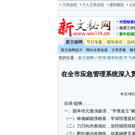
工作总结
个人工作总结
述职报告
心
对照检查
政府工作
新年祝福
新文秘网
节日专题
领导讲话
总结
新文秘网提示：网站全新改版，文章质量、服
您的位置：
新文秘网
>>
管理
/
规章制度
/
学习
在全市应急管理系统深入
本文
8
积
目录/提纲：……
一、固本培元激浊扬清，“学查改立”
（一）铸魂赋能强根基，学深悟透提
（二）刀刃向内查病灶，深挖细照排
（三）靶向施治改痼疾，动真碰硬见