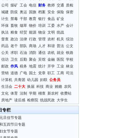
公司
煤矿
工会
电信
财务
教师
交通
质检
城建
防疫
奥运
国旗
档案
安全
保险
保密
计生
禁毒
干部
教育
银行
食品
矿业
环保
畜牧
烟草
物价
培训
工委
水产
会计
执法
粮食
经贸
能源
物业
文明
统战
督查
政治
法律
行政
管理
农村
机关
综治
药品
老干
部队
商场
人才
和谐
普法
公文
公关
求职
石油
消防
通信
农机
就业
铁路
信访
卫生
后勤
聚会
宾馆
金融
医院
学校
邮政
作风
税务
地震
统计
开学
工业
林业
营销
道德
广电
国土
党章
职工
工商
司法
计算机
共青团
幼儿园
妇联
公务员
生活会
二十大
换届
科技
商业
贿赂
农民
文化
体育
法制
学期
稽查
新农村
收费站
房地产
读后感
检察院
统战民政
大学生
日专栏
元旦佳节专题
和五四节日专题
妇女节专题