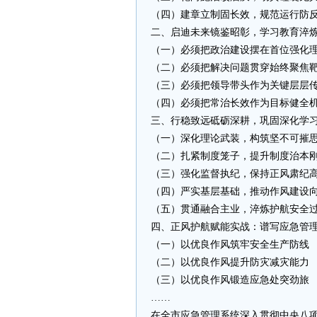
（四）建章立制固长效，规范运行防
二、启迪未来镜鉴昭彰，学习教育淬
（一）必须把政治建设摆在首位强化
（二）必须把解决问题贯穿始终聚焦
（三）必须把领导带头作为关键层层
（四）必须把常治长效作为目标健全
三、行稳致远砥砺深耕，巩固深化学
（一）深化理论武装，构筑坚不可摧
（二）扎紧制度笼子，提升制度治本
（三）强化监督执纪，保持正风肃纪
（四）严实基层基础，推动作风建设
（五）贯通融合主业，淬炼护航安全
四、正风护航赋能实战：谱写应急管
（一）以优良作风筑牢安全生产防线
（二）以优良作风提升防灾减灾能力
（三）以优良作风锻造应急处突劲旅
……
在全市应急管理系统深入贯彻中央八