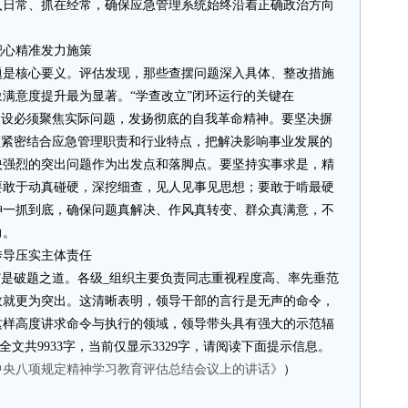
入日常、抓在经常，确保应急管理系统始终沿着正确政治方向
靶心精准发力施策
题是核心要义。评估发现，那些查摆问题深入具体、整改措施
满意度提升最为显著。“学查改立”闭环运行的关键在
建设必须聚焦实际问题，发扬彻底的自我革命精神。要坚决摒
须紧密结合应急管理职责和行业特点，把解决影响事业发展的
映强烈的突出问题作为出发点和落脚点。要坚持实事求是，精
要敢于动真碰硬，深挖细查，见人见事见思想；要敢于啃最硬
神一抓到底，确保问题真解决、作风真转变、群众真满意，不
力。
传导压实主体责任
”是破题之道。各级_组织主要负责同志重视程度高、率先垂范
效就更为突出。这清晰表明，领导干部的言行是无声的命令，
这样高度讲求命令与执行的领域，领导带头具有强大的示范辐
全文共9933字，当前仅显示3329字，请阅读下面提示信息。
中央八项规定精神学习教育评估总结会议上的讲话》
）