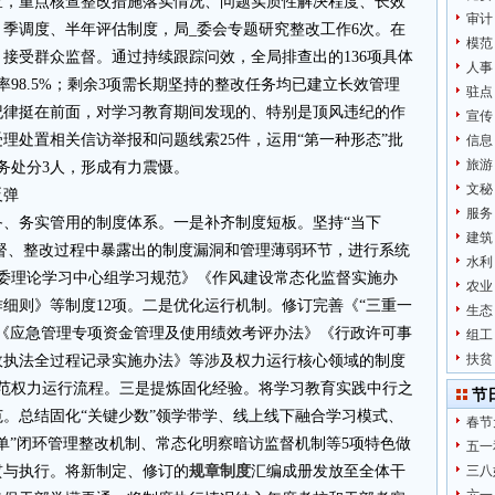
查，重点核查整改措施落实情况、问题实质性解决程度、长效
审计
季调度、半年评估制度，局_委会专题研究整改工作6次。在
模范
，接受群众监督。通过持续跟踪问效，全局排查出的136项具体
人事
率98.5%；剩余3项需长期坚持的整改任务均已建立长效管理
驻点
纪律挺在前面，对学习教育期间发现的、特别是顶风违纪的作
宣传
理处置相关信访举报和问题线索25件，运用“第一种形态”批
信息
旅游
政务处分3人，形成有力震慑。
文秘
反弹
服务
、务实管用的制度体系。一是补齐制度短板。坚持“当下
建筑
监督、整改过程中暴露出的制度漏洞和管理薄弱环节，进行系统
水利
_委理论学习中心组学习规范》《作风建设常态化监督实施办
农业
细则》等制度12项。二是优化运行机制。修订完善《“三重一
生态
《应急管理专项资金管理及使用绩效考评办法》《行政许可事
组工
扶贫
政执法全过程记录实施办法》等涉及权力运行核心领域的制度
规范权力运行流程。三是提炼固化经验。将学习教育实践中行之
节
。总结固化“关键少数”领学带学、线上线下融合学习模式、
春节
单”闭环管理整改机制、常态化明察暗访监督机制等5项特色做
五一
贯与执行。将新制定、修订的
规章制度
汇编成册发放至全体干
三八