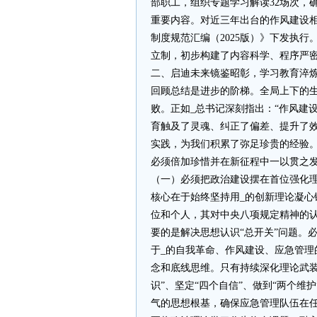
部职工，组织专题学习解读32场次，
重要内容。对近三年出台的作风建设相
制度规范汇编（2025版）》下发执
立制，初步构建了内容科学、程序严
二、启迪未来镜鉴昭彰，学习教育淬
回顾总结是进步的阶梯。全局上下的
败。正如_总书记深刻指出：“作风建
育触及了灵魂、纠正了偏差、提升了
实践，为我们积累了弥足珍贵的经验
必须倍加珍惜并在新征程中一以贯之
（一）必须把政治建设摆在首位强化
核心在于始终坚持用_的创新理论凝
位和个人，其对中央八项规定精神的
要的是解决思想认识“总开关”问题。
于_的自我革命、作风建设、应急管
念和底线思维。只有持续深化理论武装
识”、坚定“四个自信”、做到“两个
气的思想根基，确保应急管理队伍在