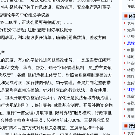
评估
，特别是总书记关于作风建设、应急管理、
安全生产
系列重要
委理论学习中心组必学议题
体
4.cn省略1186字，正式会员可完整阅读）……
党务
分
(积分可提现)
注册
登陆
用订单找账号
党课
组织
体问题表现，列出整改责任清单，确保问题底数清、整改方向
思想
申报
真章
悼词
决的态度、有力的举措推进问题整改销号。一是压实责任闭环
毕业
清单和“交办、承办、督办、销号”闭环管理机制。局_委主要领
转正
岗双责”，各级_组织承担主体责任。对照台账逐项制定整改方
统战
人和完成时限，实行挂图作战、销号管理。全局共制定整改措
宣传
述职
个。二是聚焦痛点精准整治。针对排查出的行政执法、资金使用、
规章
题，组织开展专项整治行动4个。深化应急执法领域专项治理，
会议
法行为规范指引》，修订完善_裁量基准制度。开展补助资金物
季度
元。推行“一窗受理+并联审批+限时办结”服务模式，行政审批
开幕
简合并督查检查考核事项，较整治前减少30%。三是强化监督
行
采取“四不两直”方式对局机关各科室、直属单位和**个县
党委