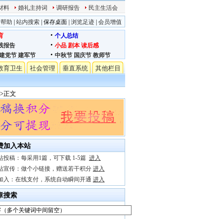
材料
婚礼主持词
调研报告
民主生活会
站帮助
|
站内搜索
|
保存桌面
|
浏览足迹
|
会员增值
育
个人总结
践报告
小品
剧本
读后感
建党节
建军节
中秋节
国庆节
教师节
教育卫生
社会管理
垂直系统
其他栏目
>>正文
费加入本站
站投稿：每采用1篇，可下载 1-5篇
进入
站宣传：做个小链接，赠送若干积分
进入
加入：在线支付，系统自动瞬间开通
进入
章搜索