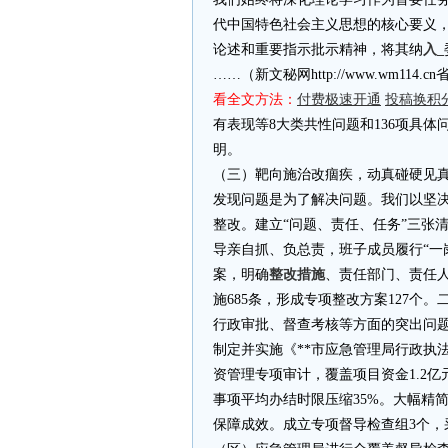
代中国特色社会主义思想的核心要义
论述和重要指示批示精神，将其纳
入_
……（新文秘网http://www.wm11
看全文方法：
付费极速开通
投稿换积
有表现等8大类共性问题和136项具
明。
（三）靶向施治改痼疾，动真碰硬见
发现问题是为了解决问题。我们以坚
整改。建立“问题、责任、任务”三张
导亲自抓、负总责，班子成员履行“一
案，明确
整改措施
、责任部门、责任
施685条，形成专项整改方案127
行政审批、督查考核等方面的突出问
制定并实施《**市应急管理局行政执
资管理专项审计，覆盖项目资金1.2亿
事项平均办结时限压缩35%。大幅精
保障成效。成立专项督导检查组3个，