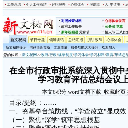
工作总结
个人工作总结
述职报告
心得体会
演讲稿
入_申请书
对照检查材料
心得体会发言
政府工作报告
公务员
党章
新年祝福语
元宵节
情人节
三八妇
新文秘网
节日专题
领导讲话
总结汇报
演讲致辞
心得体会
新文秘网提示：网站全新改版，文章质量、服务功能大大提升！欢迎加入
您的位置：
新文秘网
>>
政府
/
行政
/
规章制度
/
学习体会
/
学习材料
/
教育
/
年终总
在全市行政审批系统深入贯彻中
学习教育评估总结会议
本文
8
积分
word文档下载
收藏此页
目录/提纲：……
一、夯基垒台筑防线，“学查改立”显成效
（一）聚焦“深学”筑牢思想根基