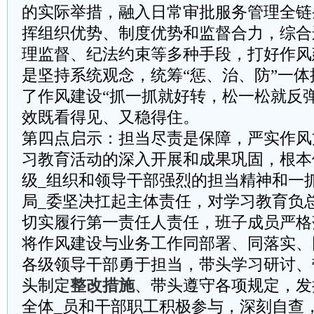
的实际举措，融入日常审批服务管理全链
挥组织优势、制度优势和监督合力，综合
理监督、纪法约束等多种手段，打好作风
是坚持系统观念，统筹“惩、治、防”一
了作风建设“抓一抓就好转，松一松就反
效既看得见、又稳得住。
第四点启示：担当尽责是保障，严实作风
习教育活动的深入开展和成果巩固，根本
级_组织和领导干部强烈的担当精神和一
局_委坚决扛起主体责任，对学习教育负
切实履行第一责任人责任，班子成员严格
将作风建设与业务工作同部署、同落实、
各级领导干部勇于担当，带头学习研讨、
头制定
整改措施
、带头遵守各项规定，发
全体_员和干部职工积极参与，深刻自查