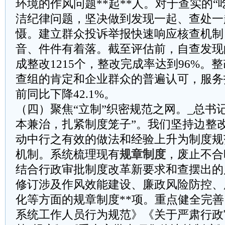
环境的作风问题**起**人。对于查实的“
洁纪律问题，坚决做到发现一起、查处一
慑。建立群众投诉举报快速响应核查机制
音、件件有着落。截至评估前，自查发现的
成整改1215个，整改完成率达到96%。
查组的肯定和企业群众的普遍认可，服务
前同比下降42.1%。
（四）聚焦“立制”织密规范之网。_总书
本兼治，扎紧制度笼子”。我们坚持边整
动中行之有效的做法和经验上升为制度规
机制。系统梳理现有
规章制度
，废止不合
结合行政审批制度改革新要求和查摆出的
修订涉及作风效能建设、廉政风险防控、
化等方面的规章制度**项。重点健全完善
系统工作人员行为规范》《关于严肃行政