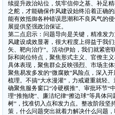
续提升政治站位，筑牢信仰之基、补足精
之舵，才能确保作风建设始终沿着正确的
能有效抵御各种错误思潮和不良风气的侵
展提供坚强政治保证。
第二点启示：问题导向是关键，精准发力
风建设成效显著，很大程度上得益于我们
矢、靶向治疗”。活动伊始，我们就紧密
际和岗位特点，聚焦形式主义、官僚主义
具体表现，聚焦群众反映强烈、市场主体
聚焦易发多发的“微腐败”风险点，深入
梳理。不搞“大水漫灌”，力戒避重就轻
确聚焦服务窗口“冷硬横推”、审批环节“
理“推拖绕”、廉洁纪律“擦边球”等具体问
树”，找准切入点和发力点。整改阶段坚
策，什么问题突出就着力解决什么问题，