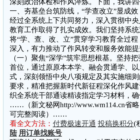
深刻政治体检和作风淬炼。下面，我讲四
一、夯基垒台筑防线，“学查改立”显成效
经过全系统上下共同努力，深入贯彻中央
教育工作取得了扎实成效。我们坚持系统
将“学、查、改、立”贯穿学习教育全过
深入，有力推动了作风转变和服务效能提
（一）聚焦“深学”筑牢思想根基。坚持
首位，通过原原本本学、融会贯通学、以
式，深刻领悟中央八项规定及其实施细则
要求，精准把握新时代新征程深化作风建
织全系统干部通读精读指定学习材料，确
……（新文秘网http://www.wm114.cn
可完整阅读）……
看全文方法：
付费极速开通
投稿换积分
(
陆
用订单找账号