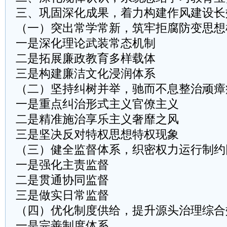
三、巩固深化成果，着力构建作风建设长
（一）突出常学常新，筑牢拒腐防变思想
一是深化理论武装常态机制
二是拓展廉政教育多样载体
三是构建廉洁文化浸润体系
（二）坚持纠树并举，驰而不息整治顽瘴
一是重点纠治形式主义官僚主义
二是精准施治享乐主义奢靡之风
三是坚决反对特权思想特权现象
（三）健全监督体系，织密权力运行制约
一是强化主责监督
二是贯通协同监督
三是做实日常监督
（四）优化制度供给，提升源头治理综合
一是完善制度体系