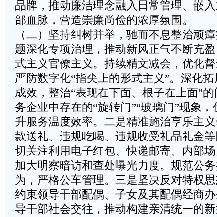
品牌，推动廉洁理念融入日常管理、嵌入
部血脉，营造崇廉尚俭的浓厚氛围。
（二）坚持纠树并举，驰而不息整治顽瘴
题深化专项治理，推动新风正气不断充盈
式主义官僚主义。持续精文减会，优化督
严防数字化“指尖上的形式主义”。深化
成效，整治“表现在下面、根子在上面”
务企业中存在的“旋转门”“玻璃门”现象
升服务温度效率。二是精准施治享乐主义
款送礼、违规吃喝、违规收受礼品礼金等
切关注利用电子红包、快递邮寄、内部场
加大明察暗访和查处曝光力度。规范公务
为，严格公车管理。三是坚决反对特权思
约束领导干部配偶、子女及其配偶经商办
导干部社会交往，推动构建亲清统一的新