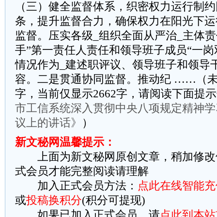
（三）健全监督体系，织密权力运行制约
条，提升监督合力，确保权力在阳光下运
监督。压实各级_组织全面从严治_主体责
手”第一责任人责任和领导班子成员“一岗
情况作为_建述职评议、领导班子和领导
容。二是贯通协同监督。推动纪 ……（未完
字，当前仅显示2662字，请阅读下面提
市工信系统深入贯彻中央八项规定精神学
议上的讲话》
）
新文秘网温馨提示：
上面为新文秘网原创文章，稍加修改
式会员才能完整阅读请理解
加入正式会员方法：
点此在线智能充
或
投稿换积分
(积分可提现)
如果已加入正式会员，请
点此到本站