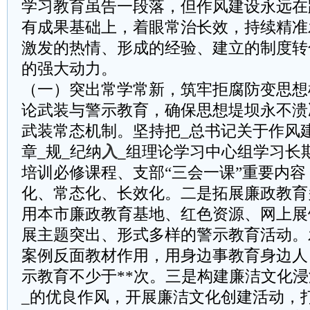
学习教育虽告一段落，但作风建设永远在
有成果基础上，着眼常治长效，持续精准
激发的热情、形成的经验、建立的制度转
的强大动力。
（一）突出常学常新，筑牢拒腐防变思想
论武装与警示教育，确保思想堤坝永不溃
武装常态机制。坚持把_总书记关于作风
章_规_纪纳
入_
组理论学习中心组学习长
培训必修课程、支部“三会一课”重要内
化、常态化、长效化。二是拓展廉政教育
用本市廉政教育基地、红色资源、网上展
展主题突出、形式多样的警示教育活动。
案例反面教材作用，用身边事教育身边人
示教育不少于**次。三是构建廉洁文化
_的优良作风，开展廉洁文化创建活动，打