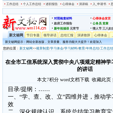
工作总结
个人工作总结
述职报告
心得体会
演讲稿
入_申请书
对照检查材料
心得体会发言
政府工作报告
公务员
党章
新年祝福语
元宵节
情人节
三八妇
新文秘网
节日专题
领导讲话
总结汇报
演讲致辞
心得体会
新文秘网提示：网站全新改版，文章质量、服务功能大大提升！欢迎加入
您的位置：
新文秘网
>>
规章制度
/
学习体会
/
学习材料
/
教育
/
年终总结
/
工作总
在全市工信系统深入贯彻中央八项规定精神学
的讲话
本文
7
积分
word文档下载
收藏此页
目录/提纲：……
一、“学、查、改、立”四维并进，推动
效
二、深化规律认识，系统总结学习教育宝