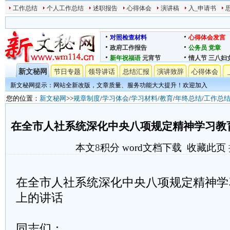
工作总结
个人工作总结
述职报告
心得体会
演讲稿
入_申请书
对照检查材料
心得体会发言
政府工作报告
公务员
党章
新年祝福语
元宵节
情人节
三八妇
新文秘网
节日专题
领导讲话
总结汇报
演讲致辞
心得体会
新文秘网提示：网站全新改版，文章质量、服务功能大大提升！欢迎加入
您的位置：
新文秘网
>>
规章制度
/
学习体会
/
学习材料
/
教育
/
年终总结
/
工作总
在全市人社系统深化中央八项规定精神学习教
本文
8
积分
word文档下载
收藏此页
在全市人社系统深化中央八项规定精神学
上的讲话
同志们：