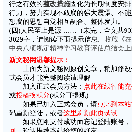
行之有效的
整改措施
固化为长期制度安排
行力，努力实现不敢腐的强大震慑、不能
想腐的思想自觉相互融合、整体发力。
(四)人民至上是源 ……（未完，全文共9
3029字，请阅读下面提示信息。
收藏《在
中央八项规定精神学习教育评估总结会上
新文秘网温馨提示：
上面为新文秘网原创文章，稍加修改
式会员才能完整阅读请理解
加入正式会员方法：
点此在线智能充
或
投稿换积分
(积分可提现)
如果已加入正式会员，请
点此到本站
码重新登陆，或者
这里刷新此页试试
如果您刚支付成功而忘记登陆账号，
回
。欢迎推荐本站给您的好友