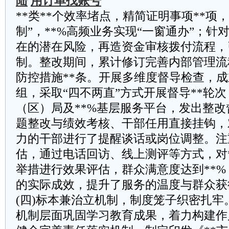
陆
用订单找账号
**类**个效率堵点，精简证明事项**项
制”，**%高频业务实现“一窗通办”；针
在的潜在风险，再造资金审核拨付流程，
制。整改期间，累计修订完善内部管理流
防控措施**条。开展多维度督导检查，
组，采取“四不两直”方式开展督导**轮
（区）局及**%基层服务平台，发出整改
题整改与绩效考核、干部任用直接挂钩，
力的干部进行了提醒谈话或岗位调整。注
估，通过电话回访、线上测评等方式，对
举措进行效果评估，群众满意度达到**
的实际成效，提升了服务的温度与群众获
(四)标本兼治立机制，制度笼子织密扎牢
机制层面巩固学习教育成果，着力构建作