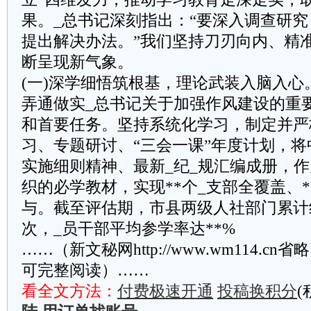
果。_总书记深刻指出：“要深入调查研
提出解决办法。”我们坚持刀刃向内、精
断呈现新气象。
(一)深学细悟筑根基，理论武装入脑入心
弄通做实_总书记关于加强作风建设的重
和首要任务。坚持系统化学习，制定并严
习、专题研讨、“三会一课”年度计划，将
实施细则精神、最新_纪_规汇编成册，作
织的必学教材，实现**个_支部全覆盖、*
与。截至评估期，市县两级人社部门累计
次，_员干部平均参学率达**%
……（新文秘网http://www.wm114.cn
可完整阅读）……
看全文方法：
付费极速开通
投稿换积分
(