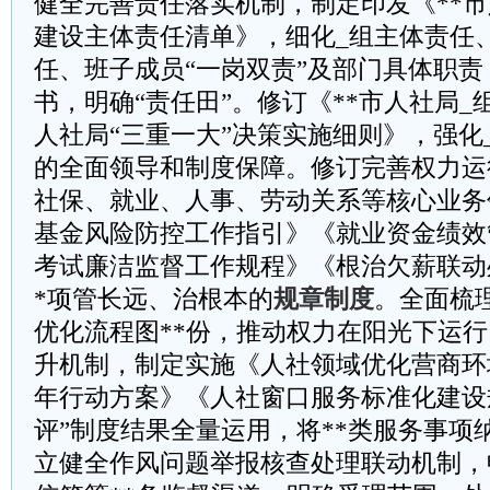
健全完善责任落实机制，制定印发《**
建设主体责任清单》，细化_组主体责任
任、班子成员“一岗双责”及部门具体职
书，明确“责任田”。修订《**市人社局_
人社局“三重一大”决策实施细则》，强化
的全面领导和制度保障。修订完善权力运
社保、就业、人事、劳动关系等核心业务
基金风险防控工作指引》《就业资金绩效
考试廉洁监督工作规程》《根治欠薪联动
*项管长远、治根本的
规章制度
。全面梳
优化流程图**份，推动权力在阳光下运
升机制，制定实施《人社领域优化营商环
年行动方案》《人社窗口服务标准化建设
评”制度结果全量运用，将**类服务事项
立健全作风问题举报核查处理联动机制，