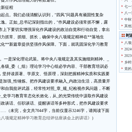
、提升作风治理能力的有效途径。
六一
七一
设新征程
八一
起点。我们必须清醒认识到，“四风”问题具有顽固性复杂
中秋
逸。正如_总书记深刻指出的，“作风建设必须常抓不懈，露
其他
市上下要切实增强深化作风建设的政治自觉和行动自觉，拿出
时
力抓常、抓细、抓长，确保中央八项规定精神在**落地生
八项
化**新篇章提供坚强作风保障。下面，就巩固深化学习教育
20
20
基。一是深化理论武装。将中央八项规定及其实施细则精神、_
乡村
各级_委（_组）理论学习中心组必学内容、干部教育培训必
党的
题，坚持读原著、学原文、悟原理，深刻把握精神实质和实践要
是加强_性锤炼。把作风建设要求融
入_
内政治生活，高质量开
和自我批评武器，经常性对照_章_规_纪检视作风问题，不断
_史学习教育常态化长效化，从_的光荣传统中汲取作风建设
廉政谈话、任职谈话、提醒谈话等多种形式，把作风建设要求
…（未完，全文共7044字，当前仅显示3246字，请阅读下面
央八项规定精神学习教育总结评估座谈会上的讲话》
）