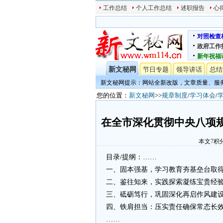
工作总结
个人工作总结
述职报告
心
对照检查
政府工作
新年祝福
新文秘网
节日专题
领导讲话
总结
新文秘网提示：网站全新改版，文章质量、服
您的位置：
新文秘网
>>
规章制度
/
学习体会
/
在全市深化贯彻中央八项
本文
7
积
目录/提纲：……
一、固本强基，学习教育夯基垒台取
二、鉴往知来，实践探索凝练宝贵经
三、砥砺笃行，巩固深化再启作风建
四、铁肩担当：压实责任确保常态长
……