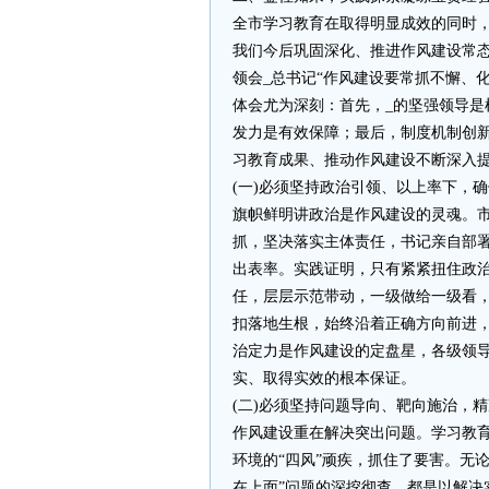
全市学习教育在取得明显成效的同时
我们今后巩固深化、推进作风建设常
领会_总书记“作风建设要常抓不懈、
体会尤为深刻：首先，_的坚强领导
发力是有效保障；最后，制度机制创
习教育成果、推动作风建设不断深入
(一)必须坚持政治引领、以上率下，
旗帜鲜明讲政治是作风建设的灵魂。
抓，坚决落实主体责任，书记亲自部署
出表率。实践证明，只有紧紧扭住政治
任，层层示范带动，一级做给一级看，
扣落地生根，始终沿着正确方向前进
治定力是作风建设的定盘星，各级领
实、取得实效的根本保证。
(二)必须坚持问题导向、靶向施治，
作风建设重在解决突出问题。学习教
环境的“四风”顽疾，抓住了要害。无
在上面”问题的深挖彻查，都是以解决