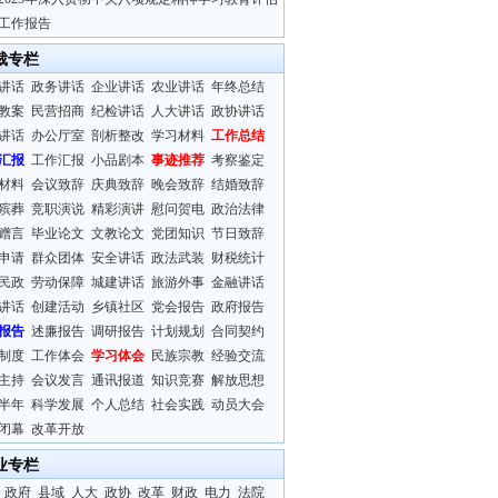
工作报告
裁专栏
讲话
政务讲话
企业讲话
农业讲话
年终总结
教案
民营招商
纪检讲话
人大讲话
政协讲话
讲话
办公厅室
剖析整改
学习材料
工作总结
汇报
工作汇报
小品剧本
事迹推荐
考察鉴定
材料
会议致辞
庆典致辞
晚会致辞
结婚致辞
殡葬
竞职演说
精彩演讲
慰问贺电
政治法律
赠言
毕业论文
文教论文
党团知识
节日致辞
申请
群众团体
安全讲话
政法武装
财税统计
民政
劳动保障
城建讲话
旅游外事
金融讲话
讲话
创建活动
乡镇社区
党会报告
政府报告
报告
述廉报告
调研报告
计划规划
合同契约
制度
工作体会
学习体会
民族宗教
经验交流
主持
会议发言
通讯报道
知识竞赛
解放思想
半年
科学发展
个人总结
社会实践
动员大会
闭幕
改革开放
业专栏
政府
县域
人大
政协
改革
财政
电力
法院