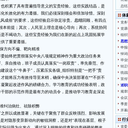
，也积累了具有普遍指导意义的宝贵经验。这些实践结晶，是
总结
态化长效化的有力遵循。我们必须深刻领会和倍加珍惜。深刻
体
化风成俗”的要求，这些经验启示弥足珍贵。
总结
回顾，有四点
党务
是根本前提；其次，人民至上理念是核心导向；再次，系统协同
党课
新是不竭动力。这些宝贵经验为我们在新的起点上巩固拓展学
组织
思想
提供了重要遵循。
申报
确保方向不偏、靶向精准
悼词
市委始终把贯彻落实中央八项规定精神作为重大政治任务来
毕业
、亲自推动，班子成员认真落实“一岗双责”，率先垂范、作
转正
建设这个“牛鼻子”，压紧压实各级_组织特别是“一把手”责
统战
才能将压力有效传导至末梢，确保中央决策部署在**不折不
宣传
，凝聚起改进作风的磅礴合力。学习教育的成功经验表明，政
述职
规章
导干部的示范作用是最有力的动员令，是推动学习教育走深走
会议
季度
精准纠治病灶、祛除积弊
开幕
育之所以成效显著，关键在于聚焦了群众反映强烈、影响发展
行
论是对隐形变异新动向的敏锐洞察，还是对“表现在基层、根子
党委
实际问题为出发点。通过深入细致的排查和动真碰硬的整改，