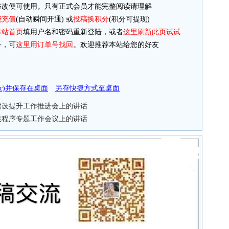
改便可使用。只有正式会员才能完整阅读请理解
能充值
(自动瞬间开通) 或
投稿换积分
(积分可提现)
本站首页
填用户名和密码重新登陆，或者
这里刷新此页试试
，可
这里用订单号找回
。欢迎推荐本站给您的好友
doc)并保存在桌面
另存快捷方式至桌面
建设提升工作推进会上的讲话
决策程序专题工作会议上的讲话