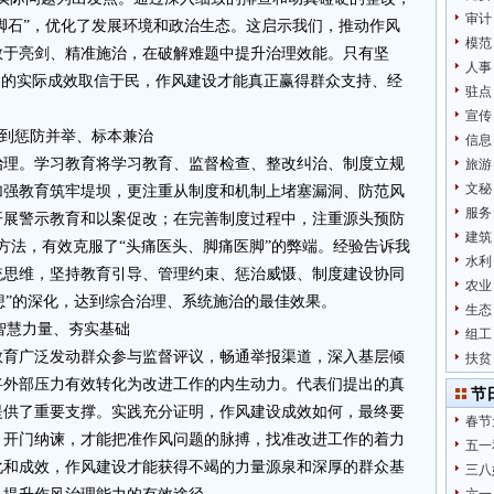
审计
绊脚石”，优化了发展环境和政治生态。这启示我们，推动作风
模范
敢于亮剑、精准施治，在破解难题中提升治理效能。只有坚
人事
题的实际成效取信于民，作风建设才能真正赢得群众支持、经
驻点
宣传
做到惩防并举、标本兼治
信息
治理。学习教育将学习教育、监督检查、整改纠治、制度立规
旅游
文秘
加强教育筑牢堤坝，更注重从制度和机制上堵塞漏洞、防范风
服务
开展警示教育和以案促改；在完善制度过程中，注重源头预防
建筑
方法，有效克服了“头痛医头、脚痛医脚”的弊端。经验告诉我
水利
统思维，坚持教育引导、管理约束、惩治威慑、制度建设协同
农业
不想”的深化，达到综合治理、系统施治的最佳效果。
生态
聚智慧力量、夯实基础
组工
教育广泛发动群众参与监督评议，畅通举报渠道，深入基层倾
扶贫
将外部压力有效转化为改进工作的内生动力。代表们提出的真
节
提供了重要支撑。实践充分证明，作风建设成效如何，最终要
春节
、开门纳谏，才能把准作风问题的脉搏，找准改进工作的着力
五一
化和成效，作风建设才能获得不竭的力量源泉和深厚的群众基
三八