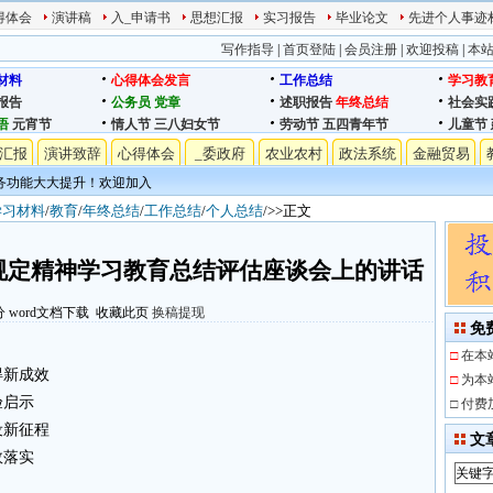
得体会
演讲稿
入_申请书
思想汇报
实习报告
毕业论文
先进个人事迹
写作指导
|
首页登陆
|
会员注册
|
欢迎投稿
|
本
材料
心得体会发言
工作总结
学习教
报告
公务员
党章
述职报告
年终总结
社会实
语
元宵节
情人节
三八妇女节
劳动节
五四青年节
儿童节
汇报
演讲致辞
心得体会
_委政府
农业农村
政法系统
金融贸易
务功能大大提升！欢迎加入
学习材料
/
教育
/
年终总结
/
工作总结
/
个人总结
/>>正文
规定精神学习教育总结评估座谈会上的讲话
分
word文档下载
收藏此页
换稿提现
免
□
在本
得新成效
□
为本
验启示
□
付费
设新征程
文
效落实