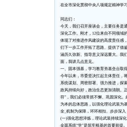
在全市深化贯彻中央八项规定精神学
同志们：
今天，我们召开座谈会，主要任务是
深化工作。刚才，12位来自不同领域
体现了对推进作风建设的高度责任感，
们下一步工作开拓了思路、提供了借
涵历久弥新、指导意义深远重大。我
面，我讲几点意见。
一、固本强基，学习教育夯基垒台取
今年以来，市委坚决扛起主体责任，将
系统谋划、周密部署、强力推进，探索
政风持续向好，政治生态更加清朗。正
符”，我们必须常抓不懈、巩固深化。
为本的总体思路，以强化理论武装为
全_机制为保障，环环相扣、步步深入
(一)强化思想淬炼，理论武装持续深化
全面系统“学”是筑牢根基的首要前提