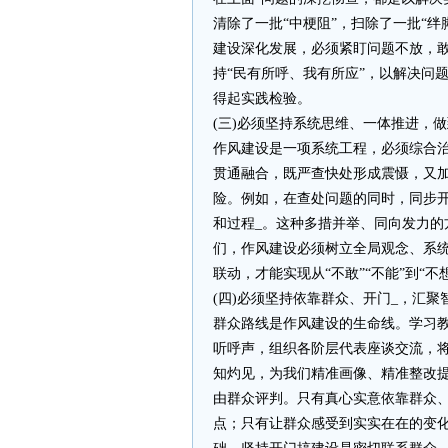
清除了一批“中梗阻”，扫除了一批“
建设深化发展，必须紧盯问题不放，
持“民有所呼、我有所应”，以解决问
得起实践检验。
(三)必须坚持系统思维、一体推进，
作风建设是一项系统工程，必须综合
贯通融合，既严查快处形成震慑，又
险。例如，在查处问题的同时，同步
和过程_。这种多措并举、同向发力的
们，作风建设必须树立全局观念、系
联动，才能实现从“不敢”“不能”到“
(四)必须坚持依靠群众、开门_，汇
群众路线是作风建设的生命线。学习
听呼声，组织各阶层代表座谈交流，
知灼见，为我们精准画像、精准整改
由群众评判。只有真心实意依靠群众
点；只有让群众感受到实实在在的变