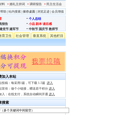
材料
婚礼主持词
调研报告
民主生活会
站帮助
|
站内搜索
|
保存桌面
|
浏览足迹
|
会员增值
育
个人总结
践报告
小品
剧本
读后感
建党节
建军节
中秋节
国庆节
教师节
教育卫生
社会管理
垂直系统
其他栏目
费加入本站
站投稿：每采用1篇，可下载 1-5篇
进入
站宣传：做个小链接，赠送若干积分
进入
加入：在线支付，系统自动瞬间开通
进入
章搜索