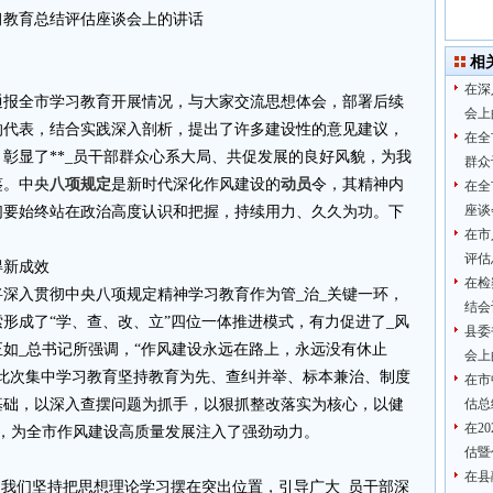
习教育总结评估座谈会上的讲话
相
在深
通报全市学习教育开展情况，与大家交流思想体会，部署后续
会上
的代表，结合实践深入剖析，提出了许多建设性的意见建议，
在全
彰显了**_员干部群众心系大局、共促发展的良好风貌，为我
群众
鉴。中央
八项规定
是新时代深化作风建设的
动员
令，其精神内
在全
座谈
们要始终站在政治高度认识和把握，持续用力、久久为功。下
在市
评估
得新成效
在检
深入贯彻中央八项规定精神学习教育作为管_治_关键一环，
结会
形成了“学、查、改、立”四位一体推进模式，有力促进了_风
县委
如_总书记所强调，“作风建设永远在路上，永远没有休止
会上
此次集中学习教育坚持教育为先、查纠并举、标本兼治、制度
在市
基础，以深入查摆问题为抓手，以狠抓整改落实为核心，以健
估总
在2
，为全市作风建设高质量发展注入了强劲动力。
估暨
在县
。我们坚持把思想理论学习摆在突出位置，引导广大_员干部深