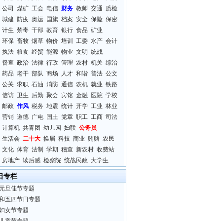
公司
煤矿
工会
电信
财务
教师
交通
质检
城建
防疫
奥运
国旗
档案
安全
保险
保密
计生
禁毒
干部
教育
银行
食品
矿业
环保
畜牧
烟草
物价
培训
工委
水产
会计
执法
粮食
经贸
能源
物业
文明
统战
督查
政治
法律
行政
管理
农村
机关
综治
药品
老干
部队
商场
人才
和谐
普法
公文
公关
求职
石油
消防
通信
农机
就业
铁路
信访
卫生
后勤
聚会
宾馆
金融
医院
学校
邮政
作风
税务
地震
统计
开学
工业
林业
营销
道德
广电
国土
党章
职工
工商
司法
计算机
共青团
幼儿园
妇联
公务员
生活会
二十大
换届
科技
商业
贿赂
农民
文化
体育
法制
学期
稽查
新农村
收费站
房地产
读后感
检察院
统战民政
大学生
日专栏
元旦佳节专题
和五四节日专题
妇女节专题