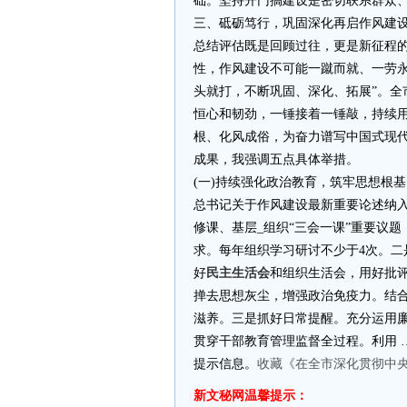
础。坚持开门搞建设是密切联系群众
三、砥砺笃行，巩固深化再启作风建
总结评估既是回顾过往，更是新征程的
性，作风建设不可能一蹴而就、一劳永
头就打，不断巩固、深化、拓展”。全
恒心和韧劲，一锤接着一锤敲，持续用
根、化风成俗，为奋力谱写中国式现代
成果，我强调五点具体举措。
(一)持续强化政治教育，筑牢思想根
总书记关于作风建设最新重要论述纳入
修课、基层_组织“三会一课”重要议
求。每年组织学习研讨不少于4次。二
好
民主生活会
和组织生活会，用好批评
掸去思想灰尘，增强政治免疫力。结合
滋养。三是抓好日常提醒。充分运用
贯穿干部教育管理监督全过程。利用 …
提示信息。
收藏《在全市深化贯彻中
新文秘网温馨提示：