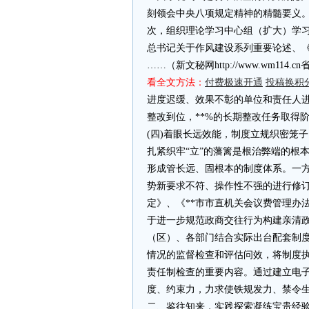
刻领会中央八项规定精神的精髓要义。
次，组织理论学习中心组（扩大）学习
总书记关于作风建设系列重要论述、《
……（新文秘网http://www.wm11
看全文方法：
付费极速开通
投稿换积
进度迟缓、效果不彰的单位和责任人进
整改到位，**%的长期整改任务取得
(四)着眼长远效能，制度立规织密笼子
扎紧织牢“立”的藩篱是根治弊端的根
形成管长远、固根本的制度体系。一
势新要求不符、操作性不强的进行修订
定》、《**市市直机关会议费管理办
于进一步规范政商交往行为构建亲清政
（区）、各部门结合实际出台配套制度
情况的监督检查和评估问效，将制度
责任制检查的重要内容。通过建立电
度、约束力，力求使铁规发力、禁令
二、鉴往知来，实践探索凝练宝贵经