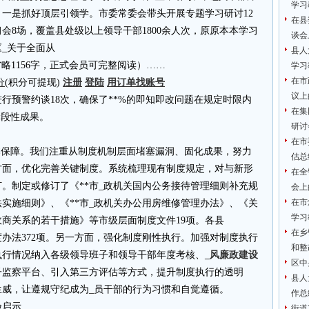
学习
一是抓好顶层引领学。市委常委会带头开展专题学习研讨12
在县
会8场，覆盖县处级以上领导干部1800余人次，原原本本学习
谈会
_关于全面从
县人
4.cn省略1156字，正式会员可完整阅读）……
学习
在市
分
(积分可提现)
注册
登陆
用订单找账号
议上
行预警约谈18次，确保了**%的即知即改问题在规定时限内
在集
阶段性成果。
研讨
在市
本保障。我们注重从制度机制层面堵塞漏洞、固化成果，努力
估总
方面，优化完善关键制度。系统梳理现有制度规定，对与新形
在全
。制定或修订了《**市_政机关国内公务接待管理细则补充规
会上
在市
法实施细则》、《**市_政机关办公用房维修管理办法》、《关
学习
商关系的若干措施》等市级层面制度文件19项。各县
在乡
办法372项。另一方面，强化制度刚性执行。加强对制度执行
和整
执行情况纳入各级领导班子和领导干部年度考核、
_风廉政建设
区中
子监察平台、引入第三方评估等方式，提升制度执行的透明
县人
生威，让遵规守纪成为_员干部的行为习惯和自觉遵循。
作总
验启示
街道