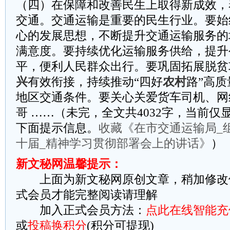
（四）在保障和改善民生上取得新成效，
交通。交通运输是重要的民生行业。要始
心的发展思想，不断提升交通运输服务的
满意度。要持续优化运输服务供给，提升
平，便利人民群众出行。要巩固拓展脱贫
兴
有效衔接，持续推动“四好
农村
路”高
地区交通条件。要关心关爱货车司机、网
哥 ……（未完，全文共4032字，当前仅显
下面提示信息。
收藏《在市交通运输局_
十届_精神学习贯彻部署会上的讲话》
）
新文秘网温馨提示：
上面为新文秘网原创文章，稍加修改
式会员才能完整阅读请理解
加入正式会员方法：
点此在线智能充
或
投稿换积分
(积分可提现)