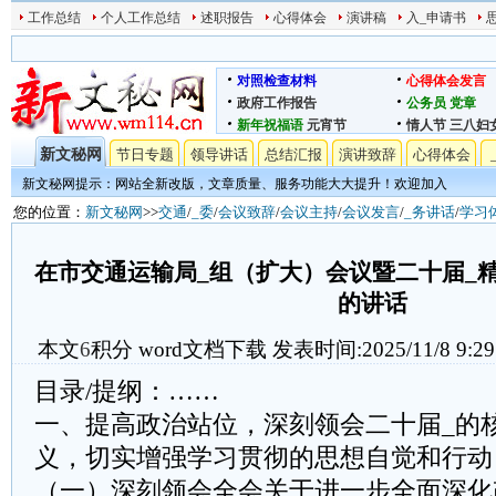
工作总结
个人工作总结
述职报告
心得体会
演讲稿
入_申请书
对照检查材料
心得体会发言
政府工作报告
公务员
党章
新年祝福语
元宵节
情人节
三八妇
新文秘网
节日专题
领导讲话
总结汇报
演讲致辞
心得体会
新文秘网提示：网站全新改版，文章质量、服务功能大大提升！欢迎加入
您的位置：
新文秘网
>>
交通
/
_委
/
会议致辞
/
会议主持
/
会议发言
/
_务讲话
/
学习
在市交通运输局_组（扩大）会议暨二十届_
的讲话
本文
6
积分
word文档下载
发表时间:2025/11/8 9:29
目录/提纲：……
一、提高政治站位，深刻领会二十届_的
义，切实增强学习贯彻的思想自觉和行动
（一）深刻领会全会关于进一步全面深化