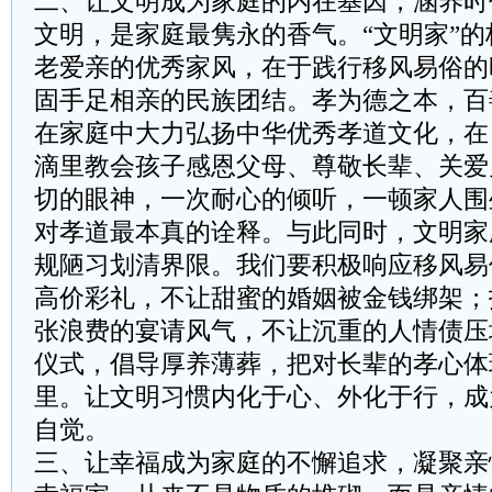
二、让文明成为家庭的内在基因，涵养时
文明，是家庭最隽永的香气。“文明家”
老爱亲的优秀家风，在于践行移风易俗的
固手足相亲的民族团结。孝为德之本，百
在家庭中大力弘扬中华优秀孝道文化，在
滴里教会孩子感恩父母、尊敬长辈、关爱
切的眼神，一次耐心的倾听，一顿家人围
对孝道最本真的诠释。与此同时，文明家
规陋习划清界限。我们要积极响应移风易
高价彩礼，不让甜蜜的婚姻被金钱绑架；
张浪费的宴请风气，不让沉重的人情债压
仪式，倡导厚养薄葬，把对长辈的孝心体
里。让文明习惯内化于心、外化于行，成
自觉。
三、让幸福成为家庭的不懈追求，凝聚亲