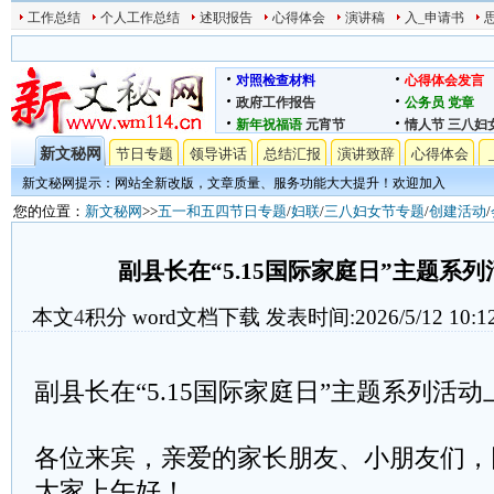
工作总结
个人工作总结
述职报告
心得体会
演讲稿
入_申请书
对照检查材料
心得体会发言
政府工作报告
公务员
党章
新年祝福语
元宵节
情人节
三八妇
新文秘网
节日专题
领导讲话
总结汇报
演讲致辞
心得体会
新文秘网提示：网站全新改版，文章质量、服务功能大大提升！欢迎加入
您的位置：
新文秘网
>>
五一和五四节日专题
/
妇联
/
三八妇女节专题
/
创建活动
/
副县长在“5.15国际家庭日”主题系
本文
4
积分
word文档下载
发表时间:2026/5/12 10:1
副县长在“5.15国际家庭日”主题系列活
各位来宾，亲爱的家长朋友、小朋友们，
大家上午好！