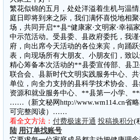
繁花似锦的五月，处处洋溢着生机与温情。在
庭日即将到来之际，我们满怀喜悦地相聚
场，共同开启**县“健康家·文明家·幸福
中示范活动。受县委、县政府委托，我谨
府，向出席今天活动的各位来宾，向踊跃
表，向现场所有大朋友、小朋友们，致以
精心筹备本次活动的**县委宣传部、县
联合会、县新时代文明实践服务中心、共
单位，向全力支持的县科学技术协会、县
资源和就业服务中心、**县第一小学、*
……（新文秘网http://www.wm114.cn
可完整阅读）……
看全文方法：
付费极速开通
投稿换积分
(
陆
用订单找账号
它要求每一位家庭成员都主动把健康理念