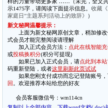
样的力量带动更多家 ……（未完，全文共
示1475字，请阅读下面提示信息。
收藏《
家庭日”主题系列活动上的致辞》
）
新文秘网温馨提示：
上面为新文秘网原创文章，稍加修改
式会员才能完整阅读请理解
加入正式会员方法：
点此在线智能充
或
投稿换积分
(积分可提现)
如果已加入正式会员，请
点此到本站
码重新登陆，或者
这里刷新此页试试
如果您刚支付成功而忘记登陆账号，
回
。欢迎推荐本站给您的好友
会员客服微信号：wm114cn
复制以上全部内容
下载word文档(.do