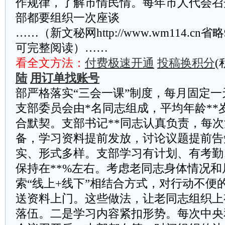
作规律，了解市情民情。每年市人代会召
部都要组织一次座谈
……（新文秘网http://www.wm114.cn
可完整阅读）……
看全文方法：
付费极速开通
投稿换积分
(
陆
用订单找账号
部严格落实“三会一课”制度，每月固定
支部委员会由*名同志组成，平均年龄**
合默契。支部书记**同志认真负责，每
备，学习资料提前发放，讨论议题提前告
实、形式多样。支部学习有计划、有考勤
保持在**%左右。考虑老同志身体情况
索“线上+线下”相结合方式，对行动不便
送资料上门。这些做法，让老同志组织上
落伍。二是学习内容紧扣形势。每次中央