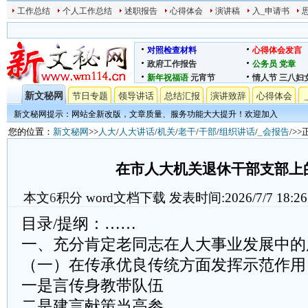
工作总结
个人工作总结
述职报告
心得体会
演讲稿
入_申请书
对照检查材料
心得体会发言
政府工作报告
公务员
党章
新年祝福语
元宵节
情人节
三八妇
新文秘网
节日专题
领导讲话
总结汇报
演讲致辞
心得体会
新文秘网提示：网站全新改版，文章质量、服务功能大大提升！欢迎加入
您的位置：
新文秘网
>>
人大
/
人大讲话
/
机关
/
老干
/
干部
/
组织讲话
/
_会报告
/>>
在市人大机关退休干部支部上
本文
6
积分
word文档下载
发表时间:2026/7/7 18:26
目录/提纲：……
一、充分肯定老同志在人大事业发展中的
（一）在传承优良传统方面发挥示范作用
一是言传身教带队伍
二是建言献策当高参