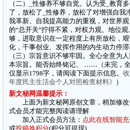
（二）_性修养不够自觉。认为受_教育
了，放松了_性修养，放松了对增强自我
我革新、自我提高能力的重视，对世界观
的“总开关”拧得不紧，对权力观、地位
够，进取意识在一定程度上有所放松，艰
化，干事创业、发挥作用的内生动力停滞
（三）宗旨意识不够牢固。全心全意为人
本宗旨。能否始终铭记、 ……（未完，全
仅显示1798字，请阅读下面提示信息。
收
年度民主生活会个人对照检查材料》
）
新文秘网温馨提示：
上面为新文秘网原创文章，稍加修改
式会员才能完整阅读请理解
加入正式会员方法：
点此在线智能充
或
投稿换积分
(积分可提现)