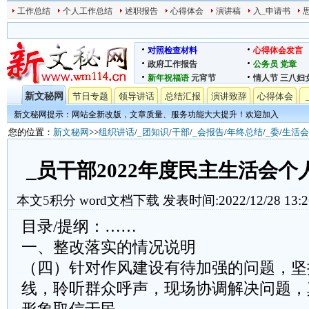
工作总结
个人工作总结
述职报告
心得体会
演讲稿
入_申请书
对照检查材料
心得体会发言
政府工作报告
公务员
党章
新年祝福语
元宵节
情人节
三八妇
新文秘网
节日专题
领导讲话
总结汇报
演讲致辞
心得体会
新文秘网提示：网站全新改版，文章质量、服务功能大大提升！欢迎加入
您的位置：
新文秘网
>>
组织讲话
/
_团知识
/
干部
/
_会报告
/
年终总结
/
_委
/
生活会
_员干部2022年度民主生活会
本文
5
积分
word文档下载
发表时间:2022/12/28 13:2
目录/提纲：……
一、整改落实的情况说明
（四）针对作风建设有待加强的问题，坚
线，聆听群众呼声，现场协调解决问题，