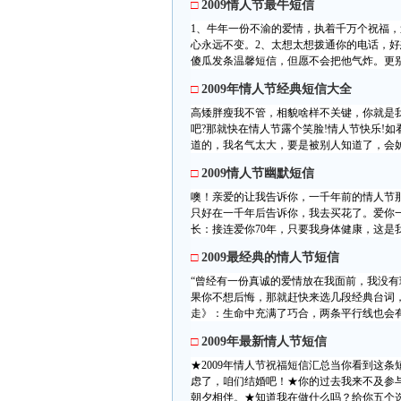
□
2009情人节最牛短信
1、牛年一份不渝的爱情，执着千万个祝福
心永远不变。2、太想太想拨通你的电话，
傻瓜发条温馨短信，但愿不会把他气炸。更别选
□
2009年情人节经典短信大全
高矮胖瘦我不管，相貌啥样不关键，你就是
吧?那就快在情人节露个笑脸!情人节快乐!
道的，我名气太大，要是被别人知道了，会妒
□
2009情人节幽默短信
噢！亲爱的让我告诉你，一千年前的情人节
只好在一千年后告诉你，我去买花了。爱你
长：接连爱你70年，只要我身体健康，这是
□
2009最经典的情人节短信
“曾经有一份真诚的爱情放在我面前，我没有
果你不想后悔，那就赶快来选几段经典台词，
走》：生命中充满了巧合，两条平行线也会有
□
2009年最新情人节短信
★2009年情人节祝福短信汇总当你看到这
虑了，咱们结婚吧！★你的过去我来不及参
朝夕相伴。★知道我在做什么吗？给你五个选择