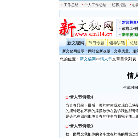
工作总结
个人工作总结
述职报告
心
对照检查
政府工作
新年祝福
新文秘网
节日专题
领导讲话
总结
新文秘网提示：网站全新改版，文章质量、服
您的位置：
新文秘网
>>
情人节
文章目录列表
情人
生成时间:20
□
情人节诗歌4
当青春只剩下最后一页的时候我发现自己快
的摆钟还在不停的摇摆放佛在告诉我他那青
是否也在回想那段青春的往事当我完全闭上眼
□
情人节诗歌3
捻一团思念我把你的名字放在灼热的唇齿边