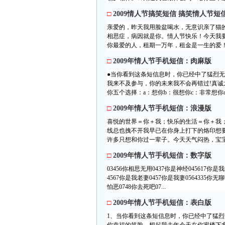
□
2009情人节搞笑短信 搞笑情人节短
亲爱的，昨天我用脸盆喝水，无意识亲了猫
相思症，病因就是你。情人节快乐！今天我要
你最爱的人，租期一万年，租金是一生的爱！
□
2009年情人节手机短信：肉麻版
●当你看到这条短信息时，你已经中了猛烈无
我来不及参与，你的未来我不会再错过!真诚
你五个选择：a：想你b：很想你c：非常想你d
□
2009年情人节手机短信：浪漫版
喜悦的世界＝你＋我；快乐的生活＝你＋我
线总也拽不开我早已在你身上打下的烙印想
许多只想和你过一辈子。今天天气闷热，宝宝
□
2009年情人节手机短信：数字版
03456你相思无用0437你是神经045617你是
4567你是我老妻0457你是我妻0564335你无
怕恶0748你去死吧07...
□
2009年情人节手机短信：表白版
1、当你看到这条短信息时，你已经中了猛烈