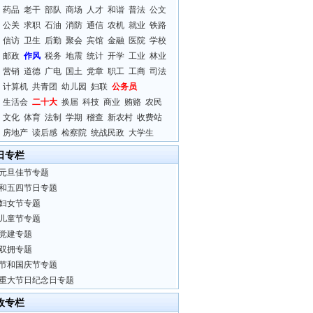
药品
老干
部队
商场
人才
和谐
普法
公文
公关
求职
石油
消防
通信
农机
就业
铁路
信访
卫生
后勤
聚会
宾馆
金融
医院
学校
邮政
作风
税务
地震
统计
开学
工业
林业
营销
道德
广电
国土
党章
职工
工商
司法
计算机
共青团
幼儿园
妇联
公务员
生活会
二十大
换届
科技
商业
贿赂
农民
文化
体育
法制
学期
稽查
新农村
收费站
房地产
读后感
检察院
统战民政
大学生
日专栏
元旦佳节专题
和五四节日专题
妇女节专题
儿童节专题
党建专题
双拥专题
节和国庆节专题
重大节日纪念日专题
政专栏