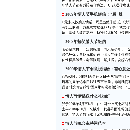
你幸福的笑脸，想起我去年今天在你家楼下
年情人节都有我陪在你身边。3、想送你玫瑰
□
2009年情人节手机短信："最"版
1.最多人抄袭的情话：周星弛致朱茵(在《
有机会的话，我愿意对她说那3个字：我爱你
话：拿破仑致约瑟芬：我将把你紧紧地搂在怀中
□
2009年搞笑情人节短信
老公是大树，一定要抱住；情人是小草，一
绿色环保，各位兄弟姐妹，情人节好！你梳
你长得真够美，老鼠眼睛，猪拱嘴，说起话来
□
2009年情人节创意祝福语：有心意
3.老公啊，记得明天是什么日子吗?猜错了!
瑰花的周年纪念日啦!4.五百年前，你是我
我当时没有告诉你!因为那时没有短消息！5.
□
情人节情侣送什么礼物好
我于2008年5月至8月，在中国××市闸北
去年2008年10月下旬以来，我县降雨来得
的演…情人节情侣送什么礼物好2009年乡镇
□
情人节晚会主持词范本