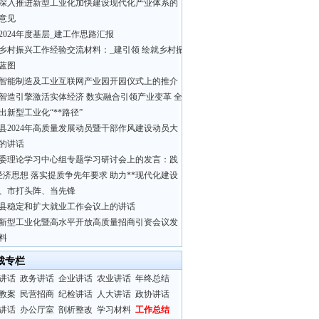
深入推进新型工业化加快建设现代化产业体系的
意见
2024年度基层_建工作思路汇报
乡村振兴工作经验交流材料：_建引领 绘就乡村振
蓝图
智能制造及工业互联网产业园开园仪式上的推介
智造引擎激活实体经济 数实融合引领产业变革 全
出新型工业化“**路径”
县2024年高质量发展动员暨干部作风建设动员大
的讲话
委理论学习中心组专题学习研讨会上的发言：践
经济思想 落实提质争先年要求 助力**现代化建设
、市打头阵、当先锋
县稳定和扩大就业工作会议上的讲话
新型工业化暨高水平开放高质量招商引资会议发
料
裁专栏
讲话
政务讲话
企业讲话
农业讲话
年终总结
教案
民营招商
纪检讲话
人大讲话
政协讲话
讲话
办公厅室
剖析整改
学习材料
工作总结