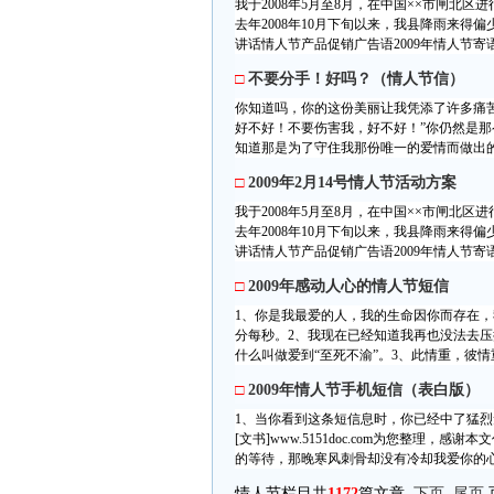
我于2008年5月至8月，在中国××市闸北
去年2008年10月下旬以来，我县降雨来得偏
讲话情人节产品促销广告语2009年情人节寄
□
不要分手！好吗？（情人节信）
你知道吗，你的这份美丽让我凭添了许多痛
好不好！不要伤害我，好不好！”你仍然是
知道那是为了守住我那份唯一的爱情而做出的
□
2009年2月14号情人节活动方案
我于2008年5月至8月，在中国××市闸北
去年2008年10月下旬以来，我县降雨来得偏
讲话情人节产品促销广告语2009年情人节寄
□
2009年感动人心的情人节短信
1、你是我最爱的人，我的生命因你而存在
分每秒。2、我现在已经知道我再也没法去
什么叫做爱到“至死不渝”。3、此情重，彼情
□
2009年情人节手机短信（表白版）
1、当你看到这条短信息时，你已经中了猛烈
[文书]www.5151doc.com为您整理
的等待，那晚寒风刺骨却没有冷却我爱你的心
情人节栏目共
1172
篇文章
下页
尾页