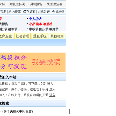
材料
婚礼主持词
调研报告
民主生活会
站帮助
|
站内搜索
|
保存桌面
|
浏览足迹
|
会员增值
育
个人总结
践报告
小品
剧本
读后感
建_节
建军节
中秋节
国庆节
教师节
教育卫生
社会管理
垂直系统
其他栏目
费加入本站
站投稿：每采用1篇，可下载 1-5篇
进入
站宣传：做个小链接，赠送若干积分
进入
加入：在线支付，系统自动瞬间开通
进入
章搜索