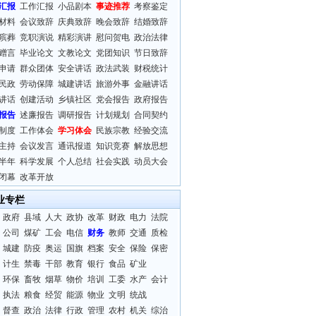
汇报
工作汇报
小品剧本
事迹推荐
考察鉴定
材料
会议致辞
庆典致辞
晚会致辞
结婚致辞
殡葬
竞职演说
精彩演讲
慰问贺电
政治法律
赠言
毕业论文
文教论文
党团知识
节日致辞
申请
群众团体
安全讲话
政法武装
财税统计
民政
劳动保障
城建讲话
旅游外事
金融讲话
讲话
创建活动
乡镇社区
党会报告
政府报告
报告
述廉报告
调研报告
计划规划
合同契约
制度
工作体会
学习体会
民族宗教
经验交流
主持
会议发言
通讯报道
知识竞赛
解放思想
半年
科学发展
个人总结
社会实践
动员大会
闭幕
改革开放
业专栏
政府
县域
人大
政协
改革
财政
电力
法院
公司
煤矿
工会
电信
财务
教师
交通
质检
城建
防疫
奥运
国旗
档案
安全
保险
保密
计生
禁毒
干部
教育
银行
食品
矿业
环保
畜牧
烟草
物价
培训
工委
水产
会计
执法
粮食
经贸
能源
物业
文明
统战
督查
政治
法律
行政
管理
农村
机关
综治