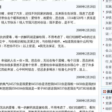
关于
实施
信
2009年2月20日
乡镇
的嘴，坐错了汽车，还找不到回家的路线，后来医生告诉我，我患了恋爱
乡镇
带你去个暖和的地方：爱情市，相爱街，思念路，1314巷520号！房东是
情人节快乐！情人节我只想对你说：我不爱你，是不可...
兴新
在区
2009年2月20日
词：
比的爱毒，唯一的解药就是嫁给我，不用考虑了，咱们结婚吧!●你的过去
力闯
之中，与你相识相知;灵犀之间，与你朝夕相伴。●知道我在做什么吗?给
在全
：不想你不行e：以上皆是。●我无法保证、无法...
会上
2009年2月20日
在区
；幸福的人生＝你＋我。想念你，无论在每个晨曦，每个日落，思念的长
行_
要给你很多显然不是整个世界，想要给你幸福显然在你我心中，想了许多
在省
四处奔波，心中时时惦念，切忌多多喝水！恰逢七夕佳节，送上...
在全
2009年2月20日
全市
言材
我的氧气04527你是我爱妻04535你是否想我04551你是我唯一0456你是我的0
聊时想想我0594184你我就是一辈子065原谅我06537你惹我生气07382你欺善
体
党务
2009年2月20日
党课
无比的爱毒，唯一的解药就是嫁给我，不用考虑了，咱们结婚吧!2、看到
组织