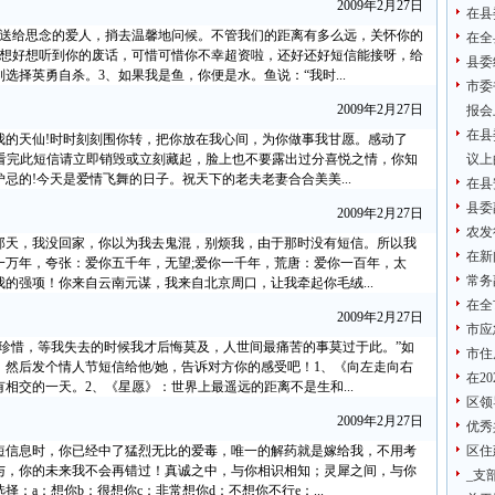
2009年2月27日
在县
，送给思念的爱人，捎去温馨地问候。不管我们的距离有多么远，关怀你的
在全
好想好想听到你的废话，可惜可惜你不幸超资啦，还好还好短信能接呀，给
县委
择英勇自杀。3、如果我是鱼，你便是水。鱼说：“我时...
市委
2009年2月27日
报会
在县
我的天仙!时时刻刻围你转，把你放在我心间，为你做事我甘愿。感动了
如看完此短信请立即销毁或立刻藏起，脸上也不要露出过分喜悦之情，你知
议上
忌的!今天是爱情飞舞的日子。祝天下的老夫老妻合合美美...
在县
县委
2009年2月27日
农发
那天，我没回家，你以为我去鬼混，别烦我，由于那时没有短信。所以我
在新
一万年，夸张：爱你五千年，无望;爱你一千年，荒唐：爱你一百年，太
常务
我的强项！你来自云南元谋，我来自北京周口，让我牵起你毛绒...
在全
2009年2月27日
市应
珍惜，等我失去的时候我才后悔莫及，人世间最痛苦的事莫过于此。”如
市住
然后发个情人节短信给他/她，告诉对方你的感受吧！1、《向左走向右
在2
相交的一天。2、《星愿》：世界上最遥远的距离不是生和...
区领
2009年2月27日
优秀
条短信息时，你已经中了猛烈无比的爱毒，唯一的解药就是嫁给我，不用考
区住
与，你的未来我不会再错过！真诚之中，与你相识相知；灵犀之间，与你
_支
：a：想你b：很想你c：非常想你d：不想你不行e：...