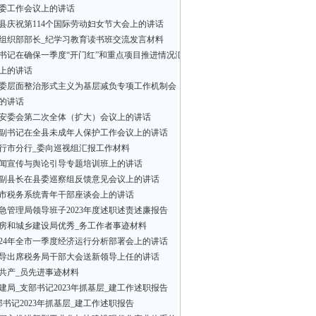
委工作会议上的讲话
县庆祝第114个国际劳动妇女节大会上的讲话
组织部部长_纪学习教育读书班交流发言材料
书记在确保一季度“开门红”和重点项目推进情况汇
上的讲话
委层面整治形式主义为基层减负专项工作机制会
的讲话
安委会第二次全体（扩大）会议上的讲话
副书记在全县未成年人保护工作会议上的讲话
行市分行_委向巡视组汇报工作材料
闻宣传与舆论引导专题培训班上的讲话
副县长在县委巡察组反馈意见会议上的讲话
市税务系统青年干部座谈会上的讲话
急管理局领导班子2023年度述职述责述廉报告
房和城乡建设局优秀_务工作者事迹材料
024年全市一季度经济运行分析部署会上的讲话
导出席税务局干部大会送新领导上任的讲话
共产_员先进事迹材料
建局_支部书记2023年抓基层_建工作述职报告
部书记2023年抓基层_建工作述职报告