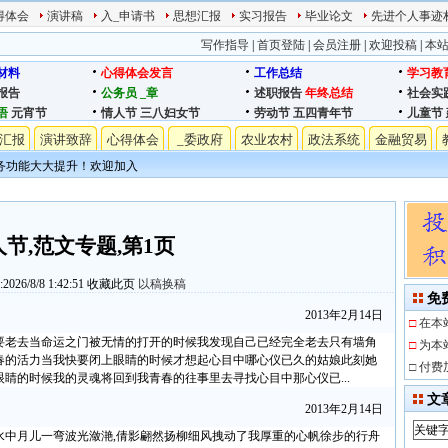
得体会
演讲稿
入_申请书
思想汇报
实习报告
毕业论文
先进个人事迹
写作指导
|
首页登陆
|
会员注册
|
欢迎投稿
|
本
材料
心得体会发言
工作总结
学习教
报告
公务员
_章
述职报告
年终总结
社会实
语
元宵节
情人节
三八妇女节
劳动节
五四青年节
儿童节
汇报
演讲致辞
心得体会
_委政府
农业农村
政法系统
金融贸易
务功能大大提升！欢迎加入
节,范文专题,第1页
26/8/8 1:42:51
收藏此页
以稿换稿
免
2013年2月14日
□
在本
要老去当命运之门被无情的打开的时候我发现自己已经完全老去只有墙角
□
为本
春的活力当我快要闭上眼睛的时候才想起心目中哪心仪已久的姑娘此刻她
□
付费
睛的时候我的灵魂将回到我青春的往事里去寻找心目中那心仪已...
文
2013年2月14日
水中月儿一弯波光潋滟,倩影翩然扬柳细风拽动了我厚重的心帆徐步的行舟