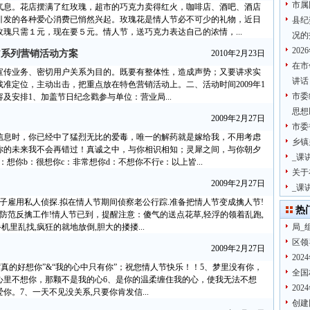
市属
气息。花店摆满了红玫瑰，超市的巧克力卖得红火，咖啡店、酒吧、酒店
引发的各种爱心消费已悄然兴起。玫瑰花是情人节必不可少的礼物，近日
县纪
瑰只需１元，现在要５元。情人节，送巧克力表达自己的浓情，...
况的
20
”系列营销活动方案
2010年2月23日
在市
宣传业务、密切用户关系为目的。既要有整体性，造成声势；又要讲求实
讲话
准定位，主动出击，把重点放在特色营销活动上。二、活动时间2009年1
市委
内容及安排1、加盖节日纪念戳参与单位：营业局...
思想
2009年2月27日
市委
短信息时，你已经中了猛烈无比的爱毒，唯一的解药就是嫁给我，不用考虑
乡镇
你的未来我不会再错过！真诚之中，与你相识相知；灵犀之间，与你朝夕
_课
想你b：很想你c：非常想你d：不想你不行e：以上皆...
关于
2009年2月27日
_课
妻子雇用私人侦探.拟在情人节期间侦察老公行踪.准备把情人节变成擒人节!
热
好防范反擒工作!情人节已到，提醒注意：傻气的送点花草,轻浮的领着乱跑,
机里乱找,疯狂的就地放倒,胆大的搂搂...
局_
区领
2009年2月27日
20
：“真的好想你”&“我的心中只有你”；祝您情人节快乐！！5、梦里没有你，
全国
心里不想你，那颗不是我的心6、是你的温柔缠住我的心，使我无法不想
20
。7、一天不见没关系,只要你肯发信...
创建