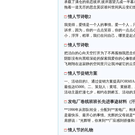
承载了满仓的依恋彼岸,彼岸愿望几成一半
拖着一道无尽的思念莫叹谁叫世间风云变幻曾
□
情人节诗歌2
我觉得，爱情是一个人的事情。爱一个人，
诉求，因为，你的一点点笑容，你的一点点
小，浮萍，稻草，我们在问自己，哪里是起点
□
情人节诗歌
把洁白的心向天空打开为了不再孤独我思念
阴影没有向黑暗深处的探索我爱你的心像歌
飞翱翔在这寂静的空间里只让我冲破它的云霓
□
情人节促销方案
一、活动目的1、通过促销方案提高FORMIA
最低达65000。二、策划人：黄瑶、黄丽
活动主题烂漫七夕，相约在鹊桥五、活动的主
□
发电厂卷线班班长先进事迹材料（
**1990年从部队转业，分配到**发电厂
是最快乐、最开心的事情。光辉的父母就是*
肩膀说：“光辉呀，你来到**厂应感到骄傲和自
□
情人节的礼物