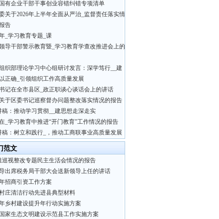
国有企业干部干事创业容错纠错专项清单
委关于2026年上半年全面从严治_监督责任落实情
报告
26年_学习教育专题_课
领导干部警示教育暨_学习教育学查改推进会上的
组织部理论学习中心组研讨发言：深学笃行__建
以正确_引领组织工作高质量发展
书记在全市县区_政正职谈心谈话会上的讲话
关于区委书记巡察督办问题整改落实情况的报告
讲稿：推动学习贯彻__建思想走深走实
在_学习教育中推进“开门教育”工作情况的报告
讲稿：树立和践行_，推动工商联事业高质量发展
门范文
组巡视整改专题民主生活会情况的报告
导出席税务局干部大会送新领导上任的讲话
24年招商引资工作方案
村庄清洁行动先进县典型材料
24年乡村建设提升年行动实施方案
国家生态文明建设示范县工作实施方案