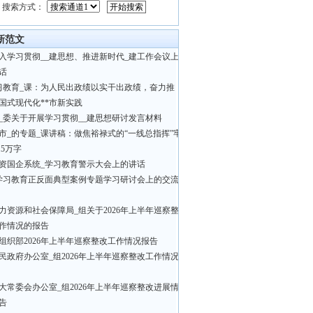
搜索方式：
新范文
入学习贯彻__建思想、推进新时代_建工作会议上
话
习教育_课：为人民出政绩以实干出政绩，奋力推
国式现代化**市新实践
_委关于开展学习贯彻__建思想研讨发言材料
市_的专题_课讲稿：做焦裕禄式的“一线总指挥”牢
.5万字
资国企系统_学习教育警示大会上的讲话
学习教育正反面典型案例专题学习研讨会上的交流
力资源和社会保障局_组关于2026年上半年巡察整
作情况的报告
组织部2026年上半年巡察整改工作情况报告
民政府办公室_组2026年上半年巡察整改工作情况
大常委会办公室_组2026年上半年巡察整改进展情
告