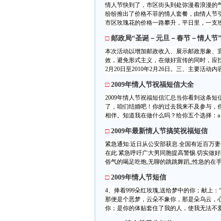
情人节快到了，市区街头到处弥漫着浪漫的
纷纷推出了价格不菲的情人套餐，由情人节
市区玫瑰花的价格一路攀升，平日里，一支玫
□
邮政局“圣诞－元旦－春节－情人节
本次活动以增加邮政收入、展示邮政形象、
效，避免形式主义，在做好宣传的同时，应找
2月20日至2010年2月26日。三、主要活动
□
2009年情人节祝福短信大全
2009年情人节祝福短信汇总当你看到这条
了，咱们结婚吧！你的过去我来不及参与，
相伴。知道我在做什么吗？给你五个选择：a：
□
2009年最新情人节搞笑祝福短信
紧急通知:近日从公安部获息.全国有近百万
在此.紧急呼吁广大男同胞提高警惕.切实做
俗气的喝足吃饱,无聊的跳跳舞蹈,;性急的在手
□
2009年情人节短信
4、捧着999朵红玫瑰,送给梦中的你；献上
那便是个恶梦，云朵不象你，那是朵乌云，
你；是你的体贴套住了我的人，使我无法不爱你