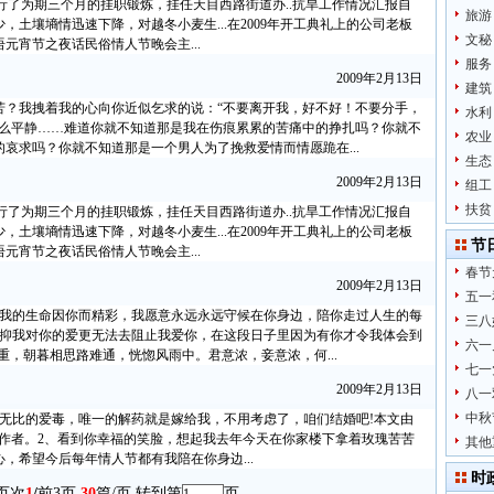
区进行了为期三个月的挂职锻炼，挂任天目西路街道办..抗旱工作情况汇报自
旅游
少，土壤墒情迅速下降，对越冬小麦生...在2009年开工典礼上的公司老板
文秘
语元宵节之夜话民俗情人节晚会主...
服务
2009年2月13日
建筑
苦？我拽着我的心向你近似乞求的说：“不要离开我，好不好！不要分手，
水利
那么平静……难道你就不知道那是我在伤痕累累的苦痛中的挣扎吗？你就不
农业
哀求吗？你就不知道那是一个男人为了挽救爱情而情愿跪在...
生态
2009年2月13日
组工
扶贫
区进行了为期三个月的挂职锻炼，挂任天目西路街道办..抗旱工作情况汇报自
少，土壤墒情迅速下降，对越冬小麦生...在2009年开工典礼上的公司老板
节
语元宵节之夜话民俗情人节晚会主...
春节
2009年2月13日
五一
，我的生命因你而精彩，我愿意永远永远守候在你身边，陪你走过人生的每
三八
压抑我对你的爱更无法去阻止我爱你，在这段日子里因为有你才令我体会到
六一
重，朝暮相思路难通，恍惚风雨中。君意浓，妾意浓，何...
七一
2009年2月13日
八一
中秋
无比的爱毒，唯一的解药就是嫁给我，不用考虑了，咱们结婚吧!本文由
，感谢本文作者。2、看到你幸福的笑脸，想起我去年今天在你家楼下拿着玫瑰苦苦
其他
，希望今后每年情人节都有我陪在你身边...
时
页次
1
/
前3页
30
篇/页 转到第
页