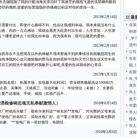
暮水含烟阻隔了我的行船浊海沧浪泪封了我迷茫的视线飞逝的流星瞬间眼前
经的偶然,甜蜜的短暂隐隐的伤痛难以积淀对你的牵挂一生...
2013年2月14日
最
在深
只需要付出，即使什么都得不到，也会让我感到幸福。我本来就没有什么
心跳，你的一点点感动，我就会愿意为此而付出生命。人生苦短，人生渺
的讲
？哪里是终点？但我比你幸福，因为我有你，我可以随意的爱你...
_学
进中
2013年2月14日
公司
你的存在不去想现在以外的神秘不强求那做不到的事情没有因魅惑而生的
在全
曲纯净我的心这只难驯服的野鸟在你的双眸中找到天空只我在这天空中高
在它的阳光中展翅吧对我敞开心扉吧,亲爱的告诉我你的心里话...
固_1
在国
2013年1月31日
在_
的知名度2、拓展市场，实现最大化利润3、营业销售额最高达100000万，
发言
君、左蓉、吴琳玲、汪靖易三、活动对象：1、年轻情侣（未婚）2、夫妻四、
市人
要产品项链、手链、戒指（其他产品不...
改工
汗洒检修铸忠魂无私奉献激情人）
2010年6月14日
市委
。刚来厂时他高兴极了，能有兴来到这**有名的**发电厂，对光辉的父母来说
市人
*发电厂的老职工，深知水电厂好。在**要上班那天，父亲就拍着光辉的
报告
豪。“**发电厂有一班好领导，有团结...
市人
2010年3月6日
况报