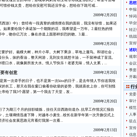
拿着玫瑰苦苦的等待，那晚寒风刺骨却没有冷却我爱你的心，希望今后每
思想
可惜价钱太贵，想给你安慰可我还没学会，想给你下跪可戒...
申报
2009年2月20日
悼词
毕业
大话西游》中)：曾经有一段真挚的感情摆在我的面前，我没有珍惜，如果还
。如果要给我个承诺加一个期限的话，我希望是一万年。2.最狂热的情
转正
，吻你亿万次，像在赤道上面那样炽烈的吻。3.最...
统战
宣传
2009年2月20日
述职
定要护好。栽棵大树，种片小草。大树下乘凉，草地上遛鸟。和谐社会，
规章
着分头，抹的香油，整天闲游，见到女生就想卡油，一不留神成了盲流。
喷口水，就像厕所发大水。情人节快乐！老婆无味，情人太累，...
会议
季度
还要有创意
2009年2月20日
开幕
不是第一次牵手的日子，也不是第一次kiss的日子，是去年情人节你送我玫
们家的长工，那天在我在窗口偷看你砍柴的姿势，我就喜欢上你，你可别怪
行
上帝给了我3个愿望，第一个我去了天堂，发...
党委
审计
2009年2月20日
模范
区进行了为期三个月的挂职锻炼，挂任天目西路街道办..抗旱工作情况汇报自
人事
偏少，土壤墒情迅速下降，对越冬小麦生...校长在新学年第一次升旗仪式上
经济社会发展思路元宵看灯我第一次看...
驻点
宣传
2009年2月13日
信息