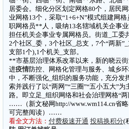
临**街、西临**街、南临**东路、北临*
居委会。细化分区划定网格80个，居民网
业网格13个，采取“1+6+N”模式组建网
职网格员**人，吸纳13名辖域机关企事
担任机关企事业专属网格员。街道_工委共
2个社区_委，3个社区_总支，7个“两新”
支部1个),1个机关_支部。
**市基层治理体系改革以来，新的晓云街
进
疫情
防控、网格化管理与服务、城乡环
中，不断强化_组织的服务功能，充分发
索并践行了以“两网”“三圈”“五小五大”
路。即立足_组织网络和社会治理网格“两
……（新文秘网http://www.wm114.cn
可完整阅读）……
看全文方法：
付费极速开通
投稿换积分
(