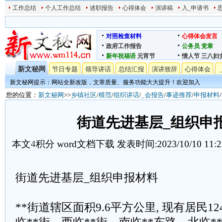
工作总结
个人工作总结
述职报告
心得体会
演讲稿
入_申请书
对照检查材料
心得体会发言
政府工作报告
公务员
党章
新年祝福语
元宵节
情人节
三八妇
新文秘网
节日专题
领导讲话
总结汇报
演讲致辞
心得体会
新文秘网提示：网站全新改版，文章质量、服务功能大大提升！欢迎加入
您的位置：
新文秘网
>>
乡镇社区
/
模范
/
组织讲话
/
_会报告
/
事迹推荐
/
申报材料
/
街道先进基层_组织申
本文
4
积分
word文档下载
发表时间:2023/10/10 11:2
街道先进基层_组织申报材料
**街道辖区面积9.6平方公里, 现有居民124