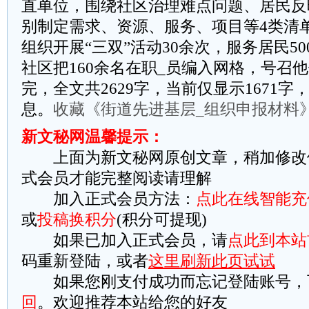
直单位，围绕社区治理难点问题、居民反
别制定需求、资源、服务、项目等4类清单
组织开展“三双”活动30余次，服务居民5
社区把160余名在职_员编入网格，号召他
完，全文共2629字，当前仅显示1671
息。
收藏《街道先进基层_组织申报材料
新文秘网温馨提示：
上面为新文秘网原创文章，稍加修改
式会员才能完整阅读请理解
加入正式会员方法：
点此在线智能充
或
投稿换积分
(积分可提现)
如果已加入正式会员，请
点此到本站
码重新登陆，或者
这里刷新此页试试
如果您刚支付成功而忘记登陆账号，
回
。欢迎推荐本站给您的好友