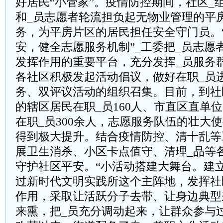
好居民“小管家”。疫情防控期间，社区_
和_员志愿者轮流担负起无物业管理的平
务，为平房片区的居民担任安全守门员。
安，健全志愿服务机制”_工委把_员志愿
发挥作用的重要平台，充分发挥_员服务
各社区积极发起活动倡议，做好在职_员
务、双评议活动的组织召集。目前，到社
的辖区居民在职_员160人、市直区直单
在职_员300余人，志愿服务队伍的壮大
得到极大提升。结合疫情防控、清十乱等
展卫生消杀、小区卡点值守、清理_品等
守护社区平安。“小活动搭建大舞台。建
过新时代文明实践所这个主阵地，发挥社
作用，采取让活跃分子去带、让身边典型
来熏，把_员充分调动起来，让群众参与