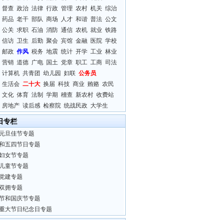
督查
政治
法律
行政
管理
农村
机关
综治
药品
老干
部队
商场
人才
和谐
普法
公文
公关
求职
石油
消防
通信
农机
就业
铁路
信访
卫生
后勤
聚会
宾馆
金融
医院
学校
邮政
作风
税务
地震
统计
开学
工业
林业
营销
道德
广电
国土
党章
职工
工商
司法
计算机
共青团
幼儿园
妇联
公务员
生活会
二十大
换届
科技
商业
贿赂
农民
文化
体育
法制
学期
稽查
新农村
收费站
房地产
读后感
检察院
统战民政
大学生
日专栏
元旦佳节专题
和五四节日专题
妇女节专题
儿童节专题
党建专题
双拥专题
节和国庆节专题
重大节日纪念日专题