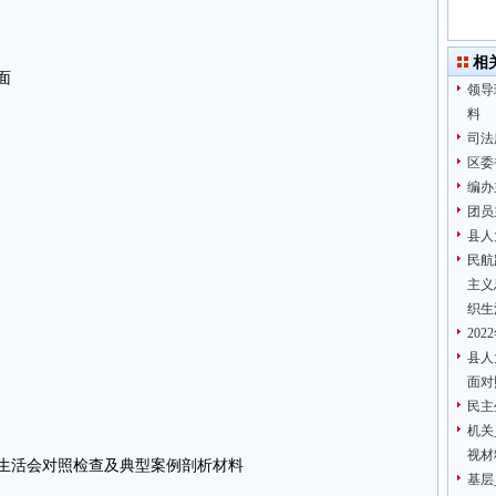
相
面
领导
料
司法
区委
编办
团员
县人
民航
主义
织生
20
县人
面对
民主
机关
视材
主生活会对照检查及典型案例剖析材料
基层