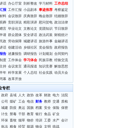
讲话
办公厅室
剖析整改
学习材料
工作总结
汇报
工作汇报
小品剧本
事迹推荐
考察鉴定
材料
会议致辞
庆典致辞
晚会致辞
结婚致辞
殡葬
竞职演说
精彩演讲
慰问贺电
政治法律
赠言
毕业论文
文教论文
党团知识
节日致辞
申请
群众团体
安全讲话
政法武装
财税统计
民政
劳动保障
城建讲话
旅游外事
金融讲话
讲话
创建活动
乡镇社区
党会报告
政府报告
报告
述廉报告
调研报告
计划规划
合同契约
制度
工作体会
学习体会
民族宗教
经验交流
主持
会议发言
通讯报道
知识竞赛
解放思想
半年
科学发展
个人总结
社会实践
动员大会
闭幕
改革开放
业专栏
政府
县域
人大
政协
改革
财政
电力
法院
公司
煤矿
工会
电信
财务
教师
交通
质检
城建
防疫
奥运
国旗
档案
安全
保险
保密
计生
禁毒
干部
教育
银行
食品
矿业
环保
畜牧
烟草
物价
培训
工委
水产
会计
执法
粮食
经贸
能源
物业
文明
统战