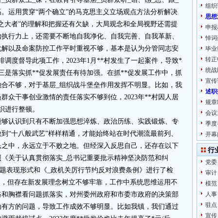
组织
。运用贯穿“两个确立”的马克思主义立场观点方法分析解决
思想
之大者”的理解和把握还有欠缺，大局观念和全局视野还需提
申报
治执行力上，还需要不断地自我净化、自我完善、自我革新、
悼词
化解以及命案防控工作平时重视不够，基本是认为分管同志安
毕业
转正
调度督导此项工作，2023年1月**村发生了一起案件，导致*
统战
三是落实抓**促发展责任有待加强。在抓**促发展工作中，抓
宣传
*融合不够，对于基层_组织战斗堡垒作用发挥不明显。比如，我
述职
群众干事创业激情的责任落实不够到位，2023年**村因人居
规章
织进行整顿。
会议
能够认识到只有不断加强思想淬炼、政治历练、实践锻炼、专
季度
到“十八般武艺”样样精通，才能始终站在时代潮流最前列、
开幕
民之中，永远立于不败之地。但经深入反思自己，还存在以下
行
照《关于认真贯彻落实_总书记重要批示精神坚决防范和纠
党委
”问题表现形式和《_政机关厉行节约反对浪费条例》进行了检
审计
题，但存在新发展理念树立不够牢靠，工作中系统思维运用不
模范
路和胸襟看问题抓落实，对州委州政府和市委市政府的决策部
人事
驻点
动有方的问题，导致工作成效不够明显。比如我镇，我们通过
宣传