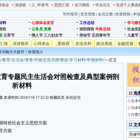
得体会
演讲稿
入_申请书
思想汇报
实习报告
毕业论文
先进个人事迹
写作指导
|
首页登陆
|
会员注册
|
欢迎投稿
|
本
材料
心得体会发言
工作总结
学习教
报告
公务员
党章
述职报告
年终总结
社会实
语
元宵节
情人节
三八妇女节
劳动节
五四青年节
儿童节
汇报
演讲致辞
心得体会
_委政府
农业农村
政法系统
金融贸易
务功能大大提升！欢迎加入
话
/
教育
/
生活会
/
督查
/
经验交流
/
剖析整改
/
学习材料
/
申报材料
/>>正文
题教育专题民主生活会对照检查及典型案例剖
析材料
免
载
发表时间:2024/1/16 17:32:32
收藏此页
换稿提现
□
在本
□
为本
□
付费
国特色社会主义思想方面
文
导方面