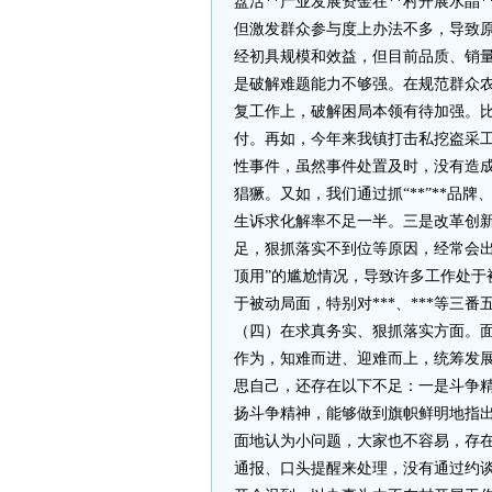
盘活**产业发展资金在**村开展水晶*
但激发群众参与度上办法不多，导致原
经初具规模和效益，但目前品质、销
是破解难题能力不够强。在规范群众
复工作上，破解困局本领有待加强。
付。再如，今年来我镇打击私挖盗采
性事件，虽然事件处置及时，没有造
猖獗。又如，我们通过抓“**”**品
生诉求化解率不足一半。三是改革创
足，狠抓落实不到位等原因，经常会出
顶用”的尴尬情况，导致许多工作处于被
于被动局面，特别对***、***等三番
（四）在求真务实、狠抓落实方面。
作为，知难而进、迎难而上，统筹发
思自己，还存在以下不足：一是斗争
扬斗争精神，能够做到旗帜鲜明地指
面地认为小问题，大家也不容易，存在
通报、口头提醒来处理，没有通过约