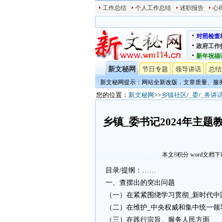
工作总结
个人工作总结
述职报告
心
对照检查
政府工作
新年祝福
新文秘网
节日专题
领导讲话
总结
新文秘网提示：网站全新改版，文章质量、服
您的位置：
新文秘网
>>
乡镇社区
/
_委
/
_务讲
乡镇_委书记2024年主
本文
8
积分
word文档下
目录/提纲：……
一、查摆出的突出问题
（一）在紧紧围绕学习贯彻_新时代中
（二）在维护_中央权威和集中统一领
（三）在践行宗旨、服务人民方面