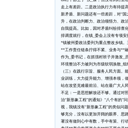
走上有差距。二是政治执行力有待提高
新矛盾、新问题还有一些差距，对“国
升，在政治判断力、政治领悟力、政
自我提高。比如，因对矛盾纠纷排查
排调度就行，在镇_委会上没有专项安排
*镇被州委政法委列为重点整改乡镇。
**工作责任链条拧得不紧、业务与*
作为_委书记，在抓强村班子并激发_员
环境整治不力被列为市级软弱涣散_组
（三）在践行宗旨、服务人民方面。
业训练，大力提升能力、增强本领，做
站在攻坚克难最前沿、站在最广大人
不足：一是思想解放还不够。通过对
治“新形象工程”的通知》“八个有的
视，我镇没有“新形象工程”的类似问
够充分，没有以更加开阔的眼界、思
署没有做到心中有数，手中有策、行