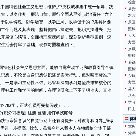
检查
代中国特色社会主义思想，维护_中央权威和集中统一领导，践
县委
实，以身作则、廉洁自律，履行全面从严治_政治责任”“六个
对照
关于以学铸魂、以学增智、以学正风、以学促干的12条具体要
景区
照检
的**个问题及其表现，坚持把自己摆进去、把职责摆进去、把
人大
诚开展谈心谈话，全面梳理查摆问题，深刻剖析典型案例，深
方面
主生活会
打牢了基础。现作
对照检查
如下。
乡镇
照检
乡镇
中国特色社会主义思想方面。能够自觉主动学习和教育引导全镇
照检
义思想，不论是自身思想认识还是实际行动，但对照高标准严
乡镇
方面
足：一是学习主动性不强。尽管我深知学习是坚决维护核心的
县人
处理好工作和学习的时间，在理论研究上下不了狠功夫、真功
活会
学习
4.cn省略782字，正式会员可完整阅读）……
民主
分
(积分可提现)
注册
登陆
用订单找账号
体
为践行宗旨意识的自觉行动上还有待提升，对教育和引导_员做
党务
用需进一步提高。比如，虽然今年来我本人在镇级给全体干部
党课
_员群众上_课，在教育引导基层_员群众听_话、感_恩、跟_