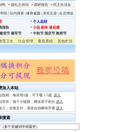
材料
婚礼主持词
调研报告
民主生活会
站帮助
|
站内搜索
|
保存桌面
|
浏览足迹
|
会员增值
育
个人总结
践报告
小品
剧本
读后感
建党节
建军节
中秋节
国庆节
教师节
教育卫生
社会管理
垂直系统
其他栏目
费加入本站
站投稿：每采用1篇，可下载 1-5篇
进入
站宣传：做个小链接，赠送若干积分
进入
加入：在线支付，系统自动瞬间开通
进入
章搜索