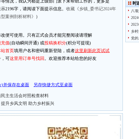
作等情况，我认为都是上级部门派下来帮助工作的，更多是
时
显示2196字，请阅读下面提示信息。
收藏《乡镇_委书记2024年
八项
典型案例剖析材料》
）
20
20
乡村
改便可使用。只有正式会员才能完整阅读请理解
党的
能充值
(自动瞬间开通) 或
投稿换积分
(积分可提现)
本站首页
填用户名和密码重新登陆，或者
这里刷新此页试试
，可
这里用订单号找回
。欢迎推荐本站给您的好友
doc)并保存在桌面
另存快捷方式至桌面
专题民主生活会对照检查材料
提升乡风文明 助力乡村振兴