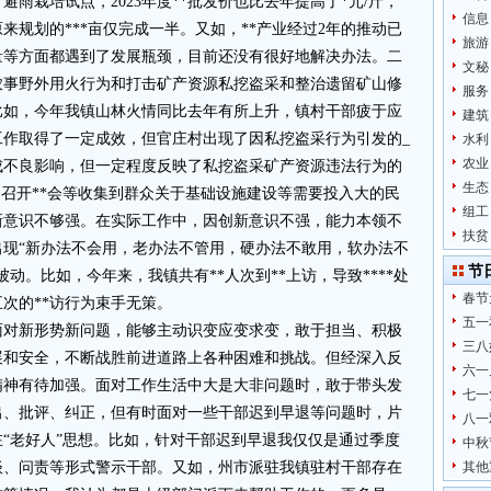
*避雨栽培试点，2023年度**批发价也比去年提高了*元/斤，
信息
来规划的***亩仅完成一半。又如，**产业经过2年的推动已
旅游
量等方面都遇到了发展瓶颈，目前还没有很好地解决办法。二
文秘
农事野外用火行为和打击矿产资源私挖盗采和整治遗留矿山修
服务
比如，今年我镇山林火情同比去年有所上升，镇村干部疲于应
建筑
工作取得了一定成效，但官庄村出现了因私挖盗采行为引发的_
水利
农业
成不良影响，但一定程度反映了私挖盗采矿产资源违法行为的
生态
牌、召开**会等收集到群众关于基础设施建设等需要投入大的民
组工
新意识不够强。在实际工作中，因创新意识不强，能力本领不
扶贫
现“新办法不会用，老办法不管用，硬办法不敢用，软办法不
节
动。比如，今年来，我镇共有**人次到**上访，导致****处
春节
五次的**访行为束手无策。
五一
面对新形势新问题，能够主动识变应变求变，敢于担当、积极
三八
展和安全，不断战胜前进道路上各种困难和挑战。但经深入反
六一
精神有待加强。面对工作生活中大是大非问题时，敢于带头发
七一
出、批评、纠正，但有时面对一些干部迟到早退等问题时，片
八一
“老好人”思想。比如，针对干部迟到早退我仅仅是通过季度
中秋
谈、问责等形式警示干部。又如，州市派驻我镇驻村干部存在
其他