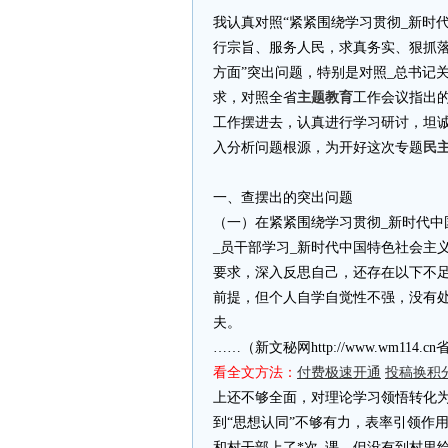
我认真对照“紧紧围绕学习贯彻_新时
行宗旨、服务人民，求真务实、狠抓落
方面”突出问题，特别是对照_总书记
求，对照全省
主题教育
工作会议指出
工作摆进去，认真进行学习研讨，坦
入分析问题根源，为开好这次专题
民
一、查摆出的突出问题
（一）在紧紧围绕学习贯彻_新时代
_员干部学习_新时代中国特色社会主
要求，深入反思自己，还存在以下不
前提，但个人自学自觉性不强，没有
夫。
……（新文秘网http://www.wm11
看全文方法：
付费极速开通
投稿换积
上还不够全面，对理论学习领悟转化
到“思想认同”不够有力，表率引领作
和村干部上了*次_课，但没有到村里给