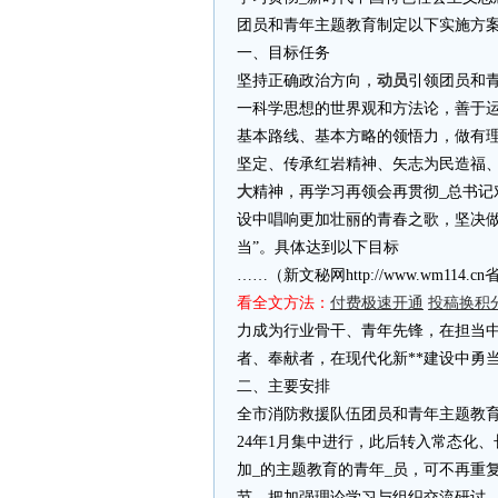
团员和青年主题教育制定以下实施方
一、目标任务
坚持正确政治方向，
动员
引领团员和
一科学思想的世界观和方法论，善于
基本路线、基本方略的领悟力，做有
坚定、传承红岩精神、矢志为民造福
大
精神，再学习再领会再贯彻_总书记
设中唱响更加壮丽的青春之歌，坚决做
当”。具体达到以下目标
……（新文秘网http://www.wm11
看全文方法：
付费极速开通
投稿换积
力成为行业骨干、青年先锋，在担当
者、奉献者，在现代化新**建设中勇
二、主要安排
全市消防救援队伍团员和青年主题教育面
24年1月集中进行，此后转入常态化
加_的主题教育的青年_员，可不再重
节，把加强理论学习与组织交流研讨