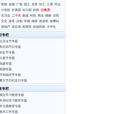
营销
道德
广电
国土
党章
职工
工商
司法
计算机
共青团
幼儿园
妇联
公务员
生活会
二十大
换届
科技
商业
贿赂
农民
文化
体育
法制
学期
稽查
新农村
收费站
房地产
读后感
检察院
统战民政
大学生
日专栏
元旦佳节专题
和五四节日专题
妇女节专题
儿童节专题
党建专题
双拥专题
节和国庆节专题
重大节日纪念日专题
政专栏
规定学习教育专题
24年党纪学习教育专题
23年主题教育专题
振兴工作专题