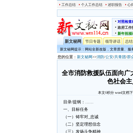
工作总结
个人工作总结
述职报告
心
对照检查
政府工作
新年祝福
新文秘网
节日专题
领导讲话
总结
新文秘网提示：网站全新改版，文章质量、服
您的位置：
新文秘网
>>
消防
/
公安
/
共青团
/
群
全市消防救援队伍面向广
色社会主
本文
6
积分
word文档
目录/提纲：……
一、目标任务
（一）铸牢对_忠诚
（二）坚定理想信念
（三）发扬斗争精神