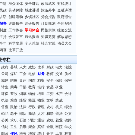
申请
群众团体
安全讲话
政法武装
财税统计
民政
劳动保障
城建讲话
旅游外事
金融讲话
讲话
创建活动
乡镇社区
党会报告
政府报告
报告
述廉报告
调研报告
计划规划
合同契约
制度
工作体会
学习体会
民族宗教
经验交流
主持
会议发言
通讯报道
知识竞赛
解放思想
半年
科学发展
个人总结
社会实践
动员大会
闭幕
改革开放
业专栏
政府
县域
人大
政协
改革
财政
电力
法院
公司
煤矿
工会
电信
财务
教师
交通
质检
城建
防疫
奥运
国旗
档案
安全
保险
保密
计生
禁毒
干部
教育
银行
食品
矿业
环保
畜牧
烟草
物价
培训
工委
水产
会计
执法
粮食
经贸
能源
物业
文明
统战
督查
政治
法律
行政
管理
农村
机关
综治
药品
老干
部队
商场
人才
和谐
普法
公文
公关
求职
石油
消防
通信
农机
就业
铁路
信访
卫生
后勤
聚会
宾馆
金融
医院
学校
邮政
作风
税务
地震
统计
开学
工业
林业