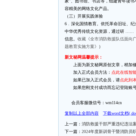
家”、图书馆、书店等，组建青年读书
容精美的网络文化产品。
（三）开展实践体验
6﹒深化国情教育。依托革命旧址、
中华优秀传统文化资源，通过研 ……（
信息。
收藏《全市消防救援队伍面向
题教育实施方案》
）
新文秘网温馨提示：
上面为新文秘网原创文章，稍加修
加入正式会员方法：
点此在线智
如果已加入正式会员，请
点此到
如果您刚支付成功而忘记登陆账号
会员客服微信号：wm114cn
复制以上全部内容
下载word文档(.
上一篇：
消防救援干部严重违纪违法
下一篇：
2024年度新训骨干暨消防