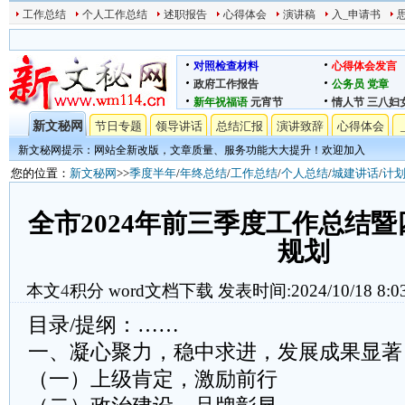
工作总结
个人工作总结
述职报告
心得体会
演讲稿
入_申请书
对照检查材料
心得体会发言
政府工作报告
公务员
党章
新年祝福语
元宵节
情人节
三八妇
新文秘网
节日专题
领导讲话
总结汇报
演讲致辞
心得体会
新文秘网提示：网站全新改版，文章质量、服务功能大大提升！欢迎加入
您的位置：
新文秘网
>>
季度半年
/
年终总结
/
工作总结
/
个人总结
/
城建讲话
/
计
全市2024年前三季度工作总结
规划
本文
4
积分
word文档下载
发表时间:2024/10/18 8:0
目录/提纲：……
一、凝心聚力，稳中求进，发展成果显著
（一）上级肯定，激励前行