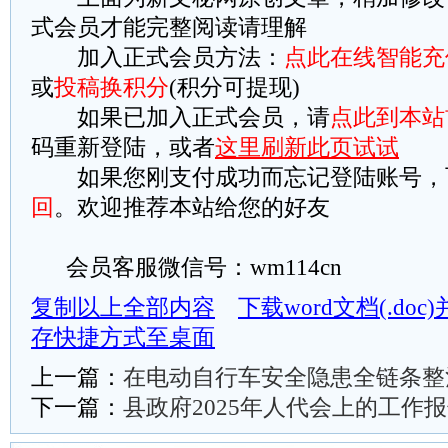
式会员才能完整阅读请理解
加入正式会员方法：
点此在线智能充
或
投稿换积分
(积分可提现)
如果已加入正式会员，请
点此到本站
码重新登陆，或者
这里刷新此页试试
如果您刚支付成功而忘记登陆账号，
回
。欢迎推荐本站给您的好友
会员客服微信号：wm114cn
复制以上全部内容
下载word文档(.do
存快捷方式至桌面
上一篇：
在电动自行车安全隐患全链条整
下一篇：
县政府2025年人代会上的工作