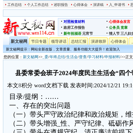
工作总结
个人工作总结
述职报告
心得体会
演讲稿
入_申请书
对照检查材料
心得体会发言
政府工作报告
公务员
党章
新年祝福语
元宵节
情人节
三八妇
新文秘网
节日专题
领导讲话
总结汇报
演讲致辞
心得体会
新文秘网提示：网站全新改版，文章质量、服务功能大大提升！欢迎加入
您的位置：
新文秘网
>>
_委
/
年终总结
/
生活会
/
督查
/
学习材料
/
申报材料
/>>正文
县委常委会班子2024年度民主生活会“四
本文
8
积分
word文档下载
发表时间:2024/12/21 19:1
目录/提纲：……
一、存在的突出问题
（一）带头严守政治纪律和政治规矩，维
（二）带头增强_性、严守纪律、砥砺作
（三）带头在遵规守纪、清正廉洁前提下