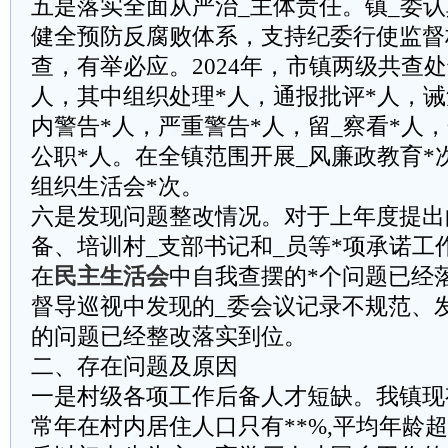
五是落实全面从严治_主体责任。镇_委
健全预防反腐败体系，支持纪委行使监督
查，有举必应。2024年，市镇两级共查处
人，其中组织处理*人，通报批评*人，诫
内警告*人，严重警告*人，留_察看*人，
公职*人。在全镇范围开展_风廉政教育*
组织生活会*次。
六是发现问题整改情况。对于上年度提出
备、培训村_支部书记和_员等*项承诺工
在
民主生活会
中自我查摆的*个问题已经
督导巡视中发现的_委会议记录不规范、
的问题已经整改落实到位。
二、存在问题及原因
一是村级各项工作后备人才短缺。我镇现
常年在村内居住人口只有**%,平均年龄超