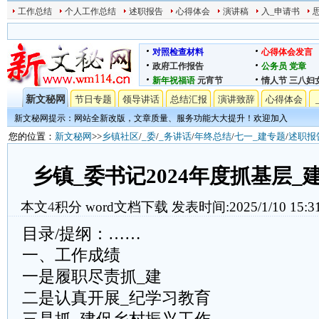
工作总结
个人工作总结
述职报告
心得体会
演讲稿
入_申请书
对照检查材料
心得体会发言
政府工作报告
公务员
党章
新年祝福语
元宵节
情人节
三八妇
新文秘网
节日专题
领导讲话
总结汇报
演讲致辞
心得体会
新文秘网提示：网站全新改版，文章质量、服务功能大大提升！欢迎加入
您的位置：
新文秘网
>>
乡镇社区
/
_委
/
_务讲话
/
年终总结
/
七一_建专题
/
述职报
乡镇_委书记2024年度抓基层
本文
4
积分
word文档下载
发表时间:2025/1/10 15:3
目录/提纲：……
一、工作成绩
一是履职尽责抓_建
二是认真开展_纪学习教育