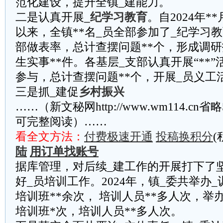
范化建设，提升全镇_建能力。
二是认真开展
_纪学习教育
。自2024年*
以来，全镇**名_员全部参加了_纪学习
部做表率，总计查摆问题**个，形成调研
生实事**件。各基层_支部认真开展“**
参与，总计查摆问题**个，开展_员义工活
三是抓_建促
乡村振兴
……（新文秘网http://www.wm114.cn
可完整阅读）……
看全文方法：
付费极速开通
投稿换积分
(
陆
用订单找账号
据库管理，对后续_建工作的开展打下了
好_员培训工作。2024年，镇_委共举办
培训班**余次， 培训人员**多人次，举
培训班*次，培训人员**多人次。