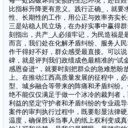
每一处因破坏而受损的生态环境，还百姓
比指标升降更有意义。践行正确_，就要
性、长期性的工作，用公正与效率夯实长
三是站稳人民立场，在办好实事中赢得群
刻指出，共产_人必须牢记，为民造福是
而言，我们处在化解矛盾纠纷、服务人民
作干得好不好，群众感受最直接。可以说
碑，就是评判我们政绩成色最精准的“试金
感恩奋进”，就要时刻把群众的急难愁盼
上。在推动江西高质量发展的征程中，必
型、城乡融合等带来的阵痛和矛盾纠纷。
绝不能仅仅满足于做一个冰冷的裁判者，
利益的坚定守护者和矛盾纠纷的专业疏导
案件的审判执行过程中，既要彰显法律硬
温度，确保胜诉当事人的纸上权利变成真