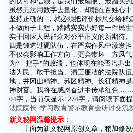
的认可和信赖，是我们最耀眼、最踏实的
虽然无法用数字去量化，却能在百姓心中
坚持正确的_，就必须把评价标尺交给群
不做面子工程，踏踏实实办好每一件民生
实干回应人民群众对公平正义的新期待。
四是锻造过硬队伍，在严实作风中激发担
不仅会影响工作方向，更会带坏一方风气
为“一把手”的政绩，也体现在能否培养
法为民、敢于担当、清正廉洁的法院队伍
地，井冈山精神、苏区精神、长征精神是
神财富。我将在感恩奋进中传承红色 ……
04字，当前仅显示1274字，请阅读下面
法院院长_学习教育警示教育会研讨交流
新文秘网温馨提示：
上面为新文秘网原创文章，稍加修改