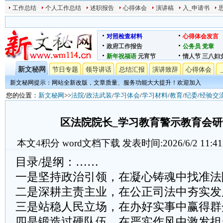
工作总结
个人工作总结
述职报告
心得体会
演讲稿
入_申请书
对照检查材料
心得体会发言
政府工作报告
公务员
党章
新年祝福语
元宵节
情人节
三八妇
新文秘网
节日专题
领导讲话
总结汇报
演讲致辞
心得体会
新文秘网提示：网站全新改版，文章质量、服务功能大大提升！欢迎加入
您的位置：
新文秘网
>>
法院
/
政法武装
/
学习体会
/
学习材料
/
教育
/
纪委
/
经验交
区法院院长_学习教育警示教育会
本文
4
积分
word文档下载
发表时间:2026/6/2 11:41
目录/提纲：……
一是坚持政治引领，在凝心铸魂中找准法
二是深耕主责主业，在公正司法中夯实发
三是站稳人民立场，在办好实事中赢得群
四是锻造过硬队伍，在严实作风中激发担