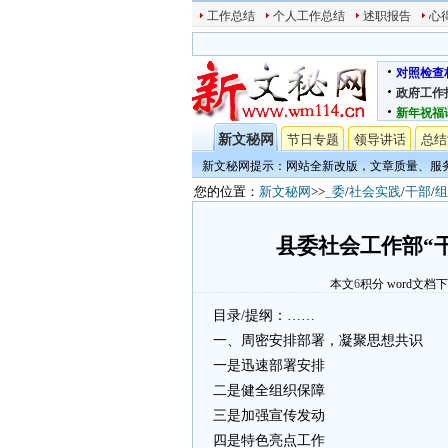
工作总结
个人工作总结
述职报告
心
对照检查
政府工作
新年祝福
新文秘网
节日专题
领导讲话
总结
新文秘网提示：网站全新改版，文章质量、服
您的位置：
新文秘网
>>
_委
/
社会实践
/
干部
/
组
县委社会工作部“
本文
6
积分
word文档
目录/提纲：……
一、周密安排部署，凝聚思想共识
一是迅速部署安排
二是健全组织保障
三是加强宣传发动
四是特色亮点工作