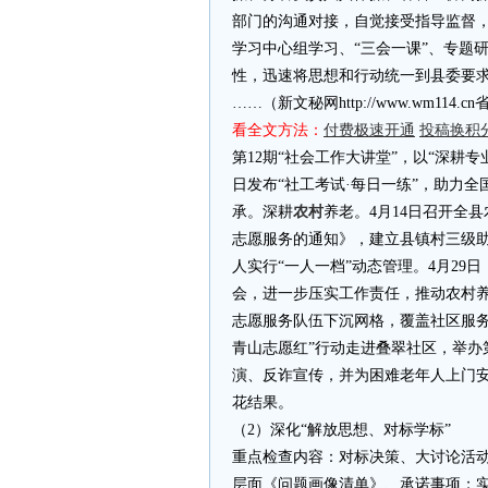
部门的沟通对接，自觉接受指导监督
学习中心组学习、“三会一课”、专题
性，迅速将思想和行动统一到县委要
……（新文秘网http://www.wm11
看全文方法：
付费极速开通
投稿换积
第12期“社会工作大讲堂”，以“深耕
日发布“社工考试·每日一练”，助力
承。深耕
农村
养老。4月14日召开全
志愿服务的通知》，建立县镇村三级
人实行“一人一档”动态管理。4月2
会，进一步压实工作责任，推动农村
志愿服务队伍下沉网格，覆盖社区服务
青山志愿红”行动走进叠翠社区，举办
演、反诈宣传，并为困难老年人上门
花结果。
（2）深化“解放思想、对标学标”
重点检查内容：对标决策、大讨论活
层面《问题画像清单》、承诺事项；