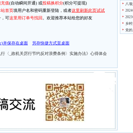
能充值
(自动瞬间开通) 或
投稿换积分
(积分可提现)
八项
本站首页
填用户名和密码重新登陆，或者
这里刷新此页试试
20
20
，可
这里用订单号找回
。欢迎推荐本站给您的好友
乡村
党的
doc)并保存在桌面
另存快捷方式至桌面
执行〈_政机关厉行节约反对浪费条例〉实施办法》心得体会