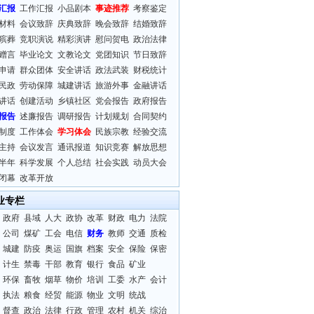
汇报
工作汇报
小品剧本
事迹推荐
考察鉴定
材料
会议致辞
庆典致辞
晚会致辞
结婚致辞
殡葬
竞职演说
精彩演讲
慰问贺电
政治法律
赠言
毕业论文
文教论文
党团知识
节日致辞
申请
群众团体
安全讲话
政法武装
财税统计
民政
劳动保障
城建讲话
旅游外事
金融讲话
讲话
创建活动
乡镇社区
党会报告
政府报告
报告
述廉报告
调研报告
计划规划
合同契约
制度
工作体会
学习体会
民族宗教
经验交流
主持
会议发言
通讯报道
知识竞赛
解放思想
半年
科学发展
个人总结
社会实践
动员大会
闭幕
改革开放
业专栏
政府
县域
人大
政协
改革
财政
电力
法院
公司
煤矿
工会
电信
财务
教师
交通
质检
城建
防疫
奥运
国旗
档案
安全
保险
保密
计生
禁毒
干部
教育
银行
食品
矿业
环保
畜牧
烟草
物价
培训
工委
水产
会计
执法
粮食
经贸
能源
物业
文明
统战
督查
政治
法律
行政
管理
农村
机关
综治