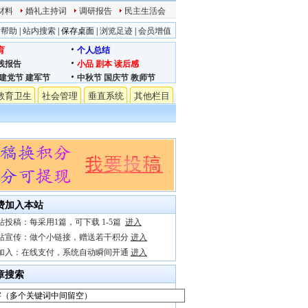
材料
婚礼主持词
调研报告
民主生活会
站帮助
|
站内搜索
|
保存桌面
|
浏览足迹
|
会员增值
育
个人总结
践报告
小品
剧本
读后感
建党节
建军节
中秋节
国庆节
教师节
教育卫生
社会管理
垂直系统
其他栏目
费加入本站
站投稿：每采用1篇，可下载 1-5篇
进入
站宣传：做个小链接，赠送若干积分
进入
加入：在线支付，系统自动瞬间开通
进入
章搜索