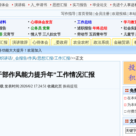
得体会
演讲稿
入_申请书
思想汇报
实习报告
毕业论文
先进个人事迹
写作指导
|
首页登陆
|
会员注册
|
欢迎投稿
|
本
材料
心得体会发言
工作总结
学习教
报告
公务员
党章
述职报告
年终总结
社会实
语
元宵节
情人节
三八妇女节
劳动节
五四青年节
儿童节
汇报
演讲致辞
心得体会
_委政府
农业农村
政法系统
金融贸易
务功能大大提升！欢迎加入
织讲话
/
_会报告
/
作风
/
思想汇报
/
工作汇报
/>>正文
干部作风能力提升年”工作情况汇报
下载
发表时间:2026/6/2 17:24:51
收藏此页
换稿提现
免
□
在本
□
为本
□
付费
文