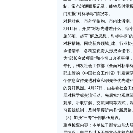
制、常态沟通联系记录，能够及时掌握
门
汇报
“对标学标”情况等。
对标对象：市外学临朐、市内比沂南
3月14日，开展“对标先进差什么、缩
施56项。起草“解放思想，对标学标”
对标措施。围绕新兴领域_建、行业协
承诺清单，各科室负责人形成承诺书，
为“部长突破项目”和小切口改革事项
专刊，刊发社会工作部《全面对标学标
部主管的《中国社会工作报》刊发蒙阴县
个信息宣传先进科室和创先争优先进
的良好氛围。4月27日，由县委社会
展对标学标交流活动。先后实地观摩
观摩、听取讲解、交流问询等方式，
习跟踪机制，及时掌握沂南县“新思路
（3）加强“三专”干部队伍建设。
重点检查内容：本单位干部专业能力培
展情况；中层及以下干部常态化轮岗情