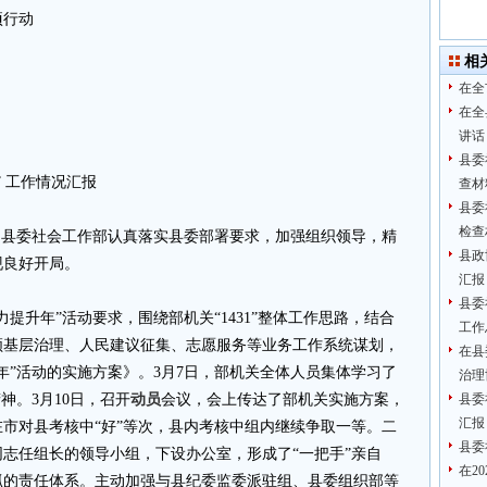
项行动
相
在全
在全
讲话
县委
 工作情况汇报
查材
县委
检查
，县委社会工作部认真落实县委部署要求，加强组织领导，精
县政
现良好开局。
汇报
县委
提升年”活动要求，围绕部机关“1431”整体工作思路，结合
工作
领基层治理、人民建议征集、志愿服务等业务工作系统谋划，
在县
年”活动的实施方案》。3月7日，部机关全体人员集体学习了
治理
神。3月10日，召开
动员
会议，会上传达了部机关实施方案，
县委
汇报
市对县考核中“好”等次，县内考核中组内继续争取一等。二
县委
志任组长的领导小组，下设办公室，形成了“一把手”亲自
在2
抓的责任体系。主动加强与县纪委监委派驻组、县委组织部等