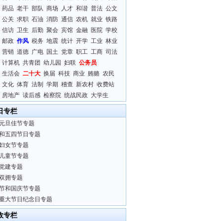
药品
老干
部队
商场
人才
和谐
普法
公文
公关
求职
石油
消防
通信
农机
就业
铁路
信访
卫生
后勤
聚会
宾馆
金融
医院
学校
邮政
作风
税务
地震
统计
开学
工业
林业
营销
道德
广电
国土
党章
职工
工商
司法
计算机
共青团
幼儿园
妇联
公务员
生活会
二十大
换届
科技
商业
贿赂
农民
文化
体育
法制
学期
稽查
新农村
收费站
房地产
读后感
检察院
统战民政
大学生
日专栏
元旦佳节专题
和五四节日专题
妇女节专题
儿童节专题
党建专题
双拥专题
节和国庆节专题
重大节日纪念日专题
政专栏