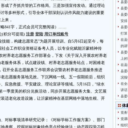
县委
，形成了齐抓共管的工作格局。三是加强宣传发动。通过理论
县委
研讨等多种形式，引导全体干部深刻认识作风能力建设的重要
县委
求上来，
安排
4.cn省略841字，正式会员可完整阅读）……
县委
打算
分
(积分可提现)
注册
登陆
用订单找账号
在县
专业技能，构建志愿常态”为题开展培训。自5月6日起至今，每
的讲
全国社会工作职业资格证备考人员，以专业化赋能沂蒙精神传
县委
县农村养老志愿服务工作部署会，下发《关于深入开展农村养老
上的
助老服务体系，试点建设镇、村养老志愿服务站点，对困难老
在县
9日，召开全县志愿服务工作联席会议暨农村养老志愿服务推进
县委
养老志愿服务落地见效。下沉网格一线。五一假期前后，组织
况报
在全
、应急救援、平安建设、理论宣讲等领域。5月16日，“绿水
讲话
第一季度美的积分兑换活动，同步开展志愿服务大集、文艺展
县委
安装适老化改造设施，让沂蒙精神在基层网格中落地生根、开
体
党务
党课
动、对标事项清单研究记录；《对标学标工作服方案》、部门
组织
实地考察，挖掘对标对象特色亮点经验做法；动态跟踪学习机