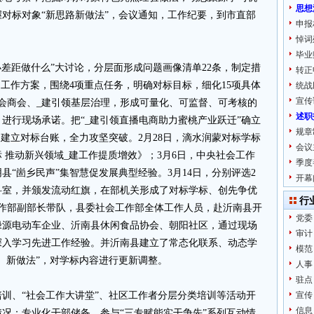
思想
对标对象“新思路新做法”，会议通知，工作纪要，到市直部
申报
悼词
。
毕业
小差距做什么”大讨论，分层面形成问题画像清单22条，制定措
转正
的工作方案，围绕4项重点任务，明确对标目标，细化15项具体
统战
宣传
会商会、_建引领基层治理，形成可量化、可监督、可考核的
述职
进行现场承诺。把“_建引领直播电商助力蜜桃产业跃迁”确立
规章
，建立对标台账，全力攻坚突破。2月28日，滴水润蒙对标学标
会议
 推动新兴领域_建工作提质增效》；3月6日，中央社会工作
季度
“崮乡民声”集智慧促发展典型经验。3月14日，分别评选2
开幕
科室，并颁发流动红旗，在部机关形成了对标学标、创先争优
行
工作部副部长带队，县委社会工作部全体工作人员，赴沂南县开
党委
绿源电动车企业、沂南县休闲食品协会、朝阳社区，通过现场
审计
深入学习先进工作经验。并沂南县建立了常态化联系、动态学
模范
、新做法”，对学标内容进行更新调整。
人事
驻点
训、“社会工作大讲堂”、社区工作者分层分类培训等活动开
宣传
信息
况；专业化干部储备、参与“三专赋能实干争先”系列互动情