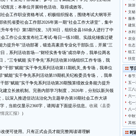
旅游
考试情况；本单位开展特色活动、取得成效等。
文秘
全国社会工作职业资格考试，积极组织报名，围绕考试大纲等开
服务
部依托省委社会工作部2026年第一期“社会工作大讲堂”，集中
建筑
年专刊》第5期刊发。3月30日，组织全县160余人进行了中
水利
会工作公众发发布社工考试-每日一练10期。实战化锤炼过硬
农业
能力提升年”活动部署，锻造高素质专业化干部队伍，开展“三
生态
组工
2日，系列活动首场—“财经实务专场”成功举办，我单位两名
扶贫
日，“三专赋能 实干争先”系列活动第10场组织工作专场，我
专”干部“赋能”实干争先系列活动第11期机关_务专场，我单位
节
干部“赋能”实干争先系列活动第19期机关纪检委员专场，，我单
春节
五一
专”干部“赋能”实干争先系列活动第20期预算绩效业务能力提升
三八
化建立长效机制。完善内部学习制度，2026年，分别以新兴领
六一
堂，以深入推进信访法治化为主题举办第10期社会工作大讲
七一
2字，当前仅显示2360字，请阅读下面提示信息。
收藏《县委
八一
作情况汇报》
）
中秋
其他
改便可使用。只有正式会员才能完整阅读请理解
时