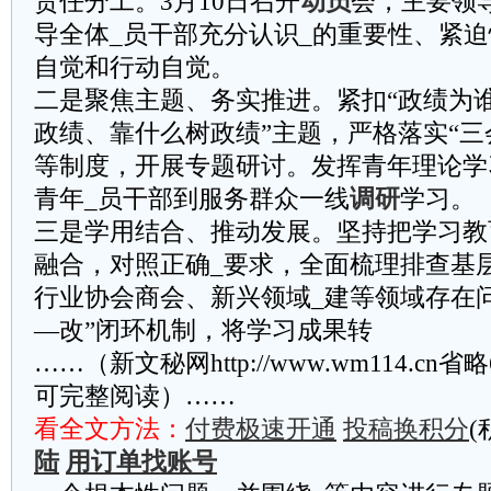
责任分工。3月10日召开
动员
会，主要领
导全体_员干部充分认识_的重要性、紧
自觉和行动自觉。
二是聚焦主题、务实推进。紧扣“政绩为
政绩、靠什么树政绩”主题，严格落实“三
等制度，开展专题研讨。发挥青年理论学
青年_员干部到服务群众一线
调研
学习。
三是学用结合、推动发展。坚持把学习教
融合，对照正确_要求，全面梳理排查基
行业协会商会、新兴领域_建等领域存在
—改”闭环机制，将学习成果转
……（新文秘网http://www.wm114.cn
可完整阅读）……
看全文方法：
付费极速开通
投稿换积分
(
陆
用订单找账号