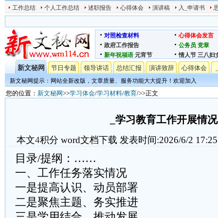
工作总结
个人工作总结
述职报告
心得体会
演讲稿
入_申请书
对照检查材料
心得体会发言
政府工作报告
公务员
党章
新年祝福语
元宵节
情人节
三八妇
新文秘网
节日专题
领导讲话
总结汇报
演讲致辞
心得体会
新文秘网提示：网站全新改版，文章质量、服务功能大大提升！欢迎加入
您的位置：
新文秘网
>>
学习体会
/
学习材料
/
教育
/>>正文
_学习教育工作开展情况
本文
4
积分
word文档下载
发表时间:2026/6/2 17:25
目录/提纲：……
一、工作任务落实情况
一是提高认识、动员部署
二是聚焦主题、务实推进
三是学用结合、推动发展