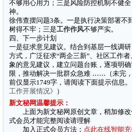
不够用心用力；三是风险防控机制不健全
神。
徐伟查摆问题3条。一是执行决策部署不
树得不牢；三是
工作作风
不够严实。
四、下一步计划
一是征求意见建议。结合到基层一线调研
方式，广泛征求“两企三新”、社区工作
象的意见建议，建立问题台账，逐项明确
限，推动解决一批群众急难 ……（未完，
前仅显示1749字，请阅读下面提示信息。
工作开展情况》
）
新文秘网温馨提示：
上面为新文秘网原创文章，稍加修改
式会员才能完整阅读请理解
加入正式会员方法：
点此在线智能充