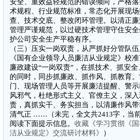
安全、重效益轻规范的错误倾向，严格落
术规程、行业规范标准，常态化开展现场
查、技术交底、整改闭环管理。以清正廉
管理严谨规范，以过硬技术管理守住安全
护公司安全生产平稳有序。
（三）压实一岗双责，从严抓好分管队伍
《国有企业领导人员廉洁从业规定》校准
廉政建设“一岗双责”，在抓技术、抓安
的同时，同步抓廉政、抓作风、抓教育。
门、现场管理人员等开展廉洁提醒、警示
风邪气，杜绝形式主义、官僚主义，深入
责，真抓实干、务实担当，以清廉作风带
清气正 ……（未完，全文共2413字，当前
阅读下面提示信息。
收藏《学习贯彻《国
洁从业规定》交流研讨材料》
）