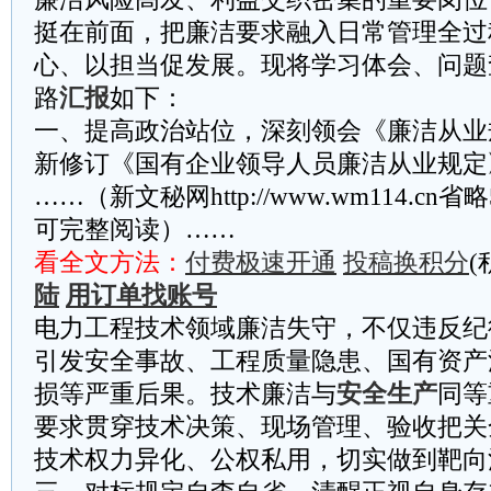
挺在前面，把廉洁要求融入日常管理全过
心、以担当促发展。现将学习体会、问题
路
汇报
如下：
一、提高政治站位，深刻领会《廉洁从业
新修订《国有企业领导人员廉洁从业规定
……（新文秘网http://www.wm114.cn
可完整阅读）……
看全文方法：
付费极速开通
投稿换积分
(
陆
用订单找账号
电力工程技术领域廉洁失守，不仅违反纪
引发安全事故、工程质量隐患、国有资产
损等严重后果。技术廉洁与
安全生产
同等
要求贯穿技术决策、现场管理、验收把关
技术权力异化、公权私用，切实做到靶向