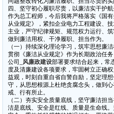
问题整改转化为廉洁履职、担当尽责的实
四、坚守初心履职尽责，以廉洁实干护航
作为总工程师，今后我将严格落实《国有
从业规定》，紧扣企业电力工程建设、技
主业，严守纪律规矩、规范权力运行、筑
做到廉洁用权、干净履职、担当作为。
（一）持续深化理论学习，筑牢思想廉洁
贯彻《廉洁从业规定》作为长期政治任务
公司
_风廉政建设
部署要求结合起来，常
度及清廉建设各项要求，牢固树立正确权
益观，时刻自重自省自警自励，坚定理想
守，从思想根源上杜绝贪腐念头，做到心
戒、行有所止。
（二）夯实安全质量底线，坚守廉洁担当
洁是底线、安全是红线、质量是生命线。