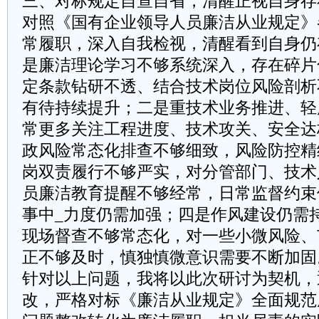
三、对标规定自查自省，清醒正视自身存
对照《国有企业领导人员廉洁从业规定》
常履职，深入自我检视，清醒看到自身仍
是廉洁理论学习不够系统深入，存在碎片
定条款钻研不透、结合技术岗位风险剖析
有待持续提升；二是重技术业务推进、轻
常更多关注工程进度、技术攻关、安全达
政风险常态化排查不够细致，风险防控精
岗双责履行不够严实，对分管部门、技术
员廉洁教育提醒不够经常，日常监督约束
事中_力度仍需加强；四是作风建设仍需
现场督查不够常态化，对一些小微风险、
正不够及时，慎独慎微意识需要不断加固
针对以上问题，我将以此次研讨为契机，
改，严格对标《廉洁从业规定》全面规范