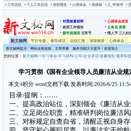
工作总结
个人工作总结
述职报告
心得体会
演讲稿
入_申请书
对照检查材料
心得体会发言
政府工作报告
公务员
党章
新年祝福语
元宵节
情人节
三八妇
新文秘网
节日专题
领导讲话
总结汇报
演讲致辞
心得体会
新文秘网提示：网站全新改版，文章质量、服务功能大大提升！欢迎加入
您的位置：
新文秘网
>>
学习体会
/
学习材料
/
公司
/
企业讲话
/
述廉报告
/
规章制
学习贯彻《国有企业领导人员廉洁从业规
本文
4
积分
word文档下载
发表时间:2026/6/25 11:5
目录/提纲：……
一、提高政治站位，深刻领会《廉洁从业
二、立足岗位职责，精准研判岗位廉洁风
三、对标规定自查自省，清醒正视自身存
四、坚守初心履职尽责，以廉洁实干护航